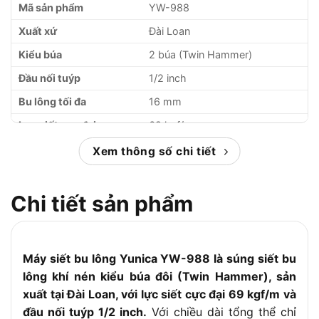
Mã sản phẩm
YW-988
Xuất xứ
Đài Loan
Kiểu búa
2 búa (Twin Hammer)
Đầu nối tuýp
1/2 inch
Bu lông tối đa
16 mm
Lực siết cực đại
69 kgf/m
Tốc độ không tải
7.000 vòng/phút
Xem thông số chi tiết
Đầu ren nối hơi
1/4 inch
Áp suất làm việc
90 psi (5 đến 7 kg/cm²)
Chi tiết sản phẩm
Chiều dài
187 mm
Trọng lượng
2.7 kg
Máy siết bu lông Yunica YW-988 là súng siết bu
lông khí nén kiểu búa đôi (Twin Hammer), sản
xuất tại Đài Loan, với lực siết cực đại 69 kgf/m và
đầu nối tuýp 1/2 inch.
Với chiều dài tổng thể chỉ