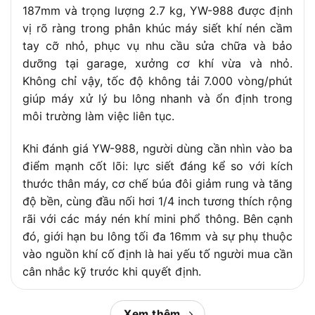
187mm và trọng lượng 2.7 kg, YW-988 được định
vị rõ ràng trong phân khúc máy siết khí nén cầm
tay cỡ nhỏ, phục vụ nhu cầu sửa chữa và bảo
dưỡng tại garage, xưởng cơ khí vừa và nhỏ.
Không chỉ vậy, tốc độ không tải 7.000 vòng/phút
giúp máy xử lý bu lông nhanh và ổn định trong
môi trường làm việc liên tục.
Khi đánh giá YW-988, người dùng cần nhìn vào ba
điểm mạnh cốt lõi: lực siết đáng kể so với kích
thước thân máy, cơ chế búa đôi giảm rung và tăng
độ bền, cùng đầu nối hơi 1/4 inch tương thích rộng
rãi với các máy nén khí mini phổ thông. Bên cạnh
đó, giới hạn bu lông tối đa 16mm và sự phụ thuộc
vào nguồn khí cố định là hai yếu tố người mua cần
cân nhắc kỹ trước khi quyết định.
Ngoài thông tin về bản thân sản phẩm, một câu
Xem thêm