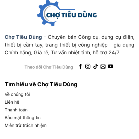
của máy trong thực tế.
Dưới đây là bảng thông số kỹ thuật đầy đủ của
Yunica YW-988, kèm giải thích ngắn từng thông
số để người dùng dễ hình dung giá trị thực tế:
Chợ Tiêu Dùng
- Chuyên bán Công cụ, dụng cụ điện,
thiết bị cầm tay, trang thiết bị công nghiệp - gia dụng
THÔNG
GIÁ TRỊ
Ý NGHĨA THỰC TẾ
SỐ
Chính hãng, Giá rẻ, Tư vấn nhiệt tình, hỗ trợ 24/7
Thương
Nhà sản xuất công cụ khí nén
Yunica
hiệu
từ Đài Loan
Theo dõi Chợ Tiêu Dùng
Mã sản
YW-988
Mã định danh dòng sản phẩm
phẩm
Tìm hiểu về Chợ Tiêu Dùng
Cân bằng giữa chất lượng và
Về chúng tôi
Xuất xứ
Đài Loan
chi phí
Liên hệ
2 búa (Twin
Siết ổn định, ít rung hơn Single
Thanh toán
Kiểu búa
Hammer)
Hammer
Bảo mật thông tin
Đầu nối
Tương thích tuýp tiêu chuẩn
Miễn trừ trách nhiệm
1/2 inch
tuýp
phổ thông
Bu lông
Phù hợp sửa chữa ô tô, xe