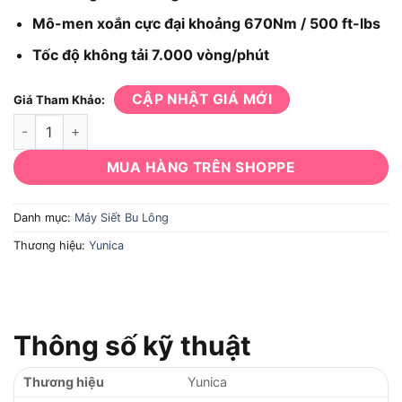
Mô-men xoắn cực đại khoảng 670Nm / 500 ft-lbs
Tốc độ không tải 7.000 vòng/phút
CẬP NHẬT GIÁ MỚI
Giá Tham Khảo:
Máy Siết Bu Lông Yunica YW-988 số lượng
MUA HÀNG TRÊN SHOPPE
Danh mục:
Máy Siết Bu Lông
Thương hiệu:
Yunica
Thông số kỹ thuật
Thương hiệu
Yunica