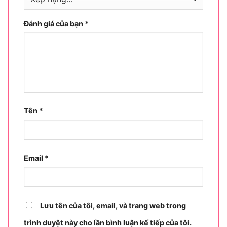
Để hiểu rõ hơn về vị trí của SI-1550 trong thị
trường máy siết bu lông, cần nhìn vào cả thương
Đánh giá của bạn
*
hiệu Shinano lẫn phân khúc mà sản phẩm này
hướng đến.
Shinano là thương hiệu máy khí nén công nghiệp
đến từ Nhật Bản, có lịch sử lâu đời trong việc sản
xuất các thiết bị khí nén chuyên dụng cho ngành
công nghiệp nặng. Sản phẩm Shinano được biết
Tên
*
đến với tiêu chuẩn chế tạo khắt khe, độ bền cao
và hiệu suất ổn định trong các môi trường làm
việc khắc nghiệt. Dòng SI-1550 là minh chứng rõ
nét cho định hướng đó khi tích hợp cơ chế Twin
Email
*
Hammer, cho phép tạo ra lực xoắn lớn một cách
ổn định và bền bỉ qua nhiều giờ vận hành liên tục.
Về định vị sản phẩm, Shinano SI-1550 thuộc phân
Lưu tên của tôi, email, và trang web trong
khúc công nghiệp nặng với đầu cốt 3/4 inch, phân
trình duyệt này cho lần bình luận kế tiếp của tôi.
biệt rõ ràng với các dòng máy phổ thông sử dụng