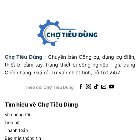
Điện áp pin
18V
Không chổi than (POWERSTATE™
Loại động cơ
Brushless)
Kích thước đầu
3/4 inch cạnh vuông (vòng ma sát)
khẩu
Lực siết tối đa (4
702 / 1138 / 1627 / 1627 Nm
Chợ Tiêu Dùng
- Chuyên bán Công cụ, dụng cụ điện,
mức)
thiết bị cầm tay, trang thiết bị công nghiệp - gia dụng
Lực mở ốc tối đa
2032 Nm
Chính hãng, Giá rẻ, Tư vấn nhiệt tình, hỗ trợ 24/7
Tốc độ không tải
0-800 / 1300 / 1800 / 1800
(4 mức)
vòng/phút
Theo dõi Chợ Tiêu Dùng
Tốc độ đập (4
0-850 / 1850 / 2400 / 2400
mức)
lần/phút
Tìm hiểu về Chợ Tiêu Dùng
Đường kính ốc tối
M33
Về chúng tôi
đa
Liên hệ
Chiều dài thân máy
218 mm
Thanh toán
Trọng lượng thân
Bảo mật thông tin
2,8 kg