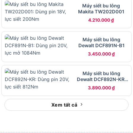
Máy siết bu lông
ONEFHIWF34 bao gồm những gì?
Makita TW202D001
Thông số kỹ thuật Milwaukee M18 ONEFHIWF34
4.210.000
₫
gồm 4 mức lực siết từ 702 đến 1627 Nm, lực mở
ốc tối đa 2032 Nm, đầu khẩu 3/4 inch cạnh
Máy siết bu lông
vuông, tốc độ đập lên đến 2400 lần/phút, trọng
Dewalt DCF891N-B1
lượng thân máy 2,8 kg và chiều dài 218 mm.
3.450.000
₫
Bảng dưới đây tổng hợp đầy đủ các thông số kỹ
thuật của Milwaukee M18 ONEFHIWF34, giúp bạn
Máy siết bu lông
nắm rõ toàn bộ năng lực hoạt động của máy
Dewalt DCF892N-KR:
trước khi đưa ra quyết định:
Dùng pin 20V, lực siết
3.890.000
₫
812Nm
THÔNG SỐ KỸ
GIÁ TRỊ
THUẬT
Xem tất cả
Thương hiệu
Milwaukee
M18 ONEFHIWF34 (M18
Mã sản phẩm
ONEFHIWF34-0X cho bản thân
máy)