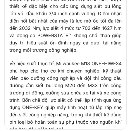
thiết kế đặc biệt cho các ứng dụng siết bu lông
Trọng lượng thân
2,8 kg
lớn với đầu khẩu 3/4 inch cạnh vuông. Điểm nhận
máy (không pin)
diện nổi bật nhất của máy là lực mở ốc tối đa lên
Trọng lượng kèm
3,5 kg
đến 2032 Nm, lực siết 4 mức từ 702 đến 1627 Nm
pin 5.0Ah
và động cơ POWERSTATE™ không chổi than giúp
duy trì hiệu suất ổn định ngay cả dưới tải nặng
trong môi trường công nghiệp.
Về hiệu suất thực tế, Milwaukee M18 ONEFHIWF34
phù hợp cho thợ cơ khí chuyên nghiệp, kỹ thuật
viên bảo dưỡng công nghiệp và đội thi công cầu
đường cần siết bu lông M20 đến M33 trên công
trường di động, xưởng sửa chữa xe tải và xe công
trình. Bốn chế độ lực siết có thể lập trình qua ứng
dụng ONE-KEY giúp máy linh hoạt từ lắp ráp nhẹ
đến siết công nghiệp nặng, trong khi thiết kế dùng
pin loại bỏ hoàn toàn sự phụ thuộc vào nguồn khí
nén hay dây điện tại chỗ.