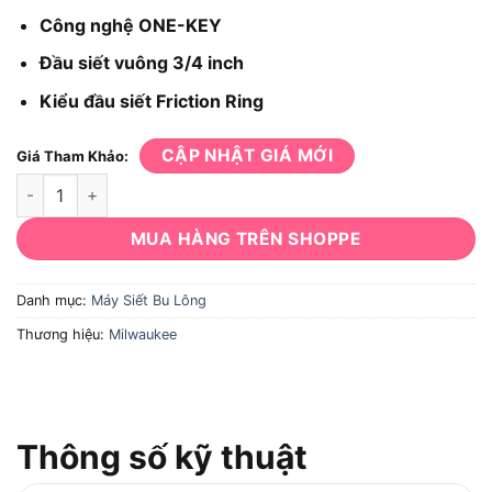
Công nghệ ONE-KEY
Đầu siết vuông 3/4 inch
Kiểu đầu siết Friction Ring
CẬP NHẬT GIÁ MỚI
Giá Tham Khảo:
Máy siết bu lông Milwaukee M18 ONEFHIWF34 số lượng
MUA HÀNG TRÊN SHOPPE
Danh mục:
Máy Siết Bu Lông
Thương hiệu:
Milwaukee
Thông số kỹ thuật