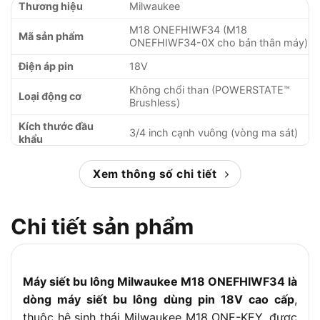
Thương hiệu
Milwaukee
M18 ONEFHIWF34 (M18
Mã sản phẩm
ONEFHIWF34-0X cho bản thân máy)
Điện áp pin
18V
Không chổi than (POWERSTATE™
Loại động cơ
Brushless)
Kích thước đầu
3/4 inch cạnh vuông (vòng ma sát)
khẩu
Lực siết tối đa (4
702 / 1138 / 1627 / 1627 Nm
Xem thông số chi tiết
mức)
Lực mở ốc tối đa
2032 Nm
Chi tiết sản phẩm
Tốc độ không tải (4
0-800 / 1300 / 1800 / 1800
mức)
vòng/phút
Tốc độ đập (4 mức)
0-850 / 1850 / 2400 / 2400 lần/phút
Máy siết bu lông Milwaukee M18 ONEFHIWF34 là
Đường kính ốc tối
M33
đa
dòng máy siết bu lông dùng pin 18V cao cấp
,
thuộc hệ sinh thái Milwaukee M18 ONE-KEY, được
Chiều dài thân máy
218 mm