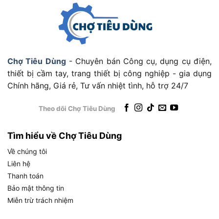
với động cơ chổi than truyền thống.
Đây là công
nghệ từng chỉ xuất hiện ở phân khúc cao cấp,
nhưng nay đã được Total phổ thông hóa trên
dòng TIWLI20010.
Chợ Tiêu Dùng
- Chuyên bán Công cụ, dụng cụ điện,
thiết bị cầm tay, trang thiết bị công nghiệp - gia dụng
Chính hãng, Giá rẻ, Tư vấn nhiệt tình, hỗ trợ 24/7
Động cơ không chổi than trên Total TIWLI20010 có gì đặc biệt?
Theo dõi Chợ Tiêu Dùng
Cụ thể, trong thực tế sử dụng, động cơ brushless
mang lại những lợi ích sau:
Tìm hiểu về Chợ Tiêu Dùng
Tuổi thọ cao hơn:
Không có chổi than bị mài
Về chúng tôi
mòn theo thời gian, vòng đời động cơ kéo dài
Liên hệ
đáng kể so với máy dùng động cơ chổi than
Thanh toán
thông thường.
Bảo mật thông tin
Miễn trừ trách nhiệm
Hiệu suất điện năng tốt hơn:
Điện năng từ pin
được chuyển đổi thành lực siết hiệu quả hơn,