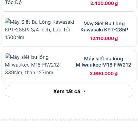
2.400.000
₫
Lực siết tối đa
300 N.m
Tốc độ không tải (2
0 – 1.300 / 0 – 2.100 vòng/phút
cấp)
Máy Siết Bu Lông
Kawasaki KPT-285P
Tốc độ đập (2 cấp)
0 – 2.000 / 0 – 3.300 lần/phút
12.110.000
₫
LED tích hợp và đèn LED báo
Đèn chiếu sáng
nguồn pin
Máy siết bu lông
Phụ kiện đi kèm
3 đầu tuýp: 17mm, 19mm, 21mm
Milwaukee M18 FIW212
Chỉ thân máy, chưa kèm pin và
Quy cách đóng gói
3.990.000
₫
sạc
Động cơ không chổi than trên Total
Xem tất cả
TIWLI20010 có gì đặc biệt?
Động cơ không chổi than (Brushless Motor) trên
Total TIWLI20010 đặc biệt ở chỗ loại bỏ hoàn
toàn bộ phận chổi than ma sát, từ đó giảm mài
mòn cơ học, kéo dài tuổi thọ động cơ và nâng cao
hiệu suất chuyển đổi điện năng thành lực siết so