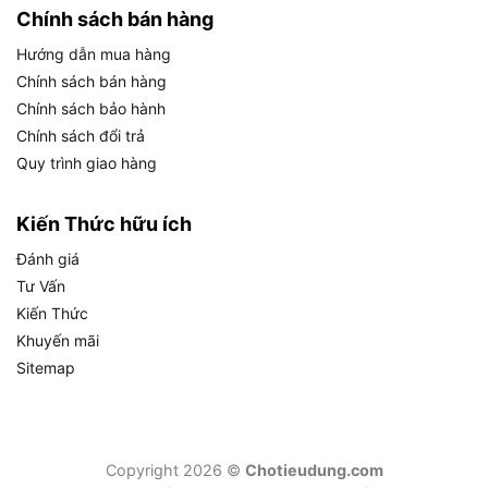
đồng nghĩa với thời gian sử dụng trên mỗi lần
Chính sách bán hàng
sạc pin dài hơn.
Hướng dẫn mua hàng
Ít nhiệt sinh ra:
Động cơ ít phát nhiệt khi vận
Chính sách bán hàng
hành liên tục, giúp bảo vệ cả động cơ lẫn pin
Chính sách bảo hành
20V tích hợp.
Chính sách đổi trả
Quy trình giao hàng
Bảo trì đơn giản:
Không cần thay chổi than định
kỳ như động cơ truyền thống, giảm chi phí bảo
Kiến Thức hữu ích
dưỡng lâu dài.
Đánh giá
Về ý nghĩa của con số 300 N.m trong thực tế: mức
Tư Vấn
lực siết này đủ để xử lý bu lông từ M10 đến M24
Kiến Thức
trên các ứng dụng cơ khí nhẹ đến trung bình như
Khuyến mãi
siết ốc bánh xe ô tô con, bảo trì thiết bị công
Sitemap
nghiệp nhỏ hoặc lắp ráp khung kim loại. Tuy nhiên,
nếu công việc yêu cầu momen xoắn trên 500 N.m,
người dùng nên cân nhắc dòng máy có công suất
cao hơn.
Copyright 2026 ©
Chotieudung.com