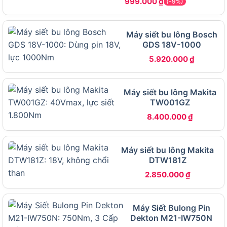
999.000
₫
(-9%)
tin kỹ thuật chi tiết để bạn dễ dàng tra cứu và đối
chiếu.
Máy siết bu lông Bosch
GDS 18V-1000
Bảng dưới đây liệt kê đầy đủ các thông số kỹ
thuật chính của Total TIWLI20010, từ nguồn điện,
5.920.000
₫
động cơ, lực siết đến phụ kiện đi kèm, giúp bạn
nắm tổng quan nhanh trước khi đọc phân tích chi
Máy siết bu lông Makita
tiết:
TW001GZ
8.400.000
₫
THÔNG SỐ KỸ
THÔNG TIN CHI TIẾT
THUẬT
Thương hiệu
Total
Máy siết bu lông Makita
DTW181Z
Mã sản phẩm
TIWLI20010
2.850.000
₫
Điện áp pin
20V Lithium-Ion
Không chổi than (Brushless
Loại động cơ
Motor)
Máy Siết Bulong Pin
Dekton M21-IW750N
Đầu khẩu (Cốt)
Vuông 1/2 inch (12.7mm)