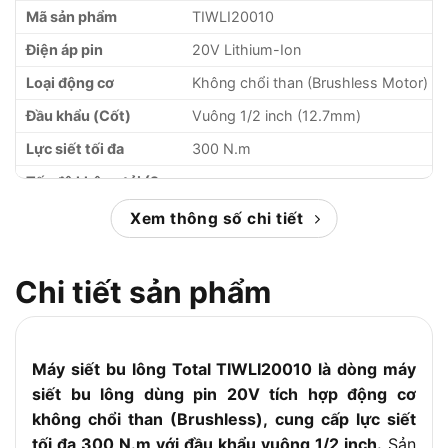
Mã sản phẩm
TIWLI20010
Điện áp pin
20V Lithium-Ion
Loại động cơ
Không chổi than (Brushless Motor)
Đầu khẩu (Cốt)
Vuông 1/2 inch (12.7mm)
Lực siết tối đa
300 N.m
Tốc độ không tải (2
0 – 1.300 / 0 – 2.100 vòng/phút
cấp)
Xem thông số chi tiết
Tốc độ đập (2 cấp)
0 – 2.000 / 0 – 3.300 lần/phút
LED tích hợp và đèn LED báo
Đèn chiếu sáng
Chi tiết sản phẩm
nguồn pin
Phụ kiện đi kèm
3 đầu tuýp: 17mm, 19mm, 21mm
Quy cách đóng gói
Chỉ thân máy, chưa kèm pin và sạc
Máy siết bu lông Total TIWLI20010 là dòng máy
siết bu lông dùng pin 20V tích hợp động cơ
không chổi than (Brushless), cung cấp lực siết
tối đa 300 N.m với đầu khẩu vuông 1/2 inch.
Sản