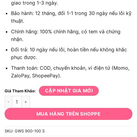
giao trong 1-3 ngày.
Bảo hành: 12 tháng, đổi 1-1 trong 30 ngày nếu lỗi kỹ
thuật.
Chính hãng: 100% chính hãng, có tem và chứng
nhận.
Đổi trả: 10 ngày nếu lỗi, hoàn tiền nếu không khắc
phục được.
Thanh toán: COD, chuyển khoản, ví điện tử (Momo,
ZaloPay, ShopeePay).
CẬP NHẬT GIÁ MỚI
Giá Tham Khảo:
Máy mài góc cầm tay Bosch GWS 900-100 S số lượng
MUA HÀNG TRÊN SHOPPE
SKU:
GWS 900-100 S