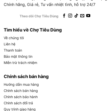
mép vật liệu khi thi công.
Chính hãng, Giá rẻ, Tư vấn nhiệt tình, hỗ trợ 24/7
Xưởng sửa chữa
: Đánh bóng chi tiết, làm sạch
Theo dõi Chợ Tiêu Dùng
bề mặt cũ, cắt các chi tiết nhỏ phục vụ tái chế.
Người dùng gia đình
: Sửa chữa dân dụng, mài
Tìm hiểu về Chợ Tiêu Dùng
dao cụ, xử lý vật liệu nhỏ trong nhà hoặc sân
vườn.
Về chúng tôi
Liên hệ
Tuy nhiên, nếu nhu cầu chính là cắt sâu bê tông
Thanh toán
hay dầm thép lớn, người dùng nên cân nhắc các
Bảo mật thông tin
dòng máy đá 180mm hoặc 230mm thay vì sản
Miễn trừ trách nhiệm
phẩm này. Chợ Tiêu Dùng khuyến nghị xác định rõ
nhu cầu trước khi mua để tránh tình trạng đầu tư
Chính sách bán hàng
lệch nhu cầu sử dụng thực tế.
Hướng dẫn mua hàng
Chính sách bán hàng
Tổng quan về sản phẩm đã được làm rõ, tiếp theo
Chính sách bảo hành
cần đi sâu vào các thông số kỹ thuật cụ thể để
Chính sách đổi trả
hiểu khả năng vận hành của máy.
Quy trình giao hàng