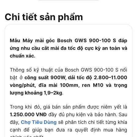
Đường kính đĩa
100mm
Chi tiết sản phẩm
mài
Ren trục bánh
M10
mài
Đường kính lỗ
Mẫu Máy mài góc Bosch GWS 900-100 S đáp
16mm
Arbor
ứng nhu cầu cắt mài đa tốc độ cực kỳ an toàn và
chuẩn xác.
Kích thước (D x
280 x 73 x 100 mm
R x C)
Thông số kỹ thuật của Bosch GWS 900-100 S nổi
Trọng lượng
1.9kg (không tính cáp)
bật ở
công suất 900W, dải tốc độ 2.800–11.000
Điều chỉnh tốc
Có (6 cấp độ điện tử, nút điều chỉnh ở
vòng/phút, đĩa mài 100mm, ren M10 và trọng
độ
đuôi máy)
lượng khoảng 1,9–2kg
.
Công tắc
2 chiều
Trong khi đó, giá bán sản phẩm được niêm yết là
Chất liệu vỏ máy
Nhựa cao cấp và hợp kim nhôm
1.250.000 VNĐ
đầy đủ phụ kiện và bảo hành. Sau
Điện áp định
220V – 230V
đây,
Chợ Tiêu Dùng
sẽ phân tích chi tiết từng khía
mức
cạnh để giúp bạn đưa ra quyết định mua hàng
– Điều chỉnh tốc độ linh hoạt