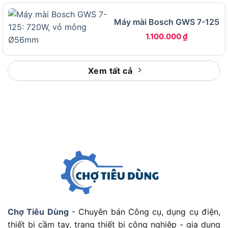
xem mẫu máy GWS 900-100 S này sẽ thực sự
Máy mài Bosch GWS 7-125
phát huy tối đa giá trị trong tay nhóm đối tượng
người dùng nào.
1.100.000
₫
Bosch GWS 900-100 S phù hợp với ai?
Xem tất cả
Bosch GWS 900-100 S phù hợp với người cần máy
mài góc nhỏ nhưng khỏe, đặc biệt là thợ cơ khí,
thợ xây dựng, thợ sửa chữa và người dùng gia
đình thường xuyên xử lý kim loại, gạch, đá hoặc
các vật liệu cứng. Để minh họa cụ thể hơn, nhóm
đối tượng sử dụng có thể được phân loại theo nhu
cầu công việc.
Thợ cơ khí
: Sử dụng máy để cắt sắt, mài ba via
sau gia công, xử lý mối hàn và làm sạch bề mặt
kim loại.
Chợ Tiêu Dùng
- Chuyên bán Công cụ, dụng cụ điện,
Thợ xây dựng
: Cắt gạch men, đá lát nền, sửa
thiết bị cầm tay, trang thiết bị công nghiệp - gia dụng