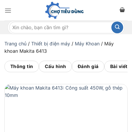
Bỏ
qua
nội
Tìm
dung
kiếm:
Trang chủ
/
Thiết bị điện máy
/
Máy Khoan
/
Máy
khoan Makita 6413
Thông tin
Cấu hình
Đánh giá
Bài viết