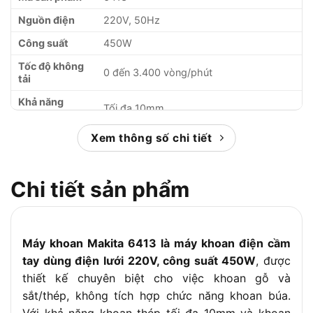
Nguồn điện
220V, 50Hz
Công suất
450W
Tốc độ không
0 đến 3.400 vòng/phút
tải
Khả năng
Tối đa 10mm
khoan thép
Khả năng
Xem thông số chi tiết
Tối đa 25mm
khoan gỗ
Đường kính
1.5 đến 10mm (tự động)
Chi tiết sản phẩm
đầu cặp
Kích thước (D
234 x 64 x 183mm
x R x C)
Máy khoan Makita 6413 là máy khoan điện cầm
Trọng lượng
1.3kg
tay dùng điện lưới 220V, công suất 450W
, được
Chiều dài dây
2.0m
thiết kế chuyên biệt cho việc khoan gỗ và
điện
sắt/thép, không tích hợp chức năng khoan búa.
Chức năng đặc
Cách điện kép, đảo chiều, tốc độ vô cấp,