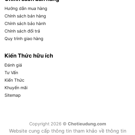
dụng, đặc biệt trong các tình huống làm việc liên
Hướng dẫn mua hàng
tục hoặc đòi hỏi độ chính xác cao.
Chính sách bán hàng
Chính sách bảo hành
Dưới đây là phân tích chi tiết từng tính năng theo
Chính sách đổi trả
giá trị sử dụng thực tế:
Quy trình giao hàng
Đầu cặp tự động có ưu điểm gì so với đầu cặp
Kiến Thức hữu ích
thông thường?
Đánh giá
Đầu cặp tự động (keyless chuck) của Makita
Tư Vấn
6413 cho phép thay mũi khoan chỉ bằng tay,
Kiến Thức
không cần dùng chìa vặn, giúp tiết kiệm thời gian
Khuyến mãi
và tăng tính tiện lợi trong suốt quá trình làm việc.
Sitemap
Ưu điểm này trở nên đặc biệt rõ rệt khi bạn cần
chuyển đổi liên tục giữa nhiều loại mũi khoan có
kích thước khác nhau.
Copyright 2026 ©
Chotieudung.com
Website cung cấp thông tin tham khảo về thông tin