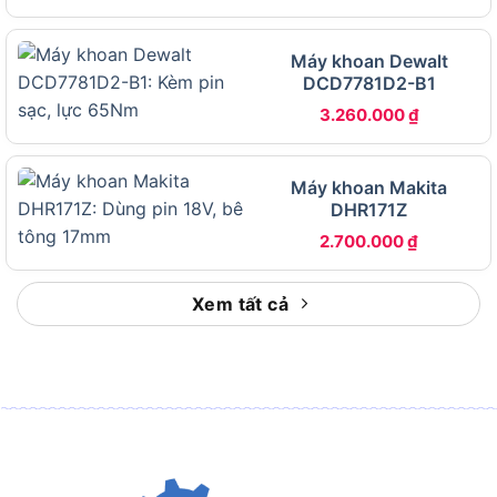
Khả năng
Tối đa 25mm
khoan gỗ
Máy khoan Dewalt
Đường kính
1.5 đến 10mm (tự động)
DCD7781D2-B1
đầu cặp
3.260.000
₫
Kích thước (D
234 x 64 x 183mm
x R x C)
Trọng lượng
1.3kg
Máy khoan Makita
DHR171Z
Chiều dài dây
2.0m
điện
2.700.000
₫
Chức năng
Cách điện kép, đảo chiều, tốc độ vô
đặc biệt
cấp, đầu cặp tự động
Xem tất cả
Về công suất, mức 450W được xem là đủ dùng
cho các tác vụ khoan nhẹ đến trung bình trên gỗ
và sắt mỏng. Tốc độ tối đa 3.400 vòng/phút
thuộc nhóm cao trong phân khúc máy khoan điện
phổ thông, cho phép thực hiện các lỗ khoan nhỏ
trên kim loại một cách sạch nét và nhanh chóng.