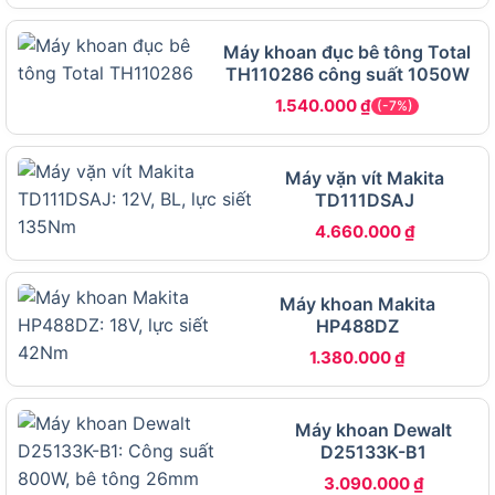
năng lực thực sự của sản phẩm này.
Máy khoan đục bê tông Total
TH110286 công suất 1050W
Bảng thông số kỹ thuật dưới đây tổng hợp đầy đủ
các thông số gốc của máy khoan Makita 6413, từ
1.540.000
₫
(-7%)
nguồn điện, công suất, tốc độ, khả năng khoan
cho đến kích thước và phụ kiện đi kèm:
Máy vặn vít Makita
TD111DSAJ
THÔNG SỐ
CHI TIẾT
4.660.000
₫
Thương hiệu
Makita
Mã sản phẩm
6413
Máy khoan Makita
Nguồn điện
220V, 50Hz
HP488DZ
1.380.000
₫
Công suất
450W
Tốc độ không
0 đến 3.400 vòng/phút
tải
Máy khoan Dewalt
Khả năng
D25133K-B1
Tối đa 10mm
khoan thép
3.090.000
₫