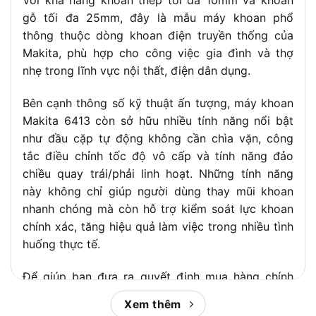
Với khả năng khoan thép tối đa 10mm và khoan
biệt
đầu cặp tự động
gỗ tối đa 25mm, đây là mẫu máy khoan phổ
thông thuộc dòng khoan điện truyền thống của
Makita, phù hợp cho công việc gia đình và thợ
nhẹ trong lĩnh vực nội thất, điện dân dụng.
Bên cạnh thông số kỹ thuật ấn tượng, máy khoan
Makita 6413 còn sở hữu nhiều tính năng nổi bật
như đầu cặp tự động không cần chìa vặn, công
tắc điều chỉnh tốc độ vô cấp và tính năng đảo
chiều quay trái/phải linh hoạt. Những tính năng
này không chỉ giúp người dùng thay mũi khoan
nhanh chóng mà còn hỗ trợ kiểm soát lực khoan
chính xác, tăng hiệu quả làm việc trong nhiều tình
huống thực tế.
Để giúp bạn đưa ra quyết định mua hàng chính
xác,
Chợ Tiêu Dùng
cũng phân tích so sánh
Xem thêm
Makita 6413 với mẫu Makita 6307 cùng dòng,