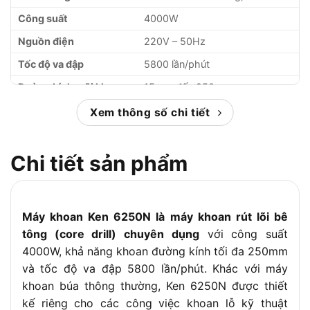
Công suất
4000W
Nguồn điện
220V – 50Hz
Tốc độ va đập
5800 lần/phút
Đường kính mũi khoan
15mm đến 250mm
Trọng lượng máy
25kg
Xem thông số chi tiết
Xuất xứ
Trung Quốc
Bảo hành
6 tháng
Chi tiết sản phẩm
Máy khoan Ken 6250N là máy khoan rút lõi bê
tông (core drill) chuyên dụng
với công suất
4000W, khả năng khoan đường kính tối đa 250mm
và tốc độ va đập 5800 lần/phút. Khác với máy
khoan búa thông thường, Ken 6250N được thiết
kế riêng cho các công việc khoan lỗ kỹ thuật