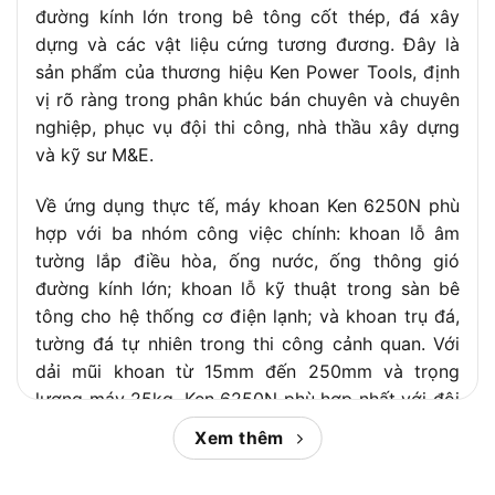
đường kính lớn trong bê tông cốt thép, đá xây
dựng và các vật liệu cứng tương đương. Đây là
sản phẩm của thương hiệu Ken Power Tools, định
vị rõ ràng trong phân khúc bán chuyên và chuyên
nghiệp, phục vụ đội thi công, nhà thầu xây dựng
và kỹ sư M&E.
Về ứng dụng thực tế, máy khoan Ken 6250N phù
hợp với ba nhóm công việc chính: khoan lỗ âm
tường lắp điều hòa, ống nước, ống thông gió
đường kính lớn; khoan lỗ kỹ thuật trong sàn bê
tông cho hệ thống cơ điện lạnh; và khoan trụ đá,
tường đá tự nhiên trong thi công cảnh quan. Với
dải mũi khoan từ 15mm đến 250mm và trọng
lượng máy 25kg, Ken 6250N phù hợp nhất với đội
thợ chuyên nghiệp hơn là người dùng cá nhân sửa
Xem thêm
chữa nhỏ lẻ.