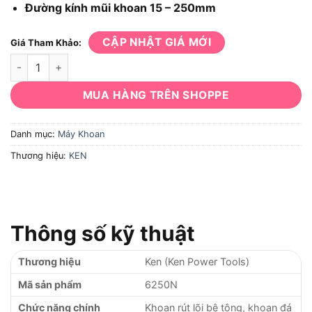
Đường kính mũi khoan 15 – 250mm
CẬP NHẬT GIÁ MỚI
Giá Tham Khảo:
Máy khoan Ken 6250N số lượng
MUA HÀNG TRÊN SHOPPE
Danh mục:
Máy Khoan
Thương hiệu:
KEN
Thông số kỹ thuật
Thương hiệu
Ken (Ken Power Tools)
Mã sản phẩm
6250N
Chức năng chính
Khoan rút lõi bê tông, khoan đá