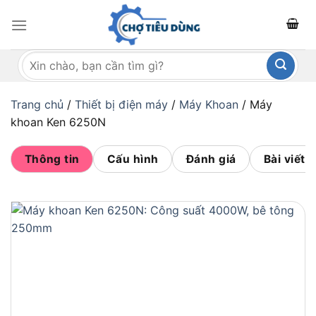
Bỏ
qua
nội
Tìm
dung
kiếm:
Trang chủ
/
Thiết bị điện máy
/
Máy Khoan
/
Máy
khoan Ken 6250N
Thông tin
Cấu hình
Đánh giá
Bài viết