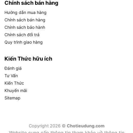
Chính sách bán hàng
năng khoan của máy Ken 6250N là gì?
Máy khoan Ken 6250N nặng 25kg và hỗ trợ dải
Hướng dẫn mua hàng
đường kính mũi khoan từ 15mm đến 250mm
, hai
Chính sách bán hàng
thông số này ảnh hưởng trực tiếp đến phương
Chính sách bảo hành
thức vận hành và phạm vi ứng dụng thực tế của
Chính sách đổi trả
máy.
Quy trình giao hàng
Kiến Thức hữu ích
Đánh giá
Thông số về kích thước, trọng lượng và khả năng khoan của máy
Tư Vấn
Ken 6250N là gì?
Kiến Thức
Bảng thông số kỹ thuật đầy đủ của máy khoan
Khuyến mãi
Ken 6250N được tổng hợp dưới đây, bao gồm
Sitemap
toàn bộ các giá trị kỹ thuật chính thức từ nhà sản
xuất:
THÔNG SỐ KỸ
Copyright 2026 ©
Chotieudung.com
GIÁ TRỊ
THUẬT
Website cung cấp thông tin tham khảo về thông tin