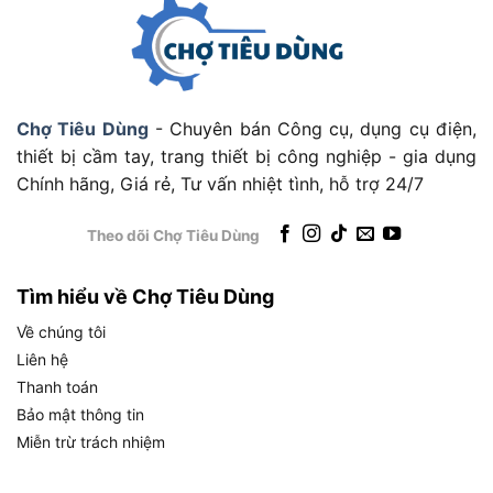
Tốc độ va đập 5800 lần/phút kết hợp với cơ chế
mũi khoan ống kim cương tạo ra hiệu quả cắt bê
tông cao hơn so với máy khoan búa SDS-Plus
thông thường khi thực hiện cùng một đường kính
Chợ Tiêu Dùng
- Chuyên bán Công cụ, dụng cụ điện,
lỗ lớn.
thiết bị cầm tay, trang thiết bị công nghiệp - gia dụng
Chính hãng, Giá rẻ, Tư vấn nhiệt tình, hỗ trợ 24/7
Về yêu cầu nguồn điện: máy sử dụng nguồn 220V
– 50Hz chuẩn lưới điện dân dụng Việt Nam. Tuy
Theo dõi Chợ Tiêu Dùng
nhiên, với công suất 4000W, dòng điện tiêu thụ
khi hoạt động tối đa lên đến khoảng 18A. Vì vậy,
Tìm hiểu về Chợ Tiêu Dùng
người dùng cần đảm bảo đường dây điện tại công
Về chúng tôi
trình đủ tiết diện dây dẫn (tối thiểu 4mm² hoặc
Liên hệ
6mm²) và cầu dao aptomat đủ tải để tránh nguy
Thanh toán
cơ ngắt mạch hoặc chập cháy trong quá trình vận
Bảo mật thông tin
hành.
Miễn trừ trách nhiệm
Thông số về kích thước, trọng lượng và khả