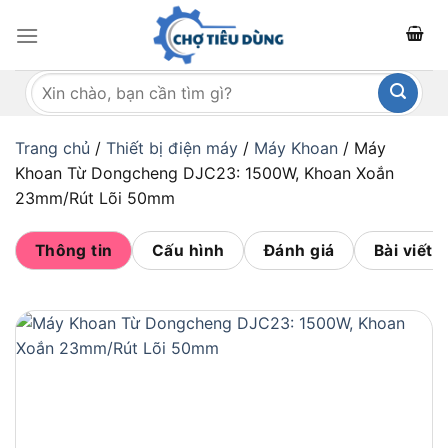
Bỏ
qua
nội
Tìm
dung
kiếm:
Trang chủ
/
Thiết bị điện máy
/
Máy Khoan
/
Máy
Khoan Từ Dongcheng DJC23: 1500W, Khoan Xoắn
23mm/Rút Lõi 50mm
Thông tin
Cấu hình
Đánh giá
Bài viết