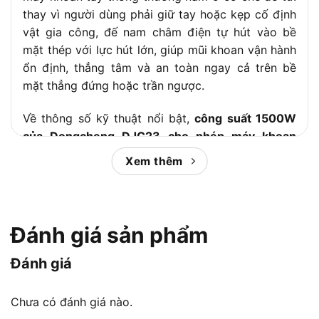
thay vì người dùng phải giữ tay hoặc kẹp cố định
vật gia công, đế nam châm điện tự hút vào bề
mặt thép với lực hút lớn, giúp mũi khoan vận hành
ổn định, thẳng tâm và an toàn ngay cả trên bề
mặt thẳng đứng hoặc trần ngược.
Về thông số kỹ thuật nổi bật,
công suất 1500W
của Dongcheng DJC23 cho phép máy khoan
xuyên qua thép kết cấu dày đến 30-50mm
tùy
Xem thêm
loại vật liệu và mũi khoan được sử dụng, trong khi
giới hạn khoan xoắn 23mm phù hợp cho các lỗ
bu-lông, lỗ định vị kết cấu thép phổ biến, còn khả
năng rút lõi 50mm đáp ứng các ứng dụng lỗ lớn
Đánh giá sản phẩm
trong đóng tàu, cầu thép và tháp công nghiệp. Hai
thông số này không đơn thuần là con số kỹ thuật
Đánh giá
mà phản ánh trực tiếp dải công việc mà DJC23 có
thể đảm nhận từ gia công cơ khí nhỏ đến thi công
Chưa có đánh giá nào.
kết cấu thép hạng trung.