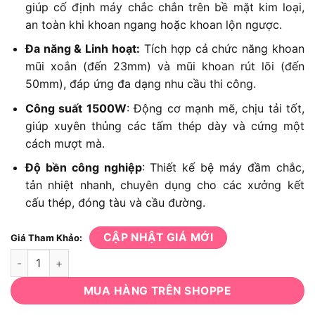
giúp cố định máy chắc chắn trên bề mặt kim loại,
an toàn khi khoan ngang hoặc khoan lộn ngược.
Đa năng & Linh hoạt:
Tích hợp cả chức năng khoan
mũi xoắn (đến 23mm) và mũi khoan rút lõi (đến
50mm), đáp ứng đa dạng nhu cầu thi công.
Công suất 1500W
: Động cơ mạnh mẽ, chịu tải tốt,
giúp xuyên thủng các tấm thép dày và cứng một
cách mượt mà.
Độ bền công nghiệp
: Thiết kế bệ máy đầm chắc,
tản nhiệt nhanh, chuyên dụng cho các xưởng kết
cấu thép, đóng tàu và cầu đường.
CẬP NHẬT GIÁ MỚI
Giá Tham Khảo:
Máy Khoan Từ Dongcheng DJC23: 1500W, Khoan Xoắn 23mm/R
MUA HÀNG TRÊN SHOPPE