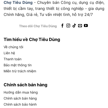
Chợ Tiêu Dùng
- Chuyên bán Công cụ, dụng cụ điện,
máy khoan tay cầm gần như không thể đảm bảo.
thiết bị cầm tay, trang thiết bị công nghiệp - gia dụng
Ngoài ra, lực ép mũi khoan được truyền qua cơ
Chính hãng, Giá rẻ, Tư vấn nhiệt tình, hỗ trợ 24/7
cấu tay quay hoặc trục vít dọc trục, giúp người
vận hành kiểm soát tốc độ tiến mũi khoan một
Theo dõi Chợ Tiêu Dùng
cách chính xác, kéo dài tuổi thọ mũi khoan và
giảm nhiệt phát sinh trong quá trình cắt.
Tìm hiểu về Chợ Tiêu Dùng
Dongcheng DJC23 Thuộc Phân Khúc Máy
Về chúng tôi
Khoan Từ Nào?
Liên hệ
Thanh toán
Dongcheng DJC23 thuộc phân khúc máy khoan
Bảo mật thông tin
từ công suất trung-cao (1500W), nằm giữa
Miễn trừ trách nhiệm
nhóm máy khoan từ nhẹ dưới 1000W dành cho
xưởng nhỏ và nhóm máy chuyên dụng hạng nặng
Chính sách bán hàng
trên 2000W dành cho công nghiệp nặng.
Để
định vị chính xác hơn, có thể phân loại máy khoan
Hướng dẫn mua hàng
từ theo ba nhóm công suất chính như sau:
Chính sách bán hàng
Chính sách bảo hành