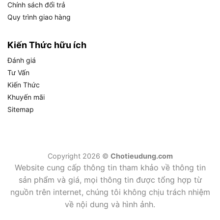
Chính sách đổi trả
Quy trình giao hàng
Dongcheng DJC23 Thuộc Phân Khúc Máy Khoan Từ Nào?
Nhóm 1: Máy khoan từ nhẹ (dưới 1000W)
Kiến Thức hữu ích
Đánh giá
Phù hợp cho xưởng cơ khí nhỏ, sửa chữa thiết bị,
Tư Vấn
khoan thép mỏng đến 15mm. Đường kính khoan
Kiến Thức
xoắn tối đa thường dưới 16mm, lực hút từ vừa
Khuyến mãi
phải. Đối tượng sử dụng là thợ cơ khí cá nhân,
Sitemap
xưởng nhỏ.
Nhóm 2: Máy khoan từ trung-cao (1000W đến
1800W)
Copyright 2026 ©
Chotieudung.com
Website cung cấp thông tin tham khảo về thông tin
Đây là phân khúc của Dongcheng DJC23
sản phẩm và giá, mọi thông tin được tổng hợp từ
(1500W). Máy xử lý được thép kết cấu từ 15mm
nguồn trên internet, chúng tôi không chịu trách nhiệm
đến 50mm, đường kính khoan xoắn đến 23mm và
về nội dung và hình ảnh.
rút lõi đến 50mm. Phù hợp cho kỹ thuật viên công