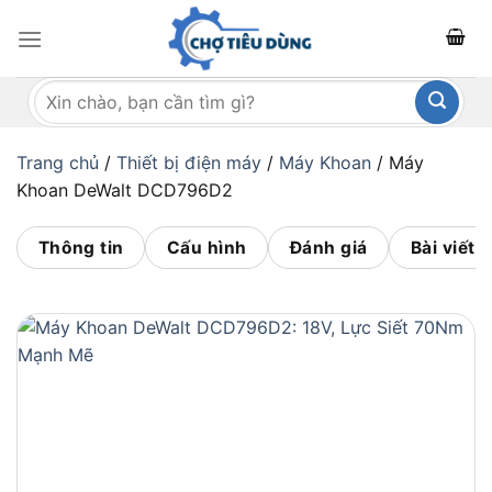
Bỏ
qua
nội
Tìm
dung
kiếm:
Trang chủ
/
Thiết bị điện máy
/
Máy Khoan
/
Máy
Khoan DeWalt DCD796D2
Thông tin
Cấu hình
Đánh giá
Bài viết