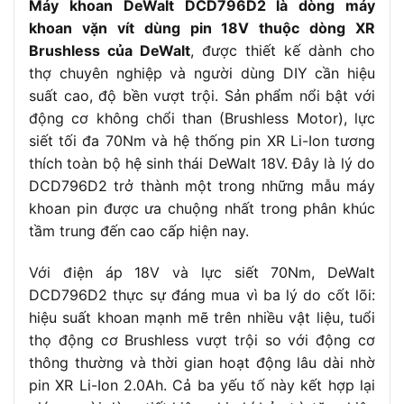
Máy khoan DeWalt DCD796D2 là dòng máy
khoan vặn vít dùng pin 18V thuộc dòng XR
Brushless của DeWalt
, được thiết kế dành cho
thợ chuyên nghiệp và người dùng DIY cần hiệu
suất cao, độ bền vượt trội. Sản phẩm nổi bật với
động cơ không chổi than (Brushless Motor), lực
siết tối đa 70Nm và hệ thống pin XR Li-Ion tương
thích toàn bộ hệ sinh thái DeWalt 18V. Đây là lý do
DCD796D2 trở thành một trong những mẫu máy
khoan pin được ưa chuộng nhất trong phân khúc
tầm trung đến cao cấp hiện nay.
Với điện áp 18V và lực siết 70Nm, DeWalt
DCD796D2 thực sự đáng mua vì ba lý do cốt lõi:
hiệu suất khoan mạnh mẽ trên nhiều vật liệu, tuổi
thọ động cơ Brushless vượt trội so với động cơ
thông thường và thời gian hoạt động lâu dài nhờ
pin XR Li-Ion 2.0Ah. Cả ba yếu tố này kết hợp lại