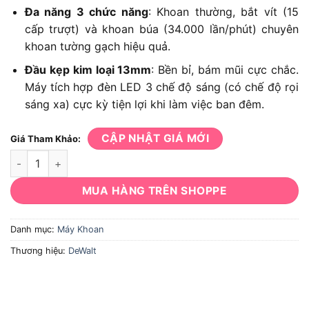
Đa năng 3 chức năng
: Khoan thường, bắt vít (15
cấp trượt) và khoan búa (34.000 lần/phút) chuyên
khoan tường gạch hiệu quả.
Đầu kẹp kim loại 13mm
: Bền bỉ, bám mũi cực chắc.
Máy tích hợp đèn LED 3 chế độ sáng (có chế độ rọi
sáng xa) cực kỳ tiện lợi khi làm việc ban đêm.
CẬP NHẬT GIÁ MỚI
Giá Tham Khảo:
Máy Khoan DeWalt DCD796D2 số lượng
MUA HÀNG TRÊN SHOPPE
Danh mục:
Máy Khoan
Thương hiệu:
DeWalt