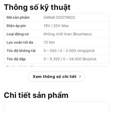
Thông số kỹ thuật
Mã sản phẩm
DeWalt DCD796D2
Điện áp pin
18V / 20V Max
Loại động cơ
Không chổi than (Brushless)
Lực xoắn tối đa
70 Nm
Tốc độ không tải
0 – 550 / 0 – 2.000 vòng/phút
Tốc độ đập
0 – 9.350 / 0 – 34.000 lần/phút
Đường kính mâm
13 mm (Bằng kim loại)
cặp
Xem thông số chi tiết
2 Pin 2.0Ah, 1 Sạc, Hộp nhựa chuyên
Phụ kiện đi kèm
dụng
Chi tiết sản phẩm