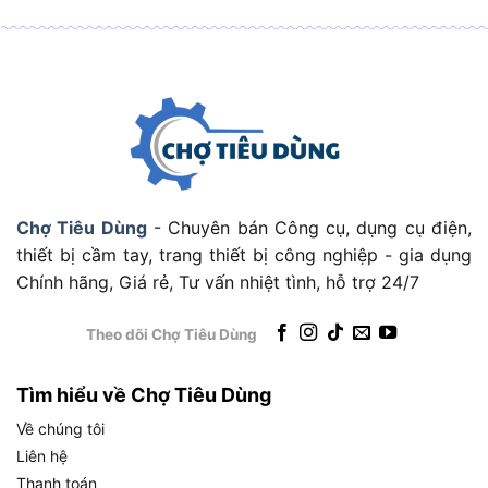
Bộ sạc đi kèm
DCB107 (sạc 7.2V đến 18V)
Trọng lượng (có pin)
1.9kg
Xuất xứ thương hiệu
DeWalt, Mỹ
Bảng thông số trên cho thấy DCD796D2 được
trang bị đầy đủ các thông số quan trọng của một
máy khoan chuyên nghiệp cấp trung cao. Tiếp
Chợ Tiêu Dùng
- Chuyên bán Công cụ, dụng cụ điện,
theo, hai thông số được người dùng quan tâm
thiết bị cầm tay, trang thiết bị công nghiệp - gia dụng
nhất là hệ thống pin 18V và lực siết 70Nm sẽ được
Chính hãng, Giá rẻ, Tư vấn nhiệt tình, hỗ trợ 24/7
phân tích chi tiết hơn.
Hệ Thống Pin 18V Của DeWalt DCD796D2 Hoạt
Theo dõi Chợ Tiêu Dùng
Động Như Thế Nào?
Tìm hiểu về Chợ Tiêu Dùng
Pin 18V XR Li-Ion 2.0Ah đi kèm trong bộ kit
DCD796D2 cung cấp đủ năng lượng cho khoảng
Về chúng tôi
2 đến 3 giờ sử dụng liên tục với cường độ làm
Liên hệ
việc trung bình
, đồng thời tương thích hoàn toàn
Thanh toán