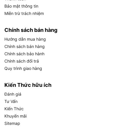
với toàn bộ hệ sinh thái công cụ DeWalt 18V XR
Bảo mật thông tin
trên thị trường.
Miễn trừ trách nhiệm
Chính sách bán hàng
Hướng dẫn mua hàng
Hệ Thống Pin 18V Của DeWalt DCD796D2 Hoạt Động Như Thế Nào?
Chính sách bán hàng
Cụ thể về hệ thống pin của DCD796D2, người
Chính sách bảo hành
dùng cần nắm rõ ba khía cạnh quan trọng sau đây.
Chính sách đổi trả
Quy trình giao hàng
Thời gian sạc và thời gian sử dụng thực tế:
Bộ
sạc DCB107 đi kèm có khả năng sạc đầy pin
Kiến Thức hữu ích
2.0Ah trong khoảng 45 đến 60 phút, tùy thuộc
Đánh giá
vào nhiệt độ môi trường và mức pin còn lại. Với
Tư Vấn
bộ kit gồm 2 viên pin, người dùng có thể thay thế
Kiến Thức
luân phiên để đảm bảo công việc không bị gián
Khuyến mãi
đoạn, một ưu điểm lớn trong điều kiện thi công
Sitemap
hiện trường liên tục.