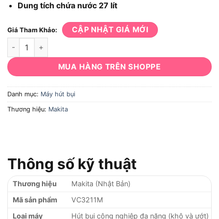
Dung tích chứa nước 27 lít
CẬP NHẬT GIÁ MỚI
Giá Tham Khảo:
Máy Hút Bụi Makita VC3211M số lượng
MUA HÀNG TRÊN SHOPPE
Danh mục:
Máy hút bụi
Thương hiệu:
Makita
Thông số kỹ thuật
Thương hiệu
Makita (Nhật Bản)
Mã sản phẩm
VC3211M
Loại máy
Hút bụi công nghiệp đa năng (khô và ướt)