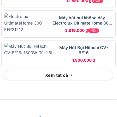
12.850.000
₫
(-3%)
Dung tích bụi
32 Lít
khô
Máy hút bụi không dây
Dung tích
Electrolux UltimateHome 300
27 Lít
chứa nước
EFP21212
3.819.000
₫
(-5%)
Chất liệu
Thép không gỉ (Inox)
thùng chứa
Máy Hút Bụi Hitachi CV-
Hệ thống lọc
Lọc đôi tự động làm sạch Gyuppa
BF16
Chiều dài dây
5.0 mét
1.900.000
₫
điện
Độ ồn
72.5 dB(A)
Xem tất cả
Kích thước (D
552 x 398 x 685 mm
x R x C)
Trọng lượng
16.9 kg
Chuông báo lọc tắc và bình đầy, bánh
Tiện ích
xe khóa chống trượt
Bảng trên liệt kê toàn bộ các thông số gốc từ nhà