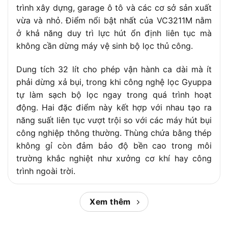
x R x C)
trình xây dựng, garage ô tô và các cơ sở sản xuất
Trọng lượng
16.9 kg
vừa và nhỏ. Điểm nổi bật nhất của VC3211M nằm
ở khả năng duy trì lực hút ổn định liên tục mà
Chuông báo lọc tắc và bình đầy, bánh xe
Tiện ích
khóa chống trượt
không cần dừng máy vệ sinh bộ lọc thủ công.
Dung tích 32 lít cho phép vận hành ca dài mà ít
phải dừng xả bụi, trong khi công nghệ lọc Gyuppa
tự làm sạch bộ lọc ngay trong quá trình hoạt
động. Hai đặc điểm này kết hợp với nhau tạo ra
năng suất liên tục vượt trội so với các máy hút bụi
công nghiệp thông thường. Thùng chứa bằng thép
không gỉ còn đảm bảo độ bền cao trong môi
trường khắc nghiệt như xưởng cơ khí hay công
trình ngoài trời.
Để đánh giá toàn diện, bài viết này
Chợ Tiêu
Xem thêm
Dùng
sẽ lần lượt phân tích thông số kỹ thuật chi
tiết, cơ chế hoạt động của hệ thống lọc Gyuppa,