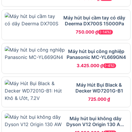
72.5 dB(A), kích thước 552 x 398 x 685 mm và
trọng lượng 16.9 kg.
Máy hút bụi cầm tay có dây
Deerma DX700S 15000Pa
Bảng dưới đây tổng hợp đầy đủ thông số kỹ thuật
750.000
₫
(-14%)
của Makita VC3211M để bạn dễ tra cứu và đối
chiếu khi cần:
Máy hút bụi công nghiệp
Panasonic MC-YL669GN4
THÔNG SỐ
GIÁ TRỊ
3.425.000
₫
(-4%)
Thương hiệu
Makita (Nhật Bản)
Mã sản phẩm
VC3211M
Máy Hút Bụi Black &
Hút bụi công nghiệp đa năng (khô và
Loại máy
Decker WD7201G-B1
ướt)
725.000
₫
Công suất
1050W
hoạt động
Lưu lượng khí
2.0 m³/phút (ống 28mm) / 3.5 m³/phút
Máy hút bụi không dây
tối đa
(ống 38mm)
Dyson V12 Origin 130 AW
siêu nhẹ
Lực hút tối đa
22.0 kPa (2240 mmH₂O)