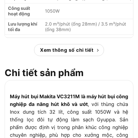
Công suất
1050W
hoạt động
Lưu lượng khí
2.0 m³/phút (ống 28mm) / 3.5 m³/phút
tối đa
(ống 38mm)
Lực hút tối đa
22.0 kPa (2240 mmH₂O)
Dung tích bụi
Xem thông số chi tiết
32 Lít
khô
Dung tích
27 Lít
Chi tiết sản phẩm
chứa nước
Chất liệu
Thép không gỉ (Inox)
thùng chứa
Máy hút bụi Makita VC3211M là máy hút bụi công
Hệ thống lọc
Lọc đôi tự động làm sạch Gyuppa
nghiệp đa năng hút khô và ướt
, với thùng chứa
Chiều dài dây
5.0 mét
Inox dung tích 32 lít, công suất 1050W và hệ
điện
thống lọc đôi tự động làm sạch Gyuppa. Sản
Độ ồn
72.5 dB(A)
phẩm được định vị trong phân khúc công nghiệp
Kích thước (D
chuyên nghiệp, phù hợp cho xưởng mộc, công
552 x 398 x 685 mm