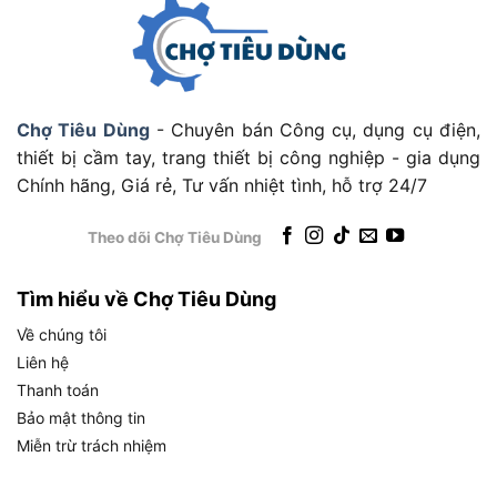
sản xuất, giúp bạn đối chiếu với nhu cầu thực tế
trước khi quyết định mua hàng. Hai trong số các
thông số quan trọng nhất là dung tích 32L và lực
hút 22 kPa sẽ được phân tích chi tiết hơn trong
Chợ Tiêu Dùng
- Chuyên bán Công cụ, dụng cụ điện,
các phần bên dưới.
thiết bị cầm tay, trang thiết bị công nghiệp - gia dụng
Chính hãng, Giá rẻ, Tư vấn nhiệt tình, hỗ trợ 24/7
Dung Tích 32L Của Makita VC3211M Có Ý
Nghĩa Gì Trong Thực Tế?
Theo dõi Chợ Tiêu Dùng
Dung tích 32 lít của Makita VC3211M có nghĩa là
máy có thể chứa lượng bụi khô tương đương
Tìm hiểu về Chợ Tiêu Dùng
khoảng 32 túi nylon 1 lít, đủ để vận hành liên tục
trong nhiều giờ trên công trình hoặc xưởng mà
Về chúng tôi
không cần dừng xả bụi giữa chừng.
Liên hệ
Thanh toán
Bảo mật thông tin
Miễn trừ trách nhiệm
Dung Tích 32L Của Makita VC3211M Có Ý Nghĩa Gì Trong Thực Tế?