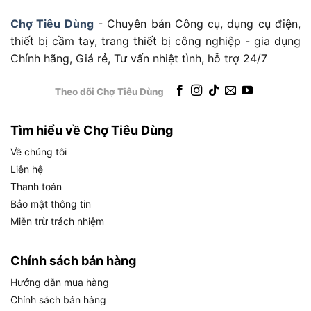
Đầu hút sàn/thảm 2
Phụ kiện
chế độ, đầu hút nước,
Đáp ứng nhiều bề
Chợ Tiêu Dùng
- Chuyên bán Công cụ, dụng cụ điện,
đi kèm
chổi hút bụi, đầu hút
mặt và ứng dụng
thiết bị cầm tay, trang thiết bị công nghiệp - gia dụng
khe
Chính hãng, Giá rẻ, Tư vấn nhiệt tình, hỗ trợ 24/7
Kích
Cồng kềnh hơn
thước (D
396 x 475 x 613 mm
máy gia dụng
x R x C)
nhưng ổn định
Theo dõi Chợ Tiêu Dùng
Tương đối nặng,
Trọng
cần lưu ý khi di
Tìm hiểu về Chợ Tiêu Dùng
lượng
8.3 kg
chuyển thường
tịnh
xuyên
Về chúng tôi
Liên hệ
Trọng
Thuận tiện vận
Thanh toán
lượng
10.3 kg
chuyển theo thùng
tổng
Bảo mật thông tin
carton
(bao bì)
Miễn trừ trách nhiệm
Bền, chống ăn mòn
Màu sắc
Inox chống gỉ
trong môi trường
vỏ máy
Chính sách bán hàng
ẩm
Hướng dẫn mua hàng
Một số thông số cần diễn giải thêm để người dùng
Chính sách bán hàng
hiểu đúng giá trị thực tế: