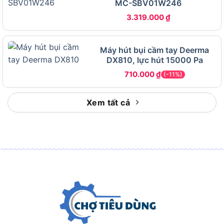
MC-SBV01W246
đa
lỏng
3.319.000
₫
Dung
tích
Hoạt động liên tục
25 lít
thùng
lâu, ít phải đổ bụi
chứa
Máy hút bụi cầm tay Deerma
DX810, lực hút 15000 Pa
Hệ
2 bước, bộ lọc vải tiêu
Giữ lại bụi mịn, bảo
710.000
₫
thống
(-11%)
chuẩn
vệ động cơ
lọc
Chức
Xem tất cả
Làm sạch góc
năng
Có
khuất, khe hẹp
thổi bụi
Điều
Tùy chỉnh theo loại
chỉnh
Có
bề mặt và chất liệu
lực hút
Nhắc nhở người
Đèn báo
Có
dùng đổ thùng
đầy bụi
đúng lúc
Ống nối
Nhôm, điều chỉnh linh
Vươn tới các khu
dài
hoạt
vực khó tiếp cận