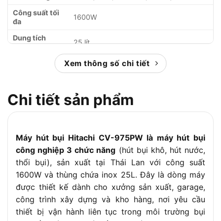
Công suất tối
1600W
đa
Dung tích
25 lít
thùng chứa
Hệ thống lọc
Xem thông số chi tiết
2 bước, bộ lọc vải tiêu chuẩn
Chức năng
Có
thổi bụi
Chi tiết sản phẩm
Điều chỉnh lực
Có
hút
Đèn báo đầy
Có
Máy hút bụi Hitachi CV-975PW là máy hút bụi
bụi
công nghiệp 3 chức năng
(hút bụi khô, hút nước,
Ống nối dài
Nhôm, điều chỉnh linh hoạt
thổi bụi), sản xuất tại Thái Lan với công suất
Phụ kiện đi
Đầu hút sàn/thảm 2 chế độ, đầu hút
1600W và thùng chứa inox 25L. Đây là dòng máy
kèm
nước, chổi hút bụi, đầu hút khe
được thiết kế dành cho xưởng sản xuất, garage,
Kích thước (D
công trình xây dựng và kho hàng, nơi yêu cầu
396 x 475 x 613 mm
x R x C)
thiết bị vận hành liên tục trong môi trường bụi