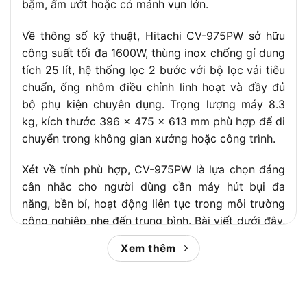
Trọng lượng
bặm, ẩm ướt hoặc có mảnh vụn lớn.
8.3 kg
tịnh
Về thông số kỹ thuật, Hitachi CV-975PW sở hữu
Trọng lượng
10.3 kg
tổng (bao bì)
công suất tối đa 1600W, thùng inox chống gỉ dung
tích 25 lít, hệ thống lọc 2 bước với bộ lọc vải tiêu
Màu sắc vỏ
Inox chống gỉ
máy
chuẩn, ống nhôm điều chỉnh linh hoạt và đầy đủ
bộ phụ kiện chuyên dụng. Trọng lượng máy 8.3
kg, kích thước 396 x 475 x 613 mm phù hợp để di
chuyển trong không gian xưởng hoặc công trình.
Xét về tính phù hợp, CV-975PW là lựa chọn đáng
cân nhắc cho người dùng cần máy hút bụi đa
năng, bền bỉ, hoạt động liên tục trong môi trường
công nghiệp nhẹ đến trung bình. Bài viết dưới đây,
Chợ Tiêu Dùng
sẽ phân tích toàn diện từ định
Xem thêm
nghĩa sản phẩm, thông số kỹ thuật, tính năng nổi
bật cho đến khả năng ứng dụng thực tế, giúp bạn
ra quyết định mua chính xác.