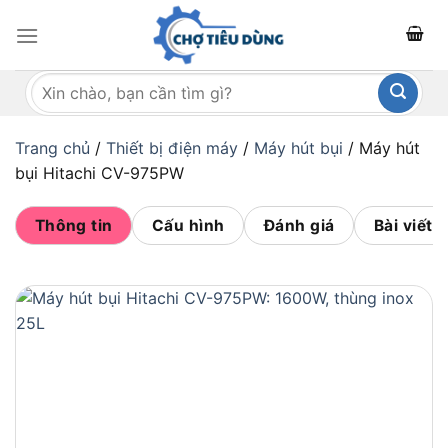
Bỏ
qua
nội
Tìm
dung
kiếm:
Trang chủ
/
Thiết bị điện máy
/
Máy hút bụi
/
Máy hút
bụi Hitachi CV-975PW
Thông tin
Cấu hình
Đánh giá
Bài viết