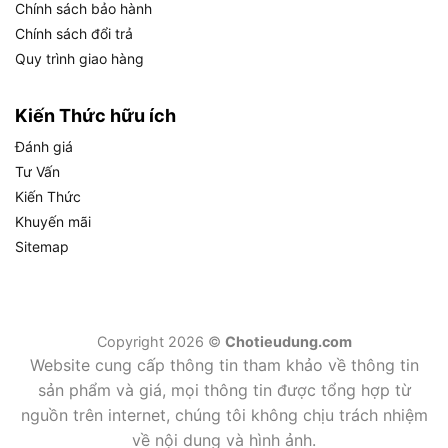
Chính sách bảo hành
Chính sách đổi trả
Công suất 1600W
không đồng nghĩa với áp
Quy trình giao hàng
lực hút cực đại như máy công nghiệp nặng
2200W–3000W, nhưng đủ mạnh để xử lý bụi
Kiến Thức hữu ích
thô, mảnh vụn cứng và chất lỏng trong môi
trường công nghiệp nhẹ đến trung bình. Đây là
Đánh giá
mức công suất phổ biến và hiệu quả nhất cho
Tư Vấn
phân khúc này, cân bằng giữa hiệu suất và tiêu
Kiến Thức
thụ điện năng.
Khuyến mãi
Sitemap
Thùng 25 lít
là lợi thế lớn so với máy hút bụi
gia dụng thông thường chỉ có 2–5 lít. Với dung
tích 25L, người dùng có thể hút liên tục trong
một ca làm việc mà không cần dừng máy để đổ
Copyright 2026 ©
Chotieudung.com
thùng, tăng năng suất đáng kể trong môi
Website cung cấp thông tin tham khảo về thông tin
trường xưởng hoặc công trình.
sản phẩm và giá, mọi thông tin được tổng hợp từ
nguồn trên internet, chúng tôi không chịu trách nhiệm
Hệ thống lọc 2 bước
gồm bộ lọc vải tiêu chuẩn
về nội dung và hình ảnh.