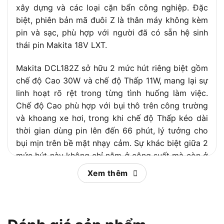
xây dựng và các loại cặn bẩn công nghiệp. Đặc
biệt, phiên bản mã đuôi Z là thân máy không kèm
pin và sạc, phù hợp với người đã có sẵn hệ sinh
thái pin Makita 18V LXT.
Makita DCL182Z sở hữu 2 mức hút riêng biệt gồm
chế độ Cao 30W và chế độ Thấp 11W, mang lại sự
linh hoạt rõ rệt trong từng tình huống làm việc.
Chế độ Cao phù hợp với bụi thô trên công trường
và khoang xe hơi, trong khi chế độ Thấp kéo dài
thời gian dùng pin lên đến 66 phút, lý tưởng cho
bụi mịn trên bề mặt nhạy cảm. Sự khác biệt giữa 2
mức hút này không chỉ nằm ở công suất mà còn ở
chiến lược quản lý pin và hiệu quả làm sạch theo
Xem thêm
từng loại bề mặt.
Trong nội dung tiếp theo,
Chợ Tiêu Dùng
sẽ phân
tích toàn diện Makita DCL182Z từ thông số kỹ