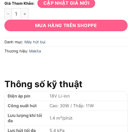
CẬP NHẬT GIÁ MỚI
Giá Tham Khảo:
Máy Hút Bụi Makita DCL182Z số lượng
MUA HÀNG TRÊN SHOPPE
Danh mục:
Máy hút bụi
Thương hiệu:
Makita
Thông số kỹ thuật
Điện áp pin
18V Li-ion
Công suất hút
Cao: 30W / Thấp: 11W
Lưu lượng khí tối
1.4 m³/phút
đa
Lực hút tối đa
5.4 kPa