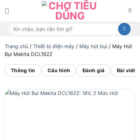
Bỏ
qua
nội
Tìm
dung
kiếm:
Trang chủ
/
Thiết bị điện máy
/
Máy hút bụi
/
Máy Hút
Bụi Makita DCL182Z
Thông tin
Cấu hình
Đánh giá
Bài viết