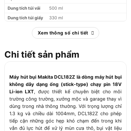
Dung tích túi vải
500 ml
Dung tích túi giấy
330 ml
Thời gian dùng
Cao: 33 phút / Thấp: 66 phút
(pin 5.0Ah)
Xem thông số chi tiết
Kích thước (D x R
1004 x 115 x 151 mm
x C)
Chi tiết sản phẩm
Trọng lượng thân
1.3 kg
máy
Đầu hút T, đầu khe, ống nối dài, giá đỡ,
Phụ kiện đi kèm
Máy hút bụi Makita DCL182Z là dòng máy hút bụi
túi vải, bộ túi giấy
không dây dạng ống (stick-type) chạy pin 18V
Li-ion LXT
, được thiết kế chuyên biệt cho môi
trường công trường, xưởng mộc và garage thay vì
dùng trong nhà thông thường. Với trọng lượng chỉ
1.3 kg và chiều dài 1004mm, DCL182Z cho phép
tiếp cận những góc hẹp khó chạm đến trong khi
vẫn đủ lực hút để xử lý mùn cưa thô, bụi vật liệu