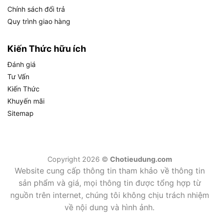
Chính sách đổi trả
cho 2 mức công suất, với thời gian dùng thực tế là
Quy trình giao hàng
33 phút ở chế độ Cao và 66 phút ở chế độ Thấp
khi lắp pin 5.0Ah, và máy không kèm pin hoặc sạc
trong hộp.
Kiến Thức hữu ích
Đánh giá
Tư Vấn
Kiến Thức
Pin 18V Li-ion Trên Makita DCL182Z Hoạt Động Như Thế Nào?
Khuyến mãi
Cụ thể hơn, việc lựa chọn dung lượng pin ảnh
Sitemap
hưởng trực tiếp đến thời gian làm việc thực tế:
Pin 5.0Ah (khuyến nghị):
Cho thời gian tối đa
33 phút (Cao) và 66 phút (Thấp), phù hợp nhất
Copyright 2026 ©
Chotieudung.com
Website cung cấp thông tin tham khảo về thông tin
cho công trường hoặc xưởng cần làm việc liên
sản phẩm và giá, mọi thông tin được tổng hợp từ
tục.
nguồn trên internet, chúng tôi không chịu trách nhiệm
Pin 3.0Ah (phổ biến hơn):
Thời gian giảm
về nội dung và hình ảnh.
xuống ước tính khoảng 20 phút (Cao) và 40