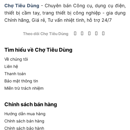
Dung
Túi dùng một lần, phù
Chợ Tiêu Dùng
- Chuyên bán Công cụ, dụng cụ điện,
tích túi
330 ml
hợp bụi mịn cần vệ
thiết bị cầm tay, trang thiết bị công nghiệp - gia dụng
giấy
sinh sạch hoàn toàn
Chính hãng, Giá rẻ, Tư vấn nhiệt tình, hỗ trợ 24/7
Thời gian
Thời gian thực tế làm
dùng
Cao: 33 phút /
việc liên tục trên một
(pin
Thấp: 66 phút
Theo dõi Chợ Tiêu Dùng
lần sạc
5.0Ah)
Kích
Thân ống dài, tiếp cận
Tìm hiểu về Chợ Tiêu Dùng
1004 x 115 x 151
thước (D
không gian hẹp dễ
mm
x R x C)
dàng
Về chúng tôi
Liên hệ
Trọng
Nhẹ so với phân khúc
lượng
1.3 kg
công nghiệp, cầm tay
Thanh toán
thân máy
lâu không mỏi
Bảo mật thông tin
Miễn trừ trách nhiệm
Đầu hút T, đầu khe,
Bộ đầu hút đầy đủ cho
Phụ kiện
ống nối dài, giá đỡ,
nhiều loại bề mặt và vị
đi kèm
túi vải, bộ túi giấy
trí
Chính sách bán hàng
Pin 18V Li-ion Trên Makita DCL182Z Hoạt Động
Hướng dẫn mua hàng
Như Thế Nào?
Chính sách bán hàng
Chính sách bảo hành
Pin 18V LXT trên DCL182Z cung cấp năng lượng