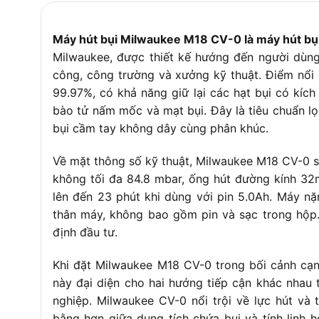
Máy hút bụi Milwaukee M18 CV-0 là máy hút bụ
Milwaukee, được thiết kế hướng đến người dùng
công, công trường và xưởng kỹ thuật. Điểm nổi 
99.97%, có khả năng giữ lại các hạt bụi có kích
bào tử nấm mốc và mạt bụi. Đây là tiêu chuẩn l
bụi cầm tay không dây cùng phân khúc.
Về mặt thông số kỹ thuật, Milwaukee M18 CV-0 sở
không tối đa 84.8 mbar, ống hút đường kính 32
lên đến 23 phút khi dùng với pin 5.0Ah. Máy n
thân máy, không bao gồm pin và sạc trong hộp.
định đầu tư.
Khi đặt Milwaukee M18 CV-0 trong bối cảnh cạn
này đại diện cho hai hướng tiếp cận khác nhau
nghiệp. Milwaukee CV-0 nổi trội về lực hút và
bằng hơn giữa dung tích chứa bụi và tính linh 