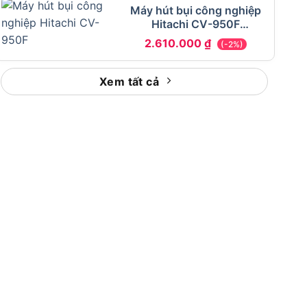
Máy hút bụi công nghiệp
Hitachi CV-950F
24CV(BK) 2000W
2.610.000
₫
(-2%)
Xem tất cả