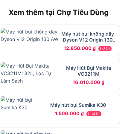
Xem thêm tại Chợ Tiêu Dùng
Máy hút bụi không dây
Dyson V12 Origin 130
AW siêu nhẹ
12.850.000
₫
(-3%)
Máy Hút Bụi Makita
VC3211M
16.010.000
₫
Máy hút bụi Sumika K30
1.500.000
₫
(-14%)