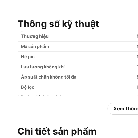
Thông số kỹ thuật
Thương hiệu
Mã sản phẩm
Hệ pin
Lưu lượng không khí
Áp suất chân không tối đa
Bộ lọc
Đường kính ống hút
Chiều dài ống hút
Xem thông
Thời gian sử dụng liên tục
Trọng lượng (kèm pin 5.0Ah)
Chi tiết sản phẩm
Quy cách bán hàng