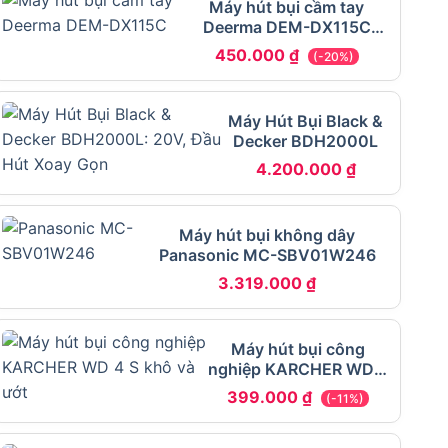
Máy hút bụi cầm tay
Deerma DEM-DX115C
400W
450.000
₫
(-20%)
Máy Hút Bụi Black &
Decker BDH2000L
4.200.000
₫
Máy hút bụi không dây
Panasonic MC-SBV01W246
3.319.000
₫
Máy hút bụi công
nghiệp KARCHER WD 4
S khô và ướt dung tích
399.000
₫
(-11%)
20L