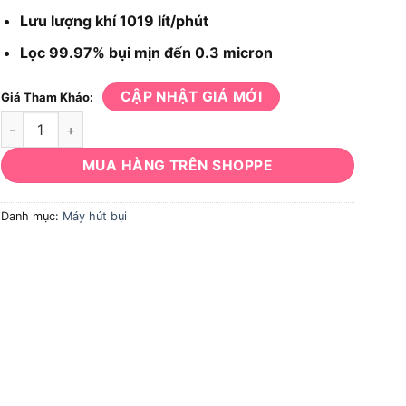
Lưu lượng khí 1019 lít/phút
Lọc 99.97% bụi mịn đến 0.3 micron
CẬP NHẬT GIÁ MỚI
Giá Tham Khảo:
Máy Hút Bụi Milwaukee M18 CV-0 số lượng
MUA HÀNG TRÊN SHOPPE
Danh mục:
Máy hút bụi