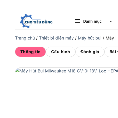
Bỏ
qua
nội
Danh mục
dung
Trang chủ
/
Thiết bị điện máy
/
Máy hút bụi
/
Máy H
Thông tin
Cấu hình
Đánh giá
Bài 