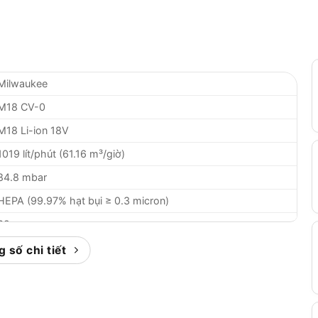
Milwaukee
M18 CV-0
M18 Li-ion 18V
1019 lít/phút (61.16 m³/giờ)
84.8 mbar
HEPA (99.97% hạt bụi ≥ 0.3 micron)
32 mm
1.2 m
 số chi tiết
Lên đến 23 phút (pin 5.0Ah)
1.9 kg
Thân máy, không kèm pin và sạc