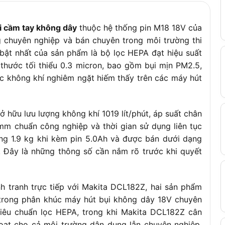
i cầm tay không dây
thuộc hệ thống pin M18 18V của
 chuyên nghiệp và bán chuyên trong môi trường thi
bật nhất của sản phẩm là bộ lọc HEPA đạt hiệu suất
 thước tối thiểu 0.3 micron, bao gồm bụi mịn PM2.5,
ọc không khí nghiêm ngặt hiếm thấy trên các máy hút
 hữu lưu lượng không khí 1019 lít/phút, áp suất chân
mm chuẩn công nghiệp và thời gian sử dụng liên tục
ặng 1.9 kg khi kèm pin 5.0Ah và được bán dưới dạng
 Đây là những thông số cần nắm rõ trước khi quyết
h tranh trực tiếp với Makita DCL182Z, hai sản phẩm
 trong phân khúc máy hút bụi không dây 18V chuyên
 tiêu chuẩn lọc HEPA, trong khi Makita DCL182Z cân
hoạt cho cả môi trường dân dụng lẫn chuyên nghiệp.