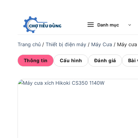
Bỏ
qua
nội
Danh mục
dung
Trang chủ
/
Thiết bị điện máy
/
Máy Cưa
/
Máy cưa
Thông tin
Cấu hình
Đánh giá
Bài 