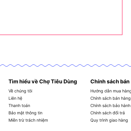
trội của cưa xích Hikoki CS350
ược đánh giá cao nhờ chất liệu cao cấp và các tính
à thông số chi tiết:
14.5m/s, cắt nhanh và mịn trên gỗ tự nhiên và cành
Tìm hiểu về Chợ Tiêu Dùng
Chính sách bán
 ma sát, tăng độ bền cho xích và lam cưa.
Về chúng tôi
Hướng dẫn mua hàn
 chống trượt với độ nhám cao, giúp thao tác dễ dàng
Liên hệ
Chính sách bán hàng
Thanh toán
Chính sách bảo hành
phanh xích giúp giảm nguy cơ tai nạn trong quá trình
Bảo mật thông tin
Chính sách đổi trả
Miễn trừ trách nhiệm
Quy trình giao hàng
lưỡi cưa hợp kim chống gỉ, phù hợp với môi trường ẩm