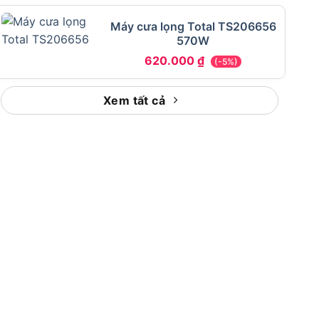
Máy cưa lọng Total TS206656
570W
620.000
₫
(-5%)
Xem tất cả