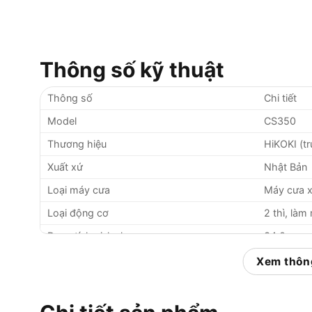
Thông số kỹ thuật
Thông số
Chi tiết
Model
CS350
Thương hiệu
HiKOKI (tr
Xuất xứ
Nhật Bản
Loại máy cưa
Máy cưa x
Loại động cơ
2 thì, là
Dung tích xi-lanh
34.0cc
Công suất tối đa
1.31kW (1
Xem thông
Tốc độ vòng quay
11,000 vòn
Chiều dài lam cưa
14 inch (