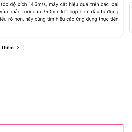
tốc độ xích 14.5m/s, máy cắt hiệu quả trên các loại
m công thái học
h vừa phải. Lưỡi cưa 350mm kết hợp bơm dầu tự động
 xích bên tiện lợi
hiểu rõ hơn, hãy cùng tìm hiểu các ứng dụng thực tiễn
 14 inch
ưa
i dùng phù hợp
g cụ bảo trì
 thêm
dẫn sử dụng
 và người dùng phù hợp
 để đáp ứng nhu cầu cắt gỗ trong nhiều lĩnh vực, từ
y là phân tích chi tiết về ứng dụng và đối tượng sử
ành cây, đốn cây nhỏ, hoặc xử lý gỗ trong các công
cưa 350mm cho phép cắt các thân cây hoặc cành cây