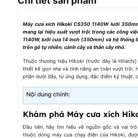
Chi tiết sản phẩm
Số mắt xích
52 mắt
Bước xích
3/8 inch
Máy cưa xích Hikoki CS350 1140W lưỡi 350mm 
Dung tích bình xăng
320ml
mang lại hiệu suất vượt trội trong các công vi
Dung tích bình nhớt
150ml
1140W, lưỡi cưa 14 inch (350mm) và hệ thống 
trên gỗ tự nhiên, cành cây và thân cây nhỏ.
Tỷ lệ pha xăng:nhớt
25:1
Nhiên liệu
Xăng pha 
Thuộc thương hiệu Hikoki (trước đây là Hitachi
Hệ thống đánh lửa
CDI (đánh 
thiết kế gọn nhẹ và tính năng an toàn vượt trội
phần dưới đây, từ ứng dụng, đặc điểm kỹ thuật, c
Hệ thống khởi động
Giật nổ
Trọng lượng (khô)
3.6kg (khô
Nội dung chính:
Kích thước (D x R x C)
385 x 22
Độ ồn
≤ 105dB
Khám phá Máy cưa xích Hik
– Hệ thốn
Đầu tiên, hãy tìm hiểu về nguồn gốc và vai tr
– Bôi dầ
thuộc dòng máy cưa chạy điện của Hikoki, đượ
– Phanh 
Tính năng nổi bật