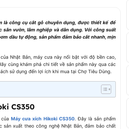
là công cụ cắt gỗ chuyên dụng, được thiết kế để
ệc sân vườn, lâm nghiệp và dân dụng. Với công suất
bơm dầu tự động, sản phẩm đảm bảo cắt nhanh, mịn
nhớt
) của Nhật Bản, máy cưa này nổi bật với độ bền cao,
lửa điện tử)
. Hãy cùng khám phá chi tiết về sản phẩm này qua các
ách sử dụng đến lợi ích khi mua tại Chợ Tiêu Dùng.
ng tính lam và xích)
5 x 235 mm
oki CS350
g chống rung (AV)
ò của
Máy cưa xích Hikoki CS350
. Đây là sản phẩm
u xích tự động
c sản xuất theo công nghệ Nhật Bản, đảm bảo chất
xích an toàn