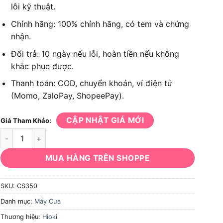
lỗi kỹ thuật.
Chính hãng: 100% chính hãng, có tem và chứng
nhận.
Đổi trả: 10 ngày nếu lỗi, hoàn tiền nếu không
khắc phục được.
Thanh toán: COD, chuyển khoản, ví điện tử
(Momo, ZaloPay, ShopeePay).
CẬP NHẬT GIÁ MỚI
Giá Tham Khảo:
Máy cưa xích Hikoki CS350 1140W 350mm số lượng
MUA HÀNG TRÊN SHOPPE
SKU:
CS350
Danh mục:
Máy Cưa
Thương hiệu:
Hioki