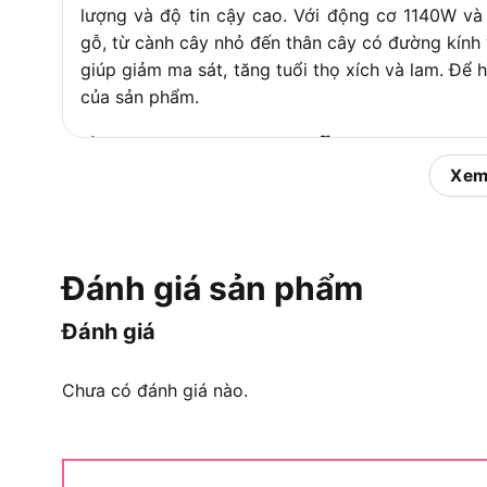
lượng và độ tin cậy cao. Với động cơ 1140W và 
– Tay cầ
gỗ, từ cành cây nhỏ đến thân cây có đường kín
– Bộ căng
giúp giảm ma sát, tăng tuổi thọ xích và lam. Để 
của sản phẩm.
– Lam cưa
– Xích c
Ứng dụng thực tiễn và ngườ
Phụ kiện đi kèm
– Bộ dụn
Xem
– Hướng 
Ứng dụng thực tiễn
Thời gian bảo hành
12 tháng
Đánh giá sản phẩm
Cụ thể, Máy cưa xích Hikoki CS350 được thiết kế
chuyên nghiệp đến sử dụng tại gia đình. Dưới đâ
Đánh giá
dụng của
máy cưa
này:
Chưa có đánh giá nào.
Công năng chính của sản phẩm
Máy cưa Hikoki CS350 chuyên dùng để cắt tỉa c
việc sân vườn, nông nghiệp và dân dụng. Lưỡi 