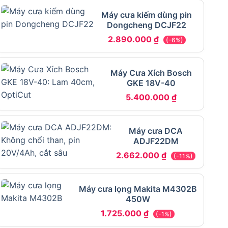
Máy cưa kiếm dùng pin
Dongcheng DCJF22
2.890.000
₫
(-6%)
Máy Cưa Xích Bosch
GKE 18V-40
5.400.000
₫
Máy cưa DCA
ADJF22DM
2.662.000
₫
(-11%)
Máy cưa lọng Makita M4302B
450W
1.725.000
₫
(-1%)