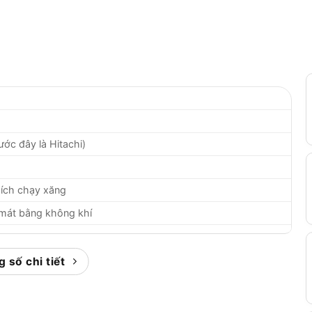
ước đây là Hitachi)
ích chạy xăng
m mát bằng không khí
.76HP) tại 10,000 vòng/phút
 số chi tiết
g/phút (tối đa)
350mm)