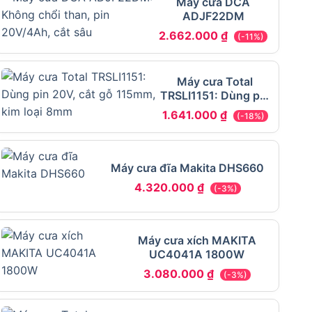
Máy cưa DCA
ADJF22DM
2.662.000
₫
(-11%)
Máy cưa Total
TRSLI1151: Dùng pin
20V, cắt gỗ 115mm,
1.641.000
₫
(-18%)
kim loại 8mm
Máy cưa đĩa Makita DHS660
4.320.000
₫
(-3%)
Máy cưa xích MAKITA
UC4041A 1800W
3.080.000
₫
(-3%)