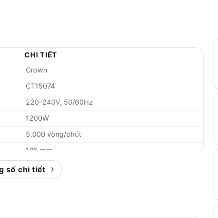
CHI TIẾT
Crown
CT15074
220–240V, 50/60Hz
1200W
5.000 vòng/phút
185 mm
62.5 mm
 số chi tiết
43 mm
3.7 kg