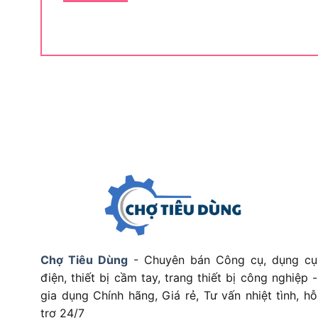
vòng/phút, trọng lượng 3.7kg và điện áp 220 đ
phân khúc máy cưa đĩa cầm tay tầm trung, được 
Bảng dưới đây tóm tắt toàn bộ thông số kỹ thu
sánh với các tiêu chí lựa chọn của mình:
THÔNG SỐ KỸ THUẬT
Thương hiệu
Model
Công suất
Đường kính lưỡi cắt
Độ sâu cắt tối đa 90°
Độ sâu cắt tối đa 45°
Chợ Tiêu Dùng
- Chuyên bán Công cụ, dụng cụ
Tốc độ không tải
điện, thiết bị cầm tay, trang thiết bị công nghiệp -
gia dụng Chính hãng, Giá rẻ, Tư vấn nhiệt tình, hỗ
Trọng lượng
trợ 24/7