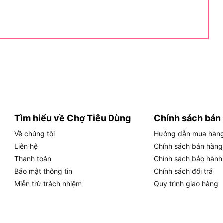
ến 240V, 50/60Hz. Đây là bộ thông số đặc trưng cho
tối ưu cho nhu cầu cắt gỗ thông dụng.
ật của Crown CT15074, giúp bạn tra cứu nhanh và so
GIÁ TRỊ
Crown
CT15074
Tìm hiểu về Chợ Tiêu Dùng
Chính sách bán
1200W
Về chúng tôi
Hướng dẫn mua hàn
185mm
Liên hệ
Chính sách bán hàng
Thanh toán
Chính sách bảo hành
62.5mm
Bảo mật thông tin
Chính sách đổi trả
43mm
Miễn trừ trách nhiệm
Quy trình giao hàng
5.000 vòng/phút
3.7 kg