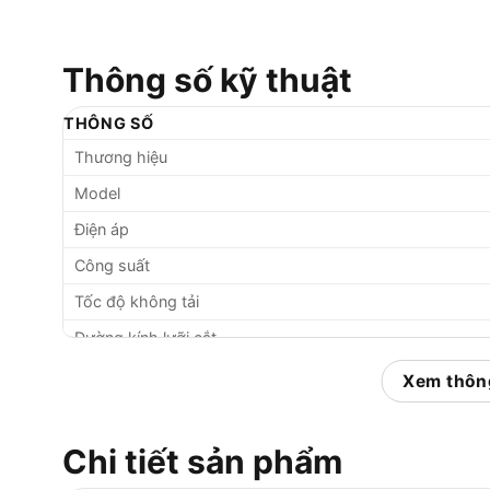
Thông số kỹ thuật
THÔNG SỐ
Thương hiệu
Model
Điện áp
Công suất
Tốc độ không tải
Đường kính lưỡi cắt
Độ sâu cắt tối đa (90°)
Xem thông
Độ sâu cắt tối đa (45°)
Trọng lượng
Chi tiết sản phẩm