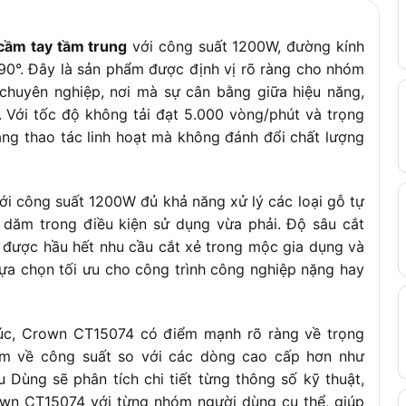
cầm tay tầm trung
với công suất 1200W, đường kính
90°. Đây là sản phẩm được định vị rõ ràng cho nhóm
chuyên nghiệp, nơi mà sự cân bằng giữa hiệu năng,
. Với tốc độ không tải đạt 5.000 vòng/phút và trọng
ng thao tác linh hoạt mà không đánh đổi chất lượng
i công suất 1200W đủ khả năng xử lý các loại gỗ tự
 dăm trong điều kiện sử dụng vừa phải. Độ sâu cắt
ược hầu hết nhu cầu cắt xẻ trong mộc gia dụng và
ựa chọn tối ưu cho công trình công nghiệp nặng hay
húc, Crown CT15074 có điểm mạnh rõ ràng về trọng
ém về công suất so với các dòng cao cấp hơn như
 Dùng sẽ phân tích chi tiết từng thông số kỹ thuật,
wn CT15074 với từng nhóm người dùng cụ thể, giúp