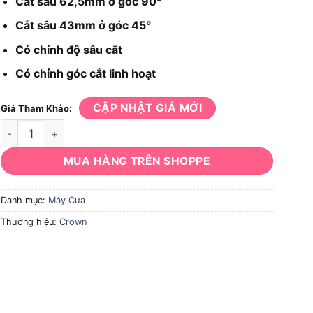
Cắt sâu 62,5mm ở góc 90°
Cắt sâu 43mm ở góc 45°
Có chỉnh độ sâu cắt
Có chỉnh góc cắt linh hoạt
CẬP NHẬT GIÁ MỚI
Giá Tham Khảo:
Máy cưa Crown CT15074 số lượng
MUA HÀNG TRÊN SHOPPE
Danh mục:
Máy Cưa
Thương hiệu:
Crown