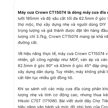
Máy cưa Crown CT15074 là dòng máy cưa đĩa 
lưỡi 185mm và độ sâu cắt tối đa 62.5mm ở góc 
thợ mộc, thợ xây dựng nhẹ và người dùng DIY 
trọng lượng và giá thành được đặt lên hàng đầu
lượng chỉ 3.7kg, Crown CT15074 mang lại khả nă
đường cắt.
Về hiệu năng thực tế, máy cưa Crown CT15074 vớ
nhiên, gỗ công nghiệp như MDF, ván ép và ván
62.5mm ở góc 90° và 43mm ở góc 45° đáp ứng đ
xây dựng dân dụng. Tuy nhiên, máy không phải l
cắt liên tục nhiều giờ đồng hồ.
Khi so sánh với các máy cưa đĩa cùng phân k
lượng nhẹ và tính cơ động cao, nhưng thua k
Hikoki C7ST (1710W). Bài viết dưới đây Chợ Tiêu
hiệu năng vận hành và mức độ phù hợp của Cro