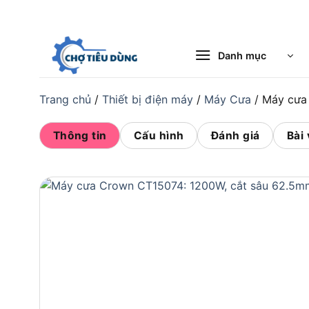
Bỏ
qua
nội
Danh mục
dung
Trang chủ
/
Thiết bị điện máy
/
Máy Cưa
/
Máy cưa
Thông tin
Cấu hình
Đánh giá
Bài 