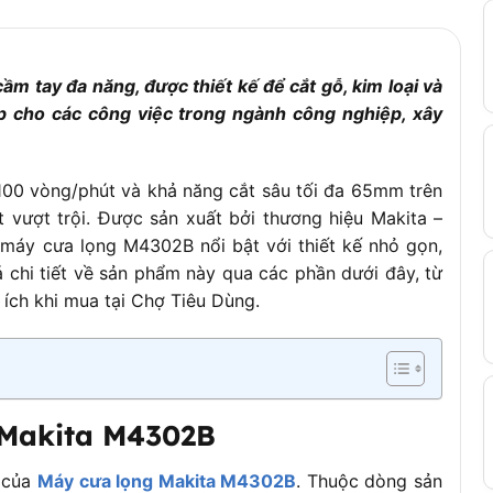
m
m tay đa năng, được thiết kế để cắt gỗ, kim loại và
ợp cho các công việc trong ngành công nghiệp, xây
h điện kép
A-86561/A-85656)
,100 vòng/phút và khả năng cắt sâu tối đa 65mm trên
(783201-2)
 vượt trội. Được sản xuất bởi thương hiệu Makita –
máy cưa lọng M4302B nổi bật với thiết kế nhỏ gọn,
 nhẹ, dễ thao tác trong không gian hẹp
 chi tiết về sản phẩm này qua các phần dưới đây, từ
 linh hoạt, phù hợp nhiều vật liệu
ích khi mua tại Chợ Tiêu Dùng.
hái học, chống trượt
 điện kép đảm bảo an toàn
hờ cơ chế cân bằng
 Makita M4302B
ò của
Máy cưa lọng Makita M4302B
. Thuộc dòng sản