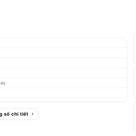
tay
t
 số chi tiết