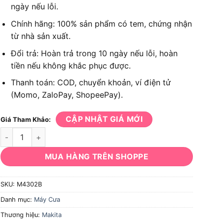
ngày nếu lỗi.
Chính hãng: 100% sản phẩm có tem, chứng nhận
từ nhà sản xuất.
Đổi trả: Hoàn trả trong 10 ngày nếu lỗi, hoàn
tiền nếu không khắc phục được.
Thanh toán: COD, chuyển khoản, ví điện tử
(Momo, ZaloPay, ShopeePay).
CẬP NHẬT GIÁ MỚI
Giá Tham Khảo:
Máy cưa lọng Makita M4302B 450W số lượng
MUA HÀNG TRÊN SHOPPE
SKU:
M4302B
Danh mục:
Máy Cưa
Thương hiệu:
Makita