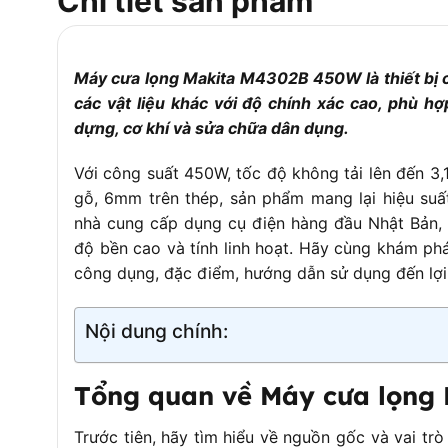
Chi tiết sản phẩm
Kích thước (D x R x C)
214 x 75 x 202 m
Trọng lượng
1.9kg
Máy cưa lọng Makita M4302B 450W là thiết bị cầ
Chiều dài dây điện
2.0m
các vật liệu khác với độ chính xác cao, phù h
Chất liệu vỏ máy
Nhựa cao cấp, các
dựng, cơ khí và sửa chữa dân dụng.
– Lưỡi cưa lọng (
Với công suất 450W, tốc độ không tải lên đến 3
Phụ kiện đi kèm
– Khóa lục giác 
gỗ, 6mm trên thép, sản phẩm mang lại hiệu suất
nhà cung cấp dụng cụ điện hàng đầu Nhật Bản, 
– Thiết kế nhỏ gọn,
độ bền cao và tính linh hoạt. Hãy cùng khám phá
– Tốc độ thay đổi
công dụng, đặc điểm, hướng dẫn sử dụng đến lợi 
– Tay cầm công t
Tính năng nổi bật
– Hệ thống cách
Nội dung chính:
– Độ rung thấp n
Thời gian bảo hành
6 tháng
Tổng quan về Máy cưa lọng
Trước tiên, hãy tìm hiểu về nguồn gốc và vai tr