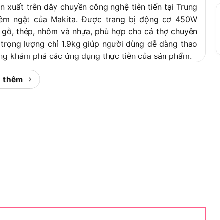
xuất trên dây chuyền công nghệ tiên tiến tại Trung
iêm ngặt của Makita. Được trang bị động cơ 450W
ư gỗ, thép, nhôm và nhựa, phù hợp cho cả thợ chuyên
 trọng lượng chỉ 1.9kg giúp người dùng dễ dàng thao
cùng khám phá các ứng dụng thực tiễn của sản phẩm.
ưa lọng Makita M4302B
 thêm
áy cưa lọng Makita M4302B
kế để đáp ứng nhu cầu cắt vật liệu trong nhiều lĩnh
ản phẩm là trợ thủ đắc lực cho các công việc đòi hỏi
i tiết về công dụng và đối tượng sử dụng:
ật liệu như gỗ (độ dày tối đa 65mm), thép (6mm),