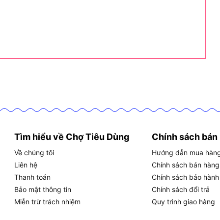
tiết cưa lọng Makita M4302B
02B được đánh giá cao nhờ thiết kế thông minh và
iểm và thông số chi tiết:
hông tải 0-3,100 vòng/phút, đảm bảo cắt nhanh và
Tìm hiểu về Chợ Tiêu Dùng
Chính sách bán
ước 214x75x202mm, dễ thao tác và di chuyển.
Về chúng tôi
Hướng dẫn mua hàn
n đại giúp vận hành êm ái, giảm mệt mỏi khi sử dụng
Liên hệ
Chính sách bán hàng
Thanh toán
Chính sách bảo hành
 điện kép, tăng độ an toàn và thoải mái.
Bảo mật thông tin
Chính sách đổi trả
 với lưỡi cưa Bosch và Makita, hỗ trợ thay lưỡi nhanh
Miễn trừ trách nhiệm
Quy trình giao hàng