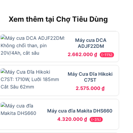
Xem thêm tại Chợ Tiêu Dùng
Máy cưa DCA
ADJF22DM
2.662.000
₫
(-11%)
Máy Cưa Đĩa Hikoki
C7ST
2.575.000
₫
Máy cưa đĩa Makita DHS660
4.320.000
₫
(-3%)