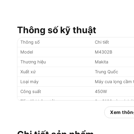
Thông số kỹ thuật
Thông số
Chi tiết
Model
M4302B
Thương hiệu
Makita
Xuất xứ
Trung Quốc
Loại máy
Máy cưa lọng cầm 
Công suất
450W
Tốc độ không tải
0 – 3100 vòng/phú
– Gỗ: 65mm
Xem thông
Khả năng cắt (tại 90 độ)
– Thép: 6mm
Độ xọc lưỡi cưa
18mm