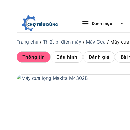
Bỏ
qua
nội
Danh mục
dung
Trang chủ
/
Thiết bị điện máy
/
Máy Cưa
/
Máy cưa
Thông tin
Cấu hình
Đánh giá
Bài 