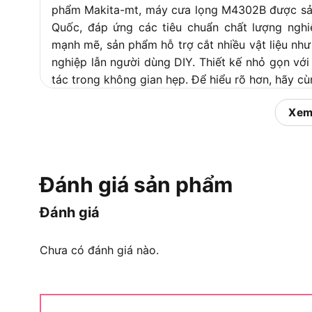
phẩm Makita-mt, máy cưa lọng M4302B được sản 
Quốc, đáp ứng các tiêu chuẩn chất lượng ngh
mạnh mẽ, sản phẩm hỗ trợ cắt nhiều vật liệu nh
nghiệp lẫn người dùng DIY. Thiết kế nhỏ gọn với
tác trong không gian hẹp. Để hiểu rõ hơn, hãy 
Công dụng chính của máy c
Xem
Công dụng chính của m
Đánh giá sản phẩm
Cụ thể, Máy cưa lọng Makita M4302B được thiết 
Đánh giá
vực. Với khả năng cắt chính xác và linh hoạt, s
tính thẩm mỹ và độ bền. Dưới đây là phân tích ch
Chưa có đánh giá nào.
Công dụng chính của sản phẩm
Máy cưa lọng Makita M4302B hỗ trợ cắt các v