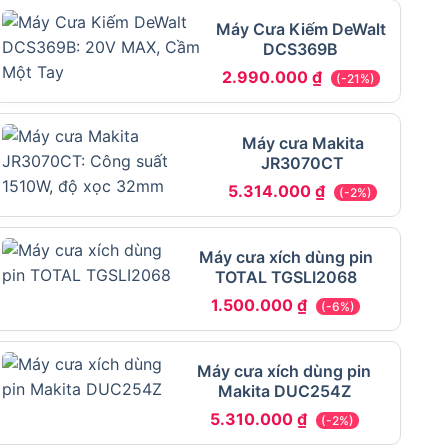
Máy Cưa Kiếm DeWalt
DCS369B
2.990.000
₫
(-21%)
Máy cưa Makita
JR3070CT
5.314.000
₫
(-2%)
Máy cưa xích dùng pin
TOTAL TGSLI2068
1.500.000
₫
(-6%)
Máy cưa xích dùng pin
Makita DUC254Z
5.310.000
₫
(-2%)