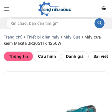
Bỏ
qua
nội
Tìm
dung
kiếm:
Trang chủ
/
Thiết bị điện máy
/
Máy Cưa
/
Máy cưa
kiếm Makita JR3051TK 1250W
Thông tin
Cấu hình
Đánh giá
Bài viết