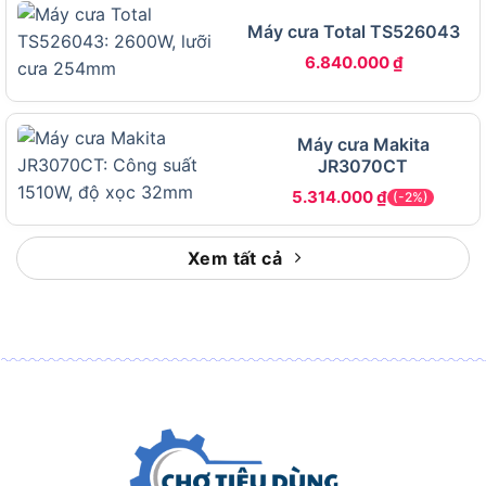
Máy cưa Total TS526043
6.840.000
₫
Máy cưa Makita
JR3070CT
5.314.000
₫
(-2%)
Xem tất cả
Đặc điểm và thông số kỹ thuật của máy cưa Makita
JR3051TK