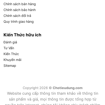
Chính sách bán hàng
Công tắc cò bóp tiện lợi: Đặt ngay tay cầm, hỗ
Chính sách bảo hành
trợ khởi động và dừng máy dễ dàng, tích hợp
Chính sách đổi trả
nút khóa để cắt liên tục.
Quy trình giao hàng
Thông số kỹ thuật chi tiết
Kiến Thức hữu ích
Công suất: 1250W.
Đánh giá
Nhịp cắt: 0-3000 lần/phút.
Tư Vấn
Kiến Thức
Độ xọc: 30mm.
Khuyến mãi
Khả năng cắt: Gỗ 255mm, ống thép 130mm.
Sitemap
Kích thước: 447 x 97 x 176mm.
Trọng lượng: 3.2-3.3kg.
Dây dẫn điện: 2.5m.
Copyright 2026 ©
Chotieudung.com
Website cung cấp thông tin tham khảo về thông tin
Phụ kiện đi kèm: 1 lưỡi cưa gỗ, 2 lưỡi cưa kim
sản phẩm và giá, mọi thông tin được tổng hợp từ
loại.
nguồn trên internet, chúng tôi không chịu trách nhiệm