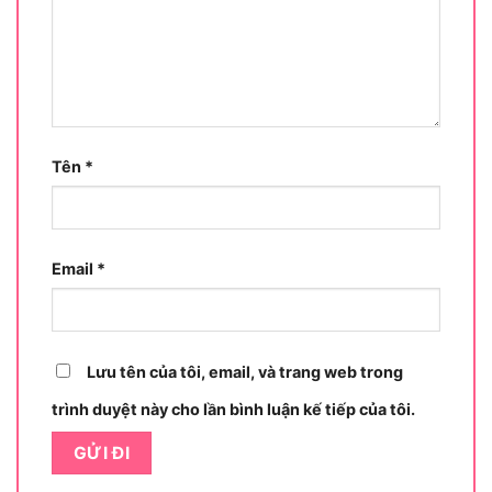
Tên
*
Người dùng Makita JR3051TK là những ai
Email
*
Cụ thể, Máy cưa kiếm Makita JR3051TK được
thiết kế để đáp ứng nhu cầu cắt đa dạng trong
Lưu tên của tôi, email, và trang web trong
nhiều lĩnh vực. Dưới đây là phân tích chi tiết về
công dụng và đối tượng sử dụng:
trình duyệt này cho lần bình luận kế tiếp của tôi.
Công dụng chính của sản phẩm