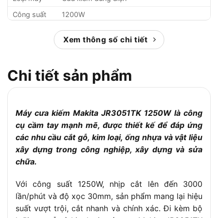
Công suất
1200W
Điện áp
220V / 50Hz
Xem thông số chi tiết
– Gỗ: 255mm
Khả năng
– Ống thép: 130mm
cắt
Chi tiết sản phẩm
Độ xọc
30mm
Nhịp cắt
0 – 3000 lần/phút
Kích thước
Máy cưa kiếm Makita JR3051TK 1250W là công
447 x 97 x 176 mm
(D x R x C)
cụ cầm tay mạnh mẽ, được thiết kế để đáp ứng
các nhu cầu cắt gỗ, kim loại, ống nhựa và vật liệu
Trọng lượng
3.2 – 3.3kg
xây dựng trong công nghiệp, xây dựng và sửa
Độ ồn động
88 dB
chữa.
cơ
Cường độ
99 dB
Với công suất 1250W, nhịp cắt lên đến 3000
âm thanh
lần/phút và độ xọc 30mm, sản phẩm mang lại hiệu
– Cắt gỗ tấm: 19.5 m/s²
suất vượt trội, cắt nhanh và chính xác. Đi kèm bộ
Độ rung
– Cắt cành: 19.5 m/s²