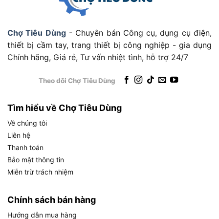
Bên cạnh công dụng, Máy cưa kiếm Makita
JR3051TK được đánh giá cao nhờ thiết kế thông
minh và công nghệ tiên tiến. Cụ thể, dưới đây là
Chợ Tiêu Dùng
- Chuyên bán Công cụ, dụng cụ điện,
các đặc điểm và thông số chi tiết:
thiết bị cầm tay, trang thiết bị công nghiệp - gia dụng
Chính hãng, Giá rẻ, Tư vấn nhiệt tình, hỗ trợ 24/7
Đặc điểm nổi bật
Theo dõi Chợ Tiêu Dùng
Động cơ mạnh mẽ 1250W: Cung cấp nhịp cắt
0-3000 lần/phút, đảm bảo hiệu suất cao trong
điều kiện quá tải.
Tìm hiểu về Chợ Tiêu Dùng
Cơ cấu kẹp lưỡi tối ưu: Hệ thống kẹp mũi
Về chúng tôi
không khóa, cho phép thay lưỡi cưa nhanh
Liên hệ
chóng, tiện lợi ngay cả khi đeo găng tay.
Thanh toán
Bảo mật thông tin
Thiết kế nhỏ gọn: Trọng lượng 3.3kg, kích
Miễn trừ trách nhiệm
thước 447 x 97 x 176mm, dễ cầm nắm và thao
tác trong không gian hẹp.
Chính sách bán hàng
Vỏ nhựa cách điện: Chống biến dạng, cách điện
Hướng dẫn mua hàng
kép, đảm bảo an toàn khi sử dụng.