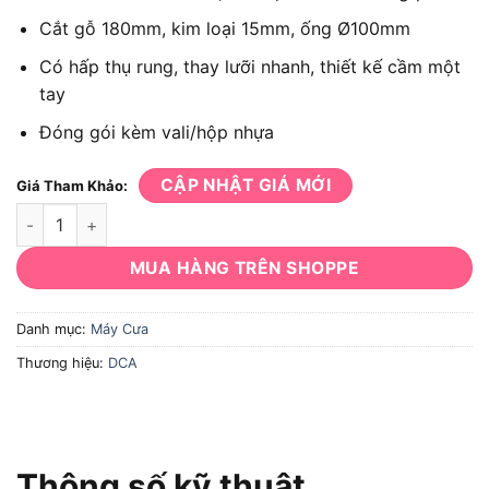
Cắt gỗ 180mm, kim loại 15mm, ống Ø100mm
Có hấp thụ rung, thay lưỡi nhanh, thiết kế cầm một
tay
Đóng gói kèm vali/hộp nhựa
CẬP NHẬT GIÁ MỚI
Giá Tham Khảo:
Máy cưa DCA ADJF22DM số lượng
MUA HÀNG TRÊN SHOPPE
Danh mục:
Máy Cưa
Thương hiệu:
DCA
Thông số kỹ thuật