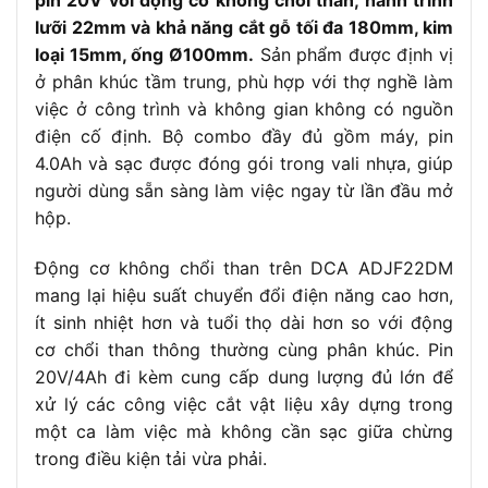
pin 20V với động cơ không chổi than, hành trình
Khả năng cưa gỗ
lưỡi 22mm và khả năng cắt gỗ tối đa 180mm, kim
180mm
tối đa
loại 15mm, ống Ø100mm.
Sản phẩm được định vị
Khả năng cưa
ở phân khúc tầm trung, phù hợp với thợ nghề làm
Ø100mm
ống tối đa
việc ở công trình và không gian không có nguồn
Trọng lượng
điện cố định. Bộ combo đầy đủ gồm máy, pin
2.4kg theo Xsafe và Dụng Cụ Giá Tốt
4.0Ah và sạc được đóng gói trong vali nhựa, giúp
Đóng gói
Hộp/vali nhựa
người dùng sẵn sàng làm việc ngay từ lần đầu mở
Phụ kiện đi kèm
1 pin 20V 4.0Ah, 1 sạc, vali/hộp nhựa
hộp.
Hấp thụ rung nâng cấp, thay lưỡi nhanh,
Tính năng nổi bật
thiết kế cầm một tay
Động cơ không chổi than trên DCA ADJF22DM
mang lại hiệu suất chuyển đổi điện năng cao hơn,
ít sinh nhiệt hơn và tuổi thọ dài hơn so với động
cơ chổi than thông thường cùng phân khúc. Pin
20V/4Ah đi kèm cung cấp dung lượng đủ lớn để
xử lý các công việc cắt vật liệu xây dựng trong
một ca làm việc mà không cần sạc giữa chừng
trong điều kiện tải vừa phải.