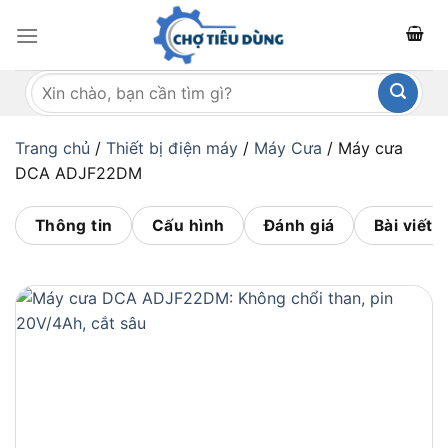
Bỏ
qua
nội
Tìm
dung
kiếm:
Trang chủ
/
Thiết bị điện máy
/
Máy Cưa
/
Máy cưa
DCA ADJF22DM
Thông tin
Cấu hình
Đánh giá
Bài viết