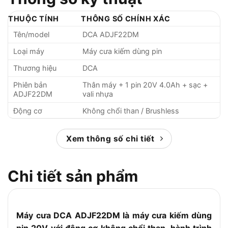
THUỘC TÍNH
THÔNG SỐ CHÍNH XÁC
Tên/model
DCA ADJF22DM
Loại máy
Máy cưa kiếm dùng pin
Thương hiệu
DCA
Phiên bản
Thân máy + 1 pin 20V 4.0Ah + sạc +
ADJF22DM
vali nhựa
Động cơ
Không chổi than / Brushless
Điện áp pin
20V
Xem thông số chi tiết
Dung lượng pin đi
1 pin 4.0Ah
kèm
Độ xọc / hành
Chi tiết sản phẩm
22mm
trình
Tốc độ không tải
0 – 3300 vòng/phút
Khả năng cưa
Máy cưa DCA ADJF22DM là máy cưa kiếm dùng
15mm
kim loại tối đa