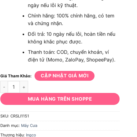
ngày nếu lỗi kỹ thuật.
Chính hãng: 100% chính hãng, có tem
và chứng nhận.
Đổi trả: 10 ngày nếu lỗi, hoàn tiền nếu
không khắc phục được.
Thanh toán: COD, chuyển khoản, ví
điện tử (Momo, ZaloPay, ShopeePay).
CẬP NHẬT GIÁ MỚI
Giá Tham Khảo:
Máy cưa kiếm dùng pin Ingco CRSLI1151 số lượng
MUA HÀNG TRÊN SHOPPE
SKU:
CRSLI1151
Danh mục:
Máy Cưa
Thương hiệu:
Ingco