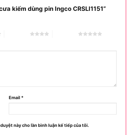
 cưa kiếm dùng pin Ingco CRSLI1151”
4 trên 5 sao
5 trên 5 sao
Email
*
 duyệt này cho lần bình luận kế tiếp của tôi.