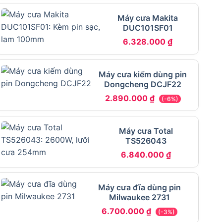
Máy cưa Makita
DUC101SF01
6.328.000
₫
Máy cưa kiếm dùng pin
Dongcheng DCJF22
2.890.000
₫
(-6%)
Máy cưa Total
TS526043
6.840.000
₫
Máy cưa đĩa dùng pin
Milwaukee 2731
6.700.000
₫
(-3%)