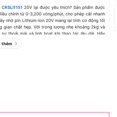
 CRSLI1151
20V lại được yêu thích? Sản phẩm được
điều chỉnh từ 0-3,200 vòng/phút, cho phép cắt nhanh
dây nhờ pin Lithium-Ion 20V mang lại tính cơ động tối
g gian chật hẹp. Với trọng lượng nhẹ khoảng 2kg và
ự thoải mái và linh hoạt khi thao tác lâu dài. Hãy
m.
 thêm
 cưa kiếm Ingco CRSLI1151