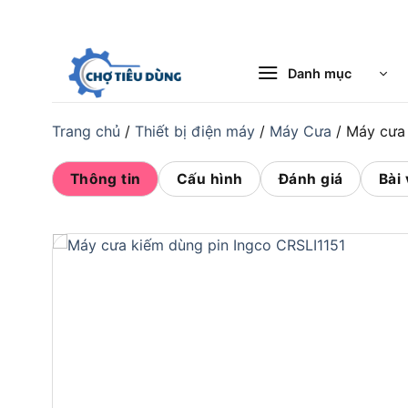
Bỏ
qua
nội
Danh mục
dung
Trang chủ
/
Thiết bị điện máy
/
Máy Cưa
/
Máy cưa 
Thông tin
Cấu hình
Đánh giá
Bài 