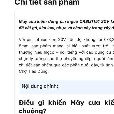
Chi tiết sản phẩm
Cơ chế thay lưỡi
Không cần dụng cụ (Tool-free
Pin đi kèm
Không (thường bán rời)
Máy cưa kiếm dùng pin Ingco CRSLI1151 20V là
Thời gian sạc (tham
Khoảng 1 – 2 giờ (tùy loại sạc)
để cắt gỗ, kim loại, nhựa và cành cây trong xây
khảo)
Trọng lượng (chưa pin)
~2.3 kg
Với pin Lithium-Ion 20V, tốc độ không tải 0-3
8mm, sản phẩm mang lại hiệu suất vượt trội, t
Phụ kiện kèm theo
1 lưỡi cưa gỗ, 1 lưỡi cưa kim lo
thương hiệu Ingco – nổi tiếng với các dụng cụ 
Ứng dụng
Cắt gỗ, kim loại mỏng, nhựa, t
chọn lý tưởng cho thợ chuyên nghiệp, người là
– Thiết kế nhỏ gọn, dễ thao t
chi tiết sản phẩm qua các phần dưới đây, từ tín
Tính năng nổi bật
mềm chống trượt
Chợ Tiêu Dùng.
Nội dung chính:
Điều gì khiến Máy cưa ki
chuộng?