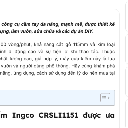
 blade change)
 công cụ cầm tay đa năng, mạnh mẽ, được thiết kế
 dựng, làm vườn, sửa chữa và các dự án DIY.
,200 vòng/phút, khả năng cắt gỗ 115mm và kim loại
ính di động cao và sự tiện lợi khi thao tác. Thuộc
ại (tùy nơi bán)
chất lượng cao, giá hợp lý, máy cưa kiếm này là lựa
háo dỡ vật liệu
m vườn và người dùng phổ thông. Hãy cùng khám phá
ác – Vận hành bằng pin, linh hoạt – Có khóa an toàn và tay cầm
h năng, ứng dụng, cách sử dụng đến lý do nên mua tại
ếm Ingco CRSLI1151 được ưa