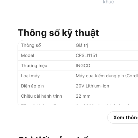
Thông số kỹ thuật
Thông số
Giá trị
Model
CRSLI1151
Thương hiệu
INGCO
Loại máy
Máy cưa kiếm dùng pin (Cordl
Điện áp pin
20V Lithium-ion
Chiều dài hành trình
22 mm
Tốc độ không tải
0 – 2800 vòng/phút (rpm)
Khả năng cắt tối đa
Xem thông
115 mm
(gỗ)
Khả năng cắt tối đa
6 mm
(kim loại)