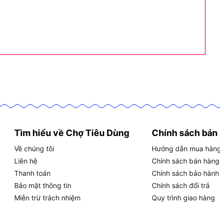
Máy cưa kiếm Ingco CRSLI1151
151 được thiết kế để xử lý nhiều nhiệm vụ cắt trong
công dụng và đối tượng sử dụng:
Tìm hiểu về Chợ Tiêu Dùng
Chính sách bán
Về chúng tôi
Hướng dẫn mua hàn
gỗ (tối đa 115mm), kim loại (tối đa 8mm), nhựa, và
Liên hệ
Chính sách bán hàng
sửa chữa, xây dựng và làm vườn. Ví dụ, bạn có thể
Thanh toán
Chính sách bảo hành
ử lý gỗ trong dự án DIY, cắt ống kim loại trong sửa
Bảo mật thông tin
Chính sách đổi trả
ng. Hệ thống thay lưỡi cưa nhanh và hai lưỡi cưa đi
Miễn trừ trách nhiệm
Quy trình giao hàng
ong khi độ rung thấp giúp thao tác mượt mà.