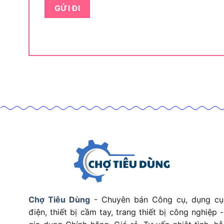
Ứng dụng linh hoạt của 
Cụ thể hơn, Máy cưa kiếm dùng pin Ingco CRSLI1
các lĩnh vực khác nhau. Dưới đây là chi tiết về 
Máy cưa kiếm này dùng để làm gì?
Máy cưa kiếm Ingco CRSLI1151 lý tưởng để cắt 
cành cây, phục vụ các công việc như làm mộc, 
dùng
máy cưa pin
để cắt cành cây trong vườn, x
chữa cơ khí, hoặc tháo dỡ vật liệu trong thi cô
Chợ Tiêu Dùng
- Chuyên bán Công cụ, dụng cụ
kèm (cho gỗ và kim loại) tăng tính linh hoạt, tr
điện, thiết bị cầm tay, trang thiết bị công nghiệp -