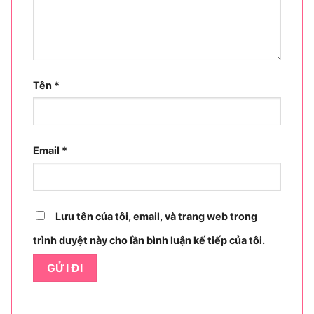
mạnh, độ chính xác và tính linh hoạt. Sản phẩm
phù hợp để cắt, xẻ gỗ và các vật liệu tương tự,
đảm bảo hiệu quả công việc vượt trội trong nhiều
môi trường làm việc khác nhau.
Tên
*
Không chỉ sở hữu thiết kế nhỏ gọn, dễ cầm nắm,
Bosch GKS 190 còn được trang bị các tính năng
thông minh, giúp người dùng thao tác thoải mái
mà không lo mệt mỏi. Dù bạn cần thực hiện các
Email
*
đường cắt thẳng, cắt vát hay gia công gỗ phức
tạp, chiếc máy này đều đáp ứng một cách trơn
tru. Hơn nữa, độ bền và sự ổn định của sản phẩm
giúp nó trở thành trợ thủ đắc lực cho mọi dự án
Lưu tên của tôi, email, và trang web trong
chế tác gỗ. Sau đây, hãy cùng tìm hiểu sâu hơn về
trình duyệt này cho lần bình luận kế tiếp của tôi.
những đặc điểm nổi bật khiến Bosch GKS 190
được ưa chuộng đến vậy.
Những tính năng nổi bật của Bosch GKS 190