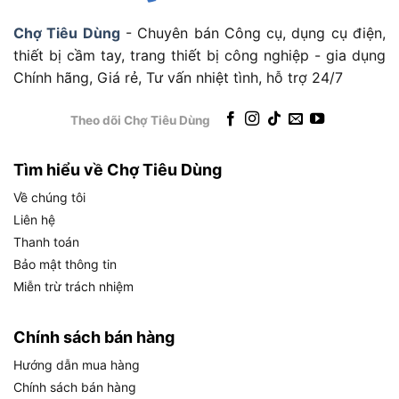
Chợ Tiêu Dùng
- Chuyên bán Công cụ, dụng cụ điện,
Ứng dụng thực tế và đối tượng sử dụng phù
thiết bị cầm tay, trang thiết bị công nghiệp - gia dụng
hợp
Chính hãng, Giá rẻ, Tư vấn nhiệt tình, hỗ trợ 24/7
Theo dõi Chợ Tiêu Dùng
Ứng dụng thực tế và đối tượng sử dụng phù hợp
Tìm hiểu về Chợ Tiêu Dùng
Máy cắt gỗ Bosch GKS 190 1400W là công cụ đa
Về chúng tôi
năng, được thiết kế để đáp ứng nhiều nhu cầu
Liên hệ
khác nhau trong công việc và đời sống. Dưới đây
Thanh toán
là các ứng dụng thực tế nổi bật của sản phẩm:
Bảo mật thông tin
Miễn trừ trách nhiệm
Cắt và xẻ gỗ: Máy cho phép xẻ dọc, xẻ ngang,
hoặc cắt vát gỗ với độ chính xác cao, phù hợp
Chính sách bán hàng
để chế tác nội thất, làm khung nhà, hay gia
Hướng dẫn mua hàng
công ván ép.
Chính sách bán hàng