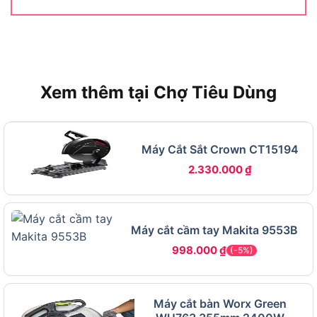
1400W
Xem thêm tại Chợ Tiêu Dùng
Máy Cắt Sắt Crown CT15194
2.330.000
₫
Máy cắt cầm tay Makita 9553B
998.000
₫
(-5%)
Những tính năng nổi bật của Bosch GKS 190 1400W
Máy cắt bàn Worx Green