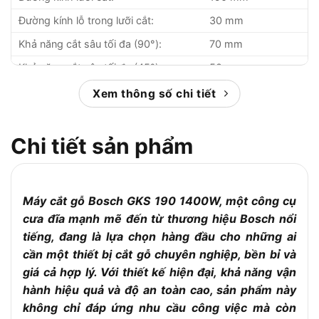
Đường kính lỗ trong lưỡi cắt:
30 mm
Khả năng cắt sâu tối đa (90°):
70 mm
Khả năng cắt sâu tối đa (45°):
50 mm
Tốc độ không tải:
5500 vòng/phút
Xem thông số chi tiết
Trọng lượng:
4.2 kg
Xuất xứ:
Trung Quốc
Chi tiết sản phẩm
Bảo hành:
12 tháng
Máy cắt gỗ Bosch GKS 190 1400W, một công cụ
cưa đĩa mạnh mẽ đến từ thương hiệu Bosch nổi
tiếng, đang là lựa chọn hàng đầu cho những ai
cần một thiết bị cắt gỗ chuyên nghiệp, bền bỉ và
giá cả hợp lý. Với thiết kế hiện đại, khả năng vận
hành hiệu quả và độ an toàn cao, sản phẩm này
không chỉ đáp ứng nhu cầu công việc mà còn