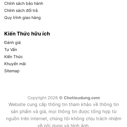
Gia công vật liệu tương tự: Ngoài gỗ, Bosch
Chính sách bảo hành
GKS 190 còn có thể xử lý các vật liệu như MDF,
Chính sách đổi trả
OSB, hoặc gỗ dán, mang lại thành phẩm mịn
Quy trình giao hàng
màng và sắc nét.
Sửa chữa và chế tạo tại nhà: Với cách sử dụng
Kiến Thức hữu ích
đơn giản, sản phẩm lý tưởng cho các dự án DIY
Đánh giá
như làm kệ sách, bàn ghế, hoặc sửa chữa đồ
Tư Vấn
nội thất.
Kiến Thức
Khuyến mãi
Đối tượng sử dụng phù hợp:
Sitemap
Thợ mộc và thợ xây dựng: Những người làm
việc trong ngành công nghiệp chế biến gỗ hoặc
xây dựng sẽ tìm thấy ở Bosch GKS 190 sự hỗ
Copyright 2026 ©
Chotieudung.com
trợ đắc lực nhờ hiệu suất mạnh mẽ và độ bền
Website cung cấp thông tin tham khảo về thông tin
cao.
sản phẩm và giá, mọi thông tin được tổng hợp từ
Người dùng DIY: Các cá nhân yêu thích tự tay
nguồn trên internet, chúng tôi không chịu trách nhiệm
làm đồ nội thất hoặc sửa chữa nhà cửa sẽ đánh
về nội dung và hình ảnh.