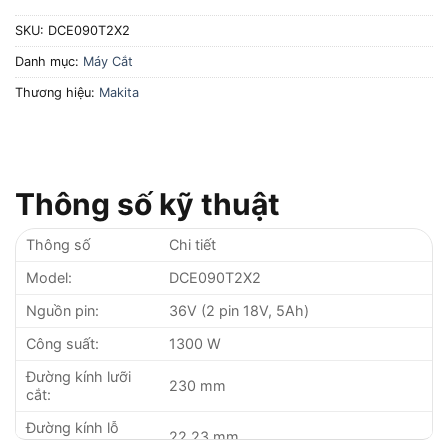
SKU:
DCE090T2X2
Danh mục:
Máy Cắt
Thương hiệu:
Makita
Thông số kỹ thuật
Thông số
Chi tiết
Model:
DCE090T2X2
Nguồn pin:
36V (2 pin 18V, 5Ah)
Công suất:
1300 W
Đường kính lưỡi
230 mm
cắt:
Đường kính lỗ
22.23 mm
trong lưỡi cắt: