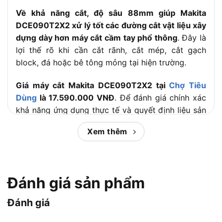
Về khả năng cắt, độ sâu 88mm giúp Makita
DCE090T2X2 xử lý tốt các đường cắt vật liệu xây
dựng dày hơn máy cắt cầm tay phổ thông
. Đây là
lợi thế rõ khi cần cắt rãnh, cắt mép, cắt gạch
block, đá hoặc bê tông mỏng tại hiện trường.
Giá máy cắt Makita DCE090T2X2 tại
Chợ Tiêu
Dùng
là 17.590.000 VNĐ
. Để đánh giá chính xác
khả năng ứng dụng thực tế và quyết định liệu sản
phẩm này có là khoản đầu tư xứng đáng cho công
Xem thêm
việc của bạn hay không, hãy cùng đi sâu vào phân
tích các tình huống sử dụng cụ thể của Makita
DCE090T2X2.
Đánh giá sản phẩm
Nội dung chính:
Đánh giá
Máy cắt Makita DCE090T2X2 phù