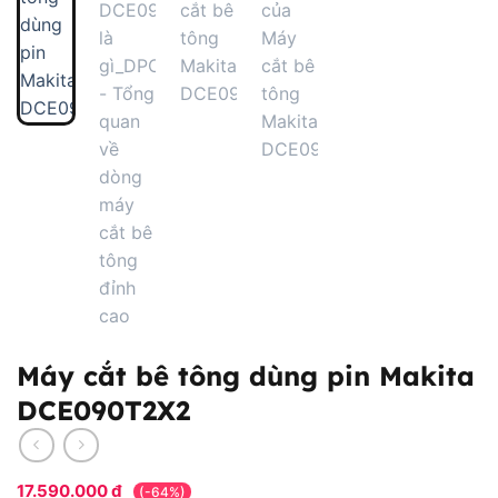
Máy cắt bê tông dùng pin Makita
DCE090T2X2
17.590.000
₫
(-64%)