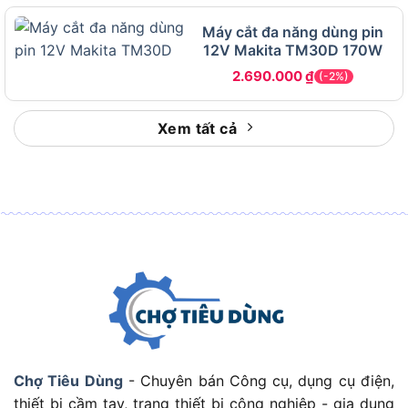
vật liệu tại công trình cải tạo
. Nếu dùng kèm bộ
Máy cắt đa năng dùng pin
cấp nước, máy cũng hỗ trợ giảm bụi khi cắt vật
12V Makita TM30D 170W
liệu xây dựng; Makita Canada ghi máy có bộ cấp
2.690.000
₫
(-2%)
nước để cắt ướt và giảm bụi bay.
Xem tất cả
Tuy vậy,
máy không thay thế hoàn toàn máy cắt
sàn chuyên dụng trong các đường cắt dài, sâu và
liên tục
. Nếu công việc là cắt nền bê tông dày
hàng ngày, máy cắt sàn hoặc máy công suất lớn
vẫn phù hợp hơn.
Khi đã hiểu tình huống sử dụng, phần phiên bản
kèm pin và sạc là yếu tố ảnh hưởng trực tiếp đến
chi phí mua.
Phiên bản DCE090T2X2 có gì đáng chú ý khi
chọn mua?
Chợ Tiêu Dùng
- Chuyên bán Công cụ, dụng cụ điện,
Điểm đáng chú ý của bản DCE090T2X2 là
thiết bị cầm tay, trang thiết bị công nghiệp - gia dụng