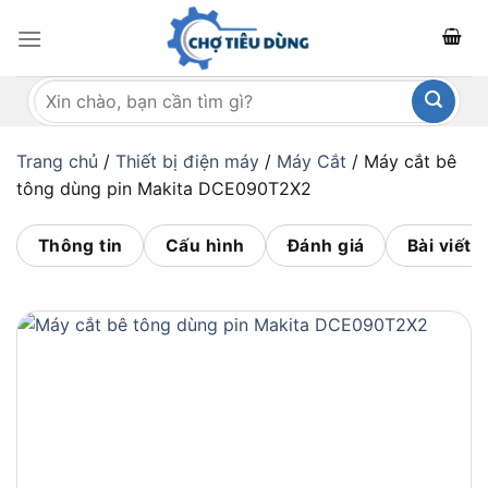
Bỏ
qua
nội
Tìm
dung
kiếm:
Trang chủ
/
Thiết bị điện máy
/
Máy Cắt
/
Máy cắt bê
tông dùng pin Makita DCE090T2X2
Thông tin
Cấu hình
Đánh giá
Bài viết