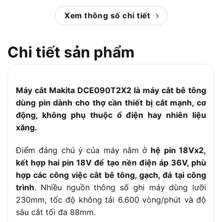
Khả năng cắt sâu
Xem thông số chi tiết
88 mm
tối đa:
Tốc độ không tải:
6600 vòng/phút
Chi tiết sản phẩm
Trọng lượng:
5.6 kg
Lưỡi cắt kim cương 230 mm, cờ lê lục
Phụ kiện đi kèm:
giác, cờ lê, ống nối
Máy cắt Makita DCE090T2X2 là máy cắt bê tông
Xuất xứ:
Nhật Bản
dùng pin dành cho thợ cần thiết bị cắt mạnh, cơ
động, không phụ thuộc ổ điện hay nhiên liệu
Bảo hành:
6 tháng
xăng.
Điểm đáng chú ý của máy nằm ở
hệ pin 18Vx2,
kết hợp hai pin 18V để tạo nền điện áp 36V, phù
hợp các công việc cắt bê tông, gạch, đá tại công
trình
. Nhiều nguồn thông số ghi máy dùng lưỡi
230mm, tốc độ không tải 6.600 vòng/phút và độ
sâu cắt tối đa 88mm.