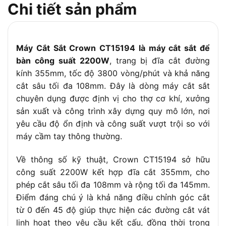
Khả năng cắt rộng tối đa
145mm
Chi tiết sản phẩm
Góc cắt điều chỉnh
0 đến 45 độ
Trọng lượng
18.6kg
Máy Cắt Sắt Crown CT15194 là máy cắt sắt để
bàn công suất 2200W
, trang bị đĩa cắt đường
kính 355mm, tốc độ 3800 vòng/phút và khả năng
cắt sâu tối đa 108mm. Đây là dòng máy cắt sắt
chuyên dụng được định vị cho thợ cơ khí, xưởng
sản xuất và công trình xây dựng quy mô lớn, nơi
yêu cầu độ ổn định và công suất vượt trội so với
máy cầm tay thông thường.
Về thông số kỹ thuật, Crown CT15194 sở hữu
công suất 2200W kết hợp đĩa cắt 355mm, cho
phép cắt sâu tối đa 108mm và rộng tối đa 145mm.
Điểm đáng chú ý là khả năng điều chỉnh góc cắt
từ 0 đến 45 độ giúp thực hiện các đường cắt vát
linh hoạt theo yêu cầu kết cấu, đồng thời trọng