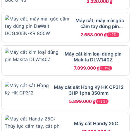
3.220.000
₫
Máy cắt, máy mài góc
cầm tay dùng pin
DeWalt DCG405N-KR
2.658.000
₫
(-2%)
800W
Máy cắt kim loại dùng pin
Makita DLW140Z
7.099.000
₫
(-1%)
Máy cắt sắt Hồng Ký HK CP312
Thương Hiệu Crown Và Định Vị Phân Khúc
3HP 1pha 350mm
Đối Tượng Người Dùng Phù Hợp
5.899.000
₫
(-3%)
Crown CT15194 phù hợp nhất với 3 nhóm đối
tượng người dùng chính sau:
Máy cắt Handy 25C