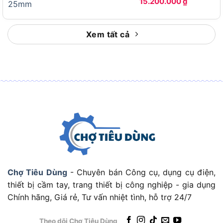
15.200.000
₫
Xem tất cả
Đối Tượng Người Dùng Phù Hợp
Thợ cơ khí và xưởng gia công kim loại:
Những
người cần cắt thép hàng loạt với độ chính xác
cao, tần suất sử dụng lớn trong ngày. Máy để
Chợ Tiêu Dùng
- Chuyên bán Công cụ, dụng cụ điện,
bàn giúp duy trì tư thế làm việc đúng và giảm
thiết bị cầm tay, trang thiết bị công nghiệp - gia dụng
mỏi mệt so với máy cầm tay.
Chính hãng, Giá rẻ, Tư vấn nhiệt tình, hỗ trợ 24/7
Nhà thầu xây dựng và công trình:
Phù hợp cho
các công trình cố định như gia công cốt thép,
Theo dõi Chợ Tiêu Dùng