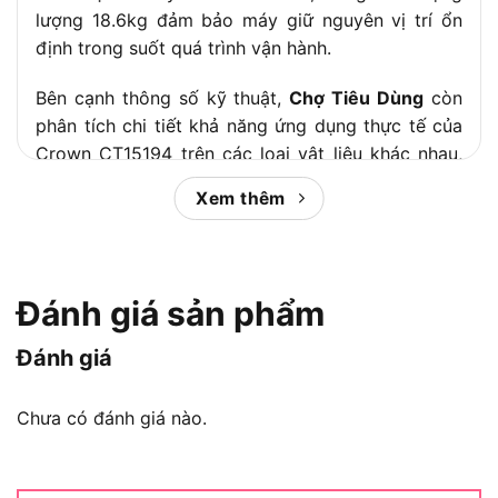
lượng 18.6kg đảm bảo máy giữ nguyên vị trí ổn
định trong suốt quá trình vận hành.
Bên cạnh thông số kỹ thuật,
Chợ Tiêu Dùng
còn
phân tích chi tiết khả năng ứng dụng thực tế của
Crown CT15194 trên các loại vật liệu khác nhau,
đánh giá tổng thể ưu nhược điểm để giúp bạn
Xem thêm
quyết định có nên mua không, cũng như làm rõ sự
khác biệt giữa mô tơ chổi than và không chổi than
để bạn hiểu rõ chi phí vận hành dài hạn.
Đánh giá sản phẩm
Nội dung chính:
Đánh giá
Máy Cắt Sắt Crown CT15194 Là Loại
Chưa có đánh giá nào.
Máy Gì?
Crown CT15194 là máy cắt sắt để bàn
(cut-off
machine) thuộc phân khúc máy công nghiệp hạng