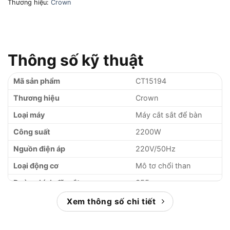
Thương hiệu:
Crown
Thông số kỹ thuật
Mã sản phẩm
CT15194
Thương hiệu
Crown
Loại máy
Máy cắt sắt để bàn
Công suất
2200W
Nguồn điện áp
220V/50Hz
Loại động cơ
Mô tơ chổi than
Đường kính đĩa cắt
355mm
Tốc độ không tải
3800 vòng/phút
Xem thông số chi tiết
Khả năng cắt sâu tối đa
108mm