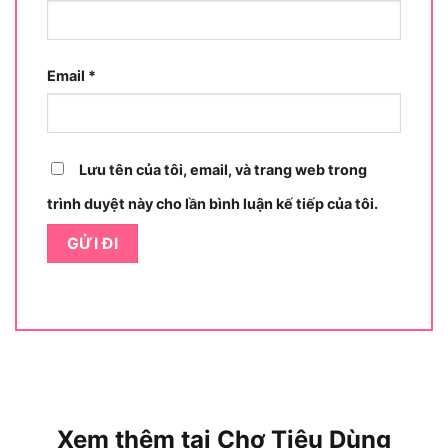
xuống theo chiều thẳng đứng, tạo ra đường cắt
vuông góc chính xác.
Email
*
Vỏ bảo vệ đĩa bằng kim loại che phủ phần lớn đĩa
cắt, chỉ để lộ phần tiếp xúc trực tiếp với phôi,
giảm thiểu nguy cơ văng mảnh kim loại trong quá
trình cắt. Bàn gá vật liệu tích hợp thước đo góc từ
Lưu tên của tôi, email, và trang web trong
0 đến 45 độ, giúp người dùng định vị phôi chính
trình duyệt này cho lần bình luận kế tiếp của tôi.
xác trước mỗi lần cắt.
Xem thêm tại Chợ Tiêu Dùng