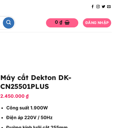
0
₫
ĐĂNG NHẬP
Máy cắt Dekton DK-
CN25501PLUS
2.450.000
₫
Công suất 1.900W
Điện áp 220V / 50Hz
Đường kính lưỡi cắt 255mm