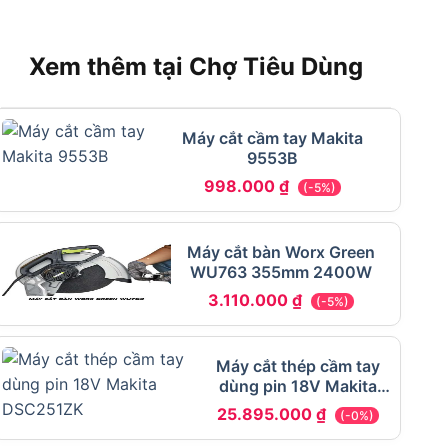
Xem thêm tại Chợ Tiêu Dùng
Máy cắt cầm tay Makita
9553B
998.000
₫
(-5%)
Máy cắt bàn Worx Green
WU763 355mm 2400W
3.110.000
₫
(-5%)
Máy cắt thép cầm tay
dùng pin 18V Makita
DSC251ZK
25.895.000
₫
(-0%)