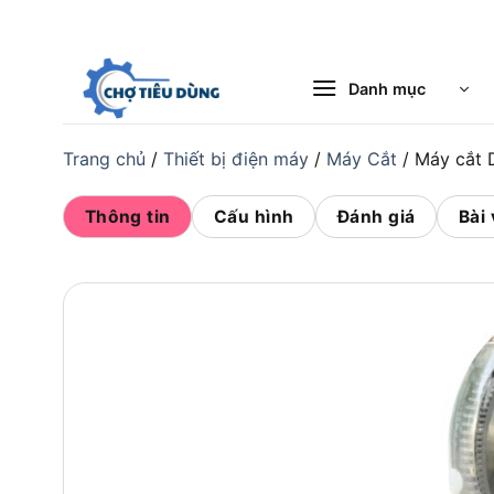
Bỏ
qua
nội
Danh mục
dung
Trang chủ
/
Thiết bị điện máy
/
Máy Cắt
/
Máy cắt
Thông tin
Cấu hình
Đánh giá
Bài 