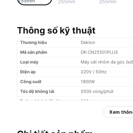
Thông số kỹ thuật
Thương hiệu
Dekton
Mã sản phẩm
DK-CN25501PLUS
Loại máy
Máy cắt nhôm đa góc (lưỡi 
Điện áp
220V / 50Hz
Công suất
1900W
Tốc độ không tải
5500 vòng/phút
Đường kính lưỡi cắt
255mm
Khả năng cắt nghiêng
0° đến 45°
Xem thông
Hệ thống truyền động
Dây Curoa (Belt Drive)
Chiều dài dây nguồn
5m