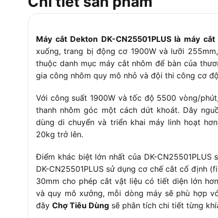
Chi tiết sản phẩm
Trọng lượng máy
Khoảng 12kg đến 14.5kg (
Bảo hành
6 tháng chính hãng
Máy cắt Dekton DK-CN25501PLUS là máy cắt
xuống, trang bị động cơ 1900W và lưỡi 255mm, 
thuộc danh mục máy cắt nhôm để bàn của thươn
gia công nhôm quy mô nhỏ và đội thi công cơ độn
Với công suất 1900W và tốc độ 5500 vòng/phút
thanh nhôm góc một cách dứt khoát. Dây nguồ
dùng di chuyển và triển khai máy linh hoạt h
20kg trở lên.
Điểm khác biệt lớn nhất của DK-CN25501PLUS 
DK-CN25501PLUS sử dụng cơ chế cắt cố định (fix
30mm cho phép cắt vật liệu có tiết diện lớn h
và quy mô xưởng, mỗi dòng máy sẽ phù hợp với
đây
Chợ Tiêu Dùng
sẽ phân tích chi tiết từng kh