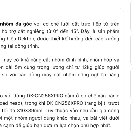
tùy phụ kiện lắp kèm)
 nhôm đa góc
với cơ chế lưỡi cắt trực tiếp từ trên
hỗ trợ cắt nghiêng từ 0° đến 45°. Đây là sản phẩm
g hiệu Dekton, được thiết kế hướng đến các xưởng
g tại công trình.
, máy có khả năng cắt nhôm định hình, nhôm hộp và
n dài 5m cùng trọng lượng chỉ từ 12kg giúp người
ơn so với các dòng máy cắt nhôm công nghiệp nặng
so với dòng DK-CN256XPRO nằm ở cơ chế vận hành:
ed head), trong khi DK-CN256XPRO trang bị ti trượt
ơn tối đa 310x89mm. Tùy thuộc vào nhu cầu gia công
 một nhóm người dùng khác nhau, và bài viết dưới
ía cạnh để giúp bạn đưa ra lựa chọn phù hợp nhất.