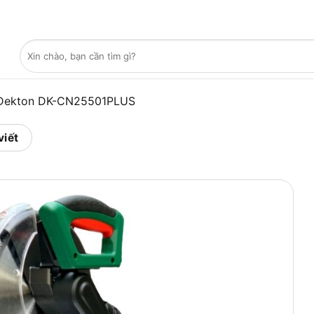
Tìm
kiếm:
 Dekton DK-CN25501PLUS
viết