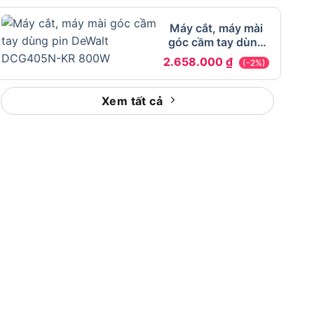
Máy cắt, máy mài
góc cầm tay dùng
pin DeWalt
2.658.000
₫
(-2%)
DCG405N-KR 800W
Xem tất cả