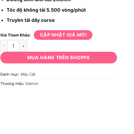
Tốc độ không tải 5.500 vòng/phút
Truyền tải dây curoa
CẬP NHẬT GIÁ MỚI
Giá Tham Khảo:
Máy cắt Dekton DK-CN25501PLUS số lượng
MUA HÀNG TRÊN SHOPPE
Danh mục:
Máy Cắt
Thương hiệu:
Dekton