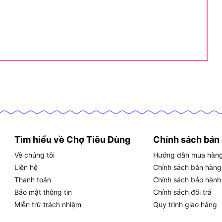
t Dekton DK-CN25501PLUS Gồm
số kỹ thuật chính
gồm công suất 1900W, điện áp
ường kính lưỡi 255mm, góc cắt nghiêng 0° đến 45°,
trọng lượng 12 đến 14.5kg và bảo hành 6 tháng.
g số kỹ thuật chính thức của máy cắt Dekton DK-
n nguồn điện, hiệu suất cắt, cơ học và điều kiện sử
u cầu tra cứu hoặc so sánh với các dòng máy khác:
Tìm hiểu về Chợ Tiêu Dùng
Chính sách bán
Về chúng tôi
Hướng dẫn mua hàn
Liên hệ
Chính sách bán hàng
Thanh toán
Chính sách bảo hành
i cắt trực tiếp từ trên xuống, không có ray trượt)
Bảo mật thông tin
Chính sách đổi trả
Miễn trừ trách nhiệm
Quy trình giao hàng