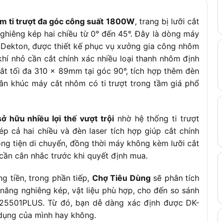
.5kg
 ti trượt đa góc công suất 1800W
, trang bị lưỡi cắt
.8kg
hiêng kép hai chiều từ 0° đến 45°. Đây là dòng máy
ông kèm lưỡi
 Dekton, được thiết kế phục vụ xưởng gia công nhôm
hí nhỏ cần cắt chính xác nhiều loại thanh nhôm định
tháng chính hãng
ắt tối đa 310 x 89mm tại góc 90°, tích hợp thêm đèn
ung Quốc
ân khúc máy cắt nhôm có ti trượt trong tầm giá phổ
hữu nhiều lợi thế vượt trội
nhờ hệ thống ti trượt
p cả hai chiều và đèn laser tích hợp giúp cắt chính
ông tiện di chuyển, đồng thời máy không kèm lưỡi cắt
 cần cân nhắc trước khi quyết định mua.
g tiền, trong phần tiếp,
Chợ Tiêu Dùng
sẽ phân tích
hả năng nghiêng kép, vật liệu phù hợp, cho đến so sánh
N25501PLUS. Từ đó, bạn dễ dàng xác định được DK-
dụng của mình hay không.