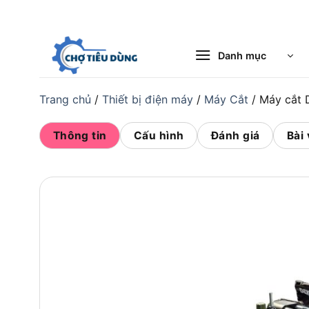
Bỏ
qua
nội
Danh mục
dung
Trang chủ
/
Thiết bị điện máy
/
Máy Cắt
/
Máy cắt
Thông tin
Cấu hình
Đánh giá
Bài 