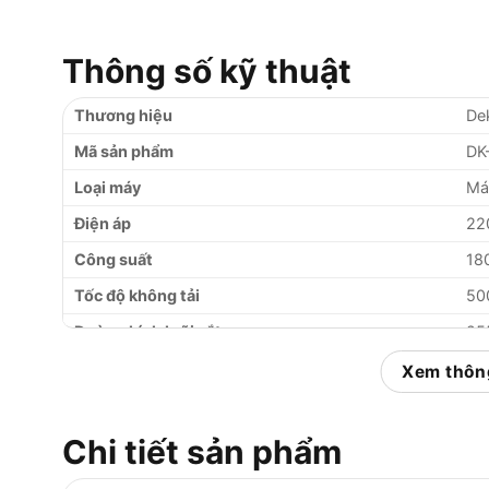
Thông số kỹ thuật
Thương hiệu
De
Mã sản phẩm
DK
Loại máy
Máy
Điện áp
22
Công suất
18
Tốc độ không tải
50
Đường kính lưỡi cắt
2
Đường kính ti trượt
3
Xem thông
Khả năng cắt tối đa (90°)
31
Khả năng cắt nghiêng
0° 
Chi tiết sản phẩm
Có đèn Laser
Có