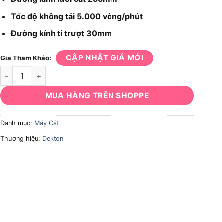
Tốc độ không tải 5.000 vòng/phút
Đường kính ti trượt 30mm
CẬP NHẬT GIÁ MỚI
Giá Tham Khảo:
Máy cắt Dekton DK-CN256XPRO số lượng
MUA HÀNG TRÊN SHOPPE
Danh mục:
Máy Cắt
Thương hiệu:
Dekton