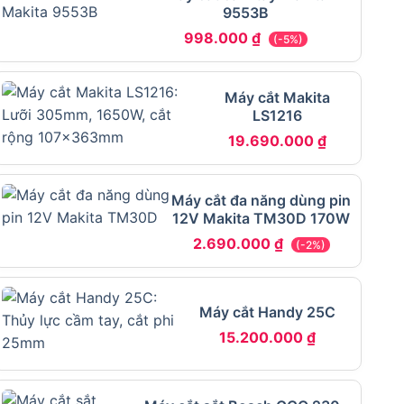
9553B
998.000
₫
(-5%)
Máy cắt Makita
LS1216
19.690.000
₫
Máy cắt đa năng dùng pin
12V Makita TM30D 170W
2.690.000
₫
(-2%)
Máy cắt Handy 25C
15.200.000
₫