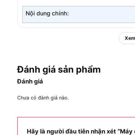
Nội dung chính:
Máy cắt Dekton DK-CN256XP
Xem
Dekton DK-CN256XPRO là máy cắt nhôm ti tr
thương hiệu Dekton, được sản xuất tại Trung Q
Điểm phân biệt cốt lõi của dòng máy này so vớ
Đánh giá sản phẩm
miter saw, tức đầu cắt có thể di chuyển dọc theo
rộng đáng kể hành trình và chiều rộng vật liệu có
Đánh giá
Để hiểu rõ hơn về loại máy này, dưới đây là tổn
Chưa có đánh giá nào.
Về phân loại máy:
DK-CN256XPRO thuộc nhóm 
saw), khác hoàn toàn với máy cắt nhôm th
CN25501PLUS. Sự khác biệt này quyết định trự
thể xử lý được.
Hãy là người đầu tiên nhận xét “M