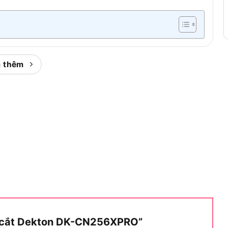
RO là gì?
 thêm
ượt đa góc
thuộc dòng sản phẩm công nghiệp của
uốc và phân phối rộng rãi tại thị trường Việt Nam.
i các máy cắt nhôm thông thường là cơ chế sliding
 thanh trượt thay vì chỉ cắt tại chỗ cố định, giúp mở
 thể cắt được.
g quan về cấu tạo và đối tượng sử dụng phù hợp nhất:
máy cắt nhôm để bàn có ray trượt (sliding miter
ẳng thông thường không có ti trượt như dòng DK-
c tiếp đến chiều rộng tối đa của vật liệu mà máy có
áy cắt Dekton DK-CN256XPRO”