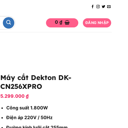
0
₫
ĐĂNG NHẬP
Máy cắt Dekton DK-
CN256XPRO
5.299.000
₫
Công suất 1.800W
Điện áp 220V / 50Hz
Đường kính lưỡi cắt 255mm