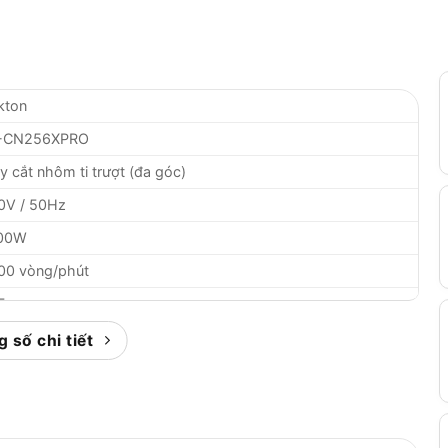
kton
-CN256XPRO
 cắt nhôm ti trượt (đa góc)
0V / 50Hz
00W
00 vòng/phút
55mm
0mm
 số chi tiết
0 x 89mm
đến 45° (hai chiều Trái và Phải)