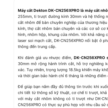
Trọng lượng máy
18
Máy cắt Dekton DK-CN256XPRO là máy cắt nhôm
Trọng lượng nguyên hộp
22
255mm, ti trượt đường kính 30mm và hệ thống ng
Lưỡi cắt kèm theo
Kh
cắt nhôm để bàn chuyên nghiệp của thương hiệu
kính, thợ cắt nhôm bán chuyên và các cơ sở cơ k
Bảo hành
6 
hình, nhôm hộp, khung cửa nhôm. Với khả năng c
Xuất xứ
Tr
laser soi mạch cắt, DK-CN256XPRO nổi bật ở ph
thông đến trung cấp.
Khi đánh giá ưu nhược điểm,
DK-CN256XPRO sở 
30mm mở rộng hành trình cắt, hỗ trợ nghiêng ké
xác. Tuy nhiên, trọng lượng 18.5kg khiến máy kh
và thời gian bảo hành chỉ 6 tháng là những điểm
Để giúp bạn nắm đầy đủ thông tin trước khi xuốn
chi tiết từ thông số kỹ thuật, cơ chế ti trượt, k
với máy cắt nhôm không có ti trượt như DK-C
CN256XPRO có thực sự phù hợp với nhu cầu sử 