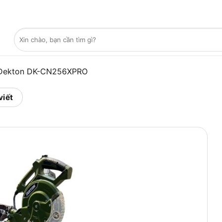
Tìm
kiếm:
 Dekton DK-CN256XPRO
viết