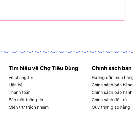
 cắt Dekton DK-CN256XPRO là
ưỡi cắt 255mm, tốc độ 5000 vòng/phút, ti trượt
óc 90°
, đây là bộ thông số phản ánh đầy đủ năng lực
. Bảng dưới đây tổng hợp toàn bộ thông số kỹ thuật
và đánh giá:
ủ các thông số quan trọng của Dekton DK-CN256XPRO,
Tìm hiểu về Chợ Tiêu Dùng
Chính sách bán
ng cắt:
Về chúng tôi
Hướng dẫn mua hàn
Liên hệ
Chính sách bán hàng
TRỊ
Thanh toán
Chính sách bảo hành
on
Bảo mật thông tin
Chính sách đổi trả
Miễn trừ trách nhiệm
Quy trình giao hàng
CN256XPRO
ắt nhôm ti trượt (đa góc)
 / 50Hz