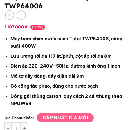
TWP64006
1.107.000
₫
(-10%)
Máy bơm chìm nước sạch Total TWP64006, công
suất 400W
Lưu lượng tối đa 117 lít/phút, cột áp tối đa 8m
Điện áp 220–240V~50Hz, đường kính ống 1 inch
Mô tơ dây đồng, dây điện dài 9m
Có công tắc phao, dùng cho nước sạch
Đóng gói thùng carton, quy cách 2 cái/thùng theo
NPOWER
CẬP NHẬT GIÁ MỚI
Giá Tham Khảo:
Máy Bơm Chìm Nước Sạch Total TWP64006 số lượng