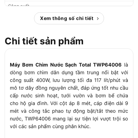
Công suất
400W / 0.5HP
định mức
Xem thông số chi tiết
Lưu lượng
117 lít/phút
tối đa
Cột áp tối
Chi tiết sản phẩm
8m
đa
Đường
1 inch
kính ống
Máy Bơm Chìm Nước Sạch Total TWP64006
là
Loại mô
Mô tơ dây đồng
dòng bơm chìm dân dụng tầm trung nổi bật với
tơ
công suất 400W, lưu lượng tối đa 117 lít/phút và
Chiều dài
mô tơ dây đồng nguyên chất, đáp ứng tốt nhu cầu
9m
dây điện
cấp nước sinh hoạt, tưới vườn và bơm bể chứa
Công tắc
cho hộ gia đình. Với cột áp 8 mét, cáp điện dài 9
Có
phao
mét và công tắc phao tự động bật/tắt theo mức
Phạm vi
nước, TWP64006 mang lại sự tiện lợi vượt trội so
Dùng cho nước sạch
ứng dụng
với các sản phẩm cùng phân khúc.
Đóng gói
Thùng carton