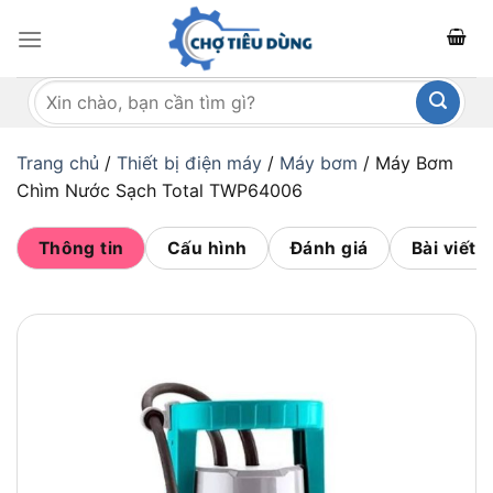
Bỏ
qua
nội
Tìm
dung
kiếm:
Trang chủ
/
Thiết bị điện máy
/
Máy bơm
/
Máy Bơm
Chìm Nước Sạch Total TWP64006
Thông tin
Cấu hình
Đánh giá
Bài viết