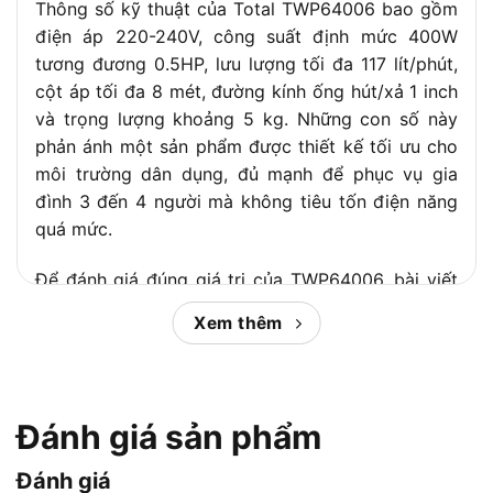
Thông số kỹ thuật của Total TWP64006 bao gồm
Quy cách
2 cái/thùng theo NPOWER
thùng
điện áp 220-240V, công suất định mức 400W
tương đương 0.5HP, lưu lượng tối đa 117 lít/phút,
Trung Quốc theo Kết Nối Tiêu Dùng; chưa thấy
cột áp tối đa 8 mét, đường kính ống hút/xả 1 inch
Xuất xứ
TOTAL chính thức công bố trực tiếp trên trang
TWP64006
và trọng lượng khoảng 5 kg. Những con số này
phản ánh một sản phẩm được thiết kế tối ưu cho
6 tháng theo Kết Nối Tiêu Dùng và Xây Dựng
Bảo hành
Store
môi trường dân dụng, đủ mạnh để phục vụ gia
đình 3 đến 4 người mà không tiêu tốn điện năng
quá mức.
Để đánh giá đúng giá trị của TWP64006, bài viết
dưới đây sẽ phân tích toàn diện từ định nghĩa sản
Xem thêm
phẩm, thông số kỹ thuật thực tế, tính năng nổi
bật, ứng dụng phù hợp, đến so sánh với các đối
thủ cùng phân khúc. Qua đó, bạn có thể nhanh
chóng xác định liệu đây có phải lựa chọn phù hợp
Đánh giá sản phẩm
cho nhu cầu cụ thể của mình hay không.
Đánh giá