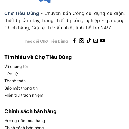
nhu cầu sinh hoạt, thể hiện hiệu suất rất tốt cho
phân khúc giá.
Chợ Tiêu Dùng
- Chuyên bán Công cụ, dụng cụ điện,
thiết bị cầm tay, trang thiết bị công nghiệp - gia dụng
Về
cột áp 8 mét
: Đây là chiều cao tối đa mà máy
Chính hãng, Giá rẻ, Tư vấn nhiệt tình, hỗ trợ 24/7
có thể đẩy nước lên theo chiều thẳng đứng. Trong
thực tế, cột áp có hiệu lực giảm dần khi tăng
Theo dõi Chợ Tiêu Dùng
chiều cao, do đó lưu lượng thực tế ở độ cao 5 đến
6 mét sẽ thấp hơn mức tối đa. Sản phẩm phù hợp
Tìm hiểu về Chợ Tiêu Dùng
nhất cho nhà 1 đến 2 tầng.
Về chúng tôi
Về
công suất 400W
: Nếu máy vận hành 2 giờ mỗi
Liên hệ
ngày, chi phí điện tương đương khoảng 0.8 kWh,
Thanh toán
tức chỉ khoảng 1.400 đến 1.700 đồng mỗi ngày
Bảo mật thông tin
theo đơn giá điện sinh hoạt hiện hành, rất tiết
Miễn trừ trách nhiệm
kiệm.
Chính sách bán hàng
Máy Bơm Total TWP64006 Có Những
Tính Năng Nổi Bật Nào?
Hướng dẫn mua hàng
Chính sách bán hàng