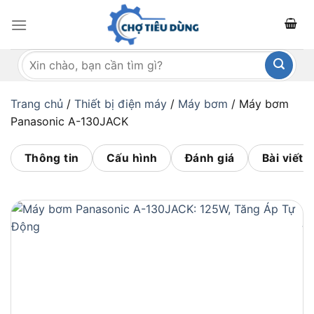
Bỏ
qua
nội
Tìm
dung
kiếm:
Trang chủ
/
Thiết bị điện máy
/
Máy bơm
/
Máy bơm
Panasonic A-130JACK
Thông tin
Cấu hình
Đánh giá
Bài viết