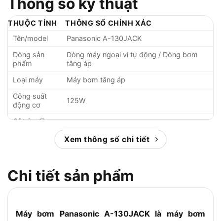
Thông số kỹ thuật
THUỘC TÍNH
THÔNG SỐ CHÍNH XÁC
Tên/model
Panasonic A-130JACK
Dòng sản
Dòng máy ngoại vi tự động / Dòng bơm
phẩm
tăng áp
Loại máy
Máy bơm tăng áp
Công suất
125W
động cơ
Cột áp đầu
9m
hút tối đa
Xem thông số chi tiết
Tổng chiều
cao hút, đẩy
27m
tối đa
Chi tiết sản phẩm
Công
suất/lưu
30 lít/phút
lượng tối đa
Máy bơm Panasonic A-130JACK là máy bơm
Phạm vi