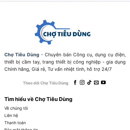
IPX4 được in rõ trên thân máy và vỏ hộp sản
phẩm, chứng nhận khả năng chống nước bắn từ
mọi hướng. Thứ ba, đường kính cổng kết nối ống
hút và ống đẩy đều là 25mm (1 inch), phù hợp với
hệ thống đường ống tiêu chuẩn trong các công
trình dân dụng tại Việt Nam.
Chợ Tiêu Dùng
- Chuyên bán Công cụ, dụng cụ điện,
thiết bị cầm tay, trang thiết bị công nghiệp - gia dụng
Điểm Nhận Dạng Nhanh Của Panasonic A-130JACK
Chính hãng, Giá rẻ, Tư vấn nhiệt tình, hỗ trợ 24/7
Thông Số Kỹ Thuật Máy Bơm
Panasonic A-130JACK Gồm Những
Theo dõi Chợ Tiêu Dùng
Gì?
Tìm hiểu về Chợ Tiêu Dùng
Thông số kỹ thuật máy bơm Panasonic A-
Về chúng tôi
130JACK gồm các nhóm thông số chính:
công
Liên hệ
suất và điện năng, hiệu suất bơm nước, kết nối
Thanh toán
đường ống và kích thước tổng thể. Đây là các
Bảo mật thông tin