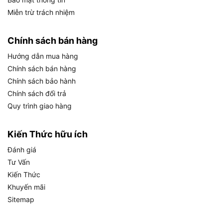
thông số quan trọng giúp người dùng đánh giá
Miễn trừ trách nhiệm
khả năng thực tế của máy trước khi quyết định lắp
đặt cho hệ thống nước tại gia.
Chính sách bán hàng
Cụ thể, bảng dưới đây tổng hợp toàn bộ thông số
Hướng dẫn mua hàng
kỹ thuật chính thức của Panasonic A-130JACK,
Chính sách bán hàng
bao gồm thông tin về hiệu suất, kết nối và các
Chính sách bảo hành
thông số vận hành quan trọng:
Chính sách đổi trả
Quy trình giao hàng
THÔNG SỐ KỸ
GIÁ TRỊ
THUẬT
Hãng sản xuất
Panasonic
Kiến Thức hữu ích
Mã sản phẩm
A-130JACK
Đánh giá
Tư Vấn
Máy bơm nước tăng áp tự động
Loại máy
Kiến Thức
(có nắp che bảo vệ ngoài trời)
Khuyến mãi
Công suất
125W
Sitemap
Nguồn điện áp
220V, 50Hz