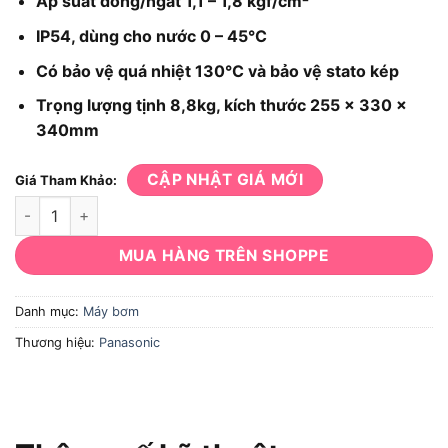
Áp suất đóng/ngắt 1,1 – 1,8 kgf/cm²
IP54, dùng cho nước 0 – 45°C
Có bảo vệ quá nhiệt 130°C và bảo vệ stato kép
Trọng lượng tịnh 8,8kg, kích thước 255 x 330 x
340mm
CẬP NHẬT GIÁ MỚI
Giá Tham Khảo:
Máy bơm Panasonic A-130JACK số lượng
MUA HÀNG TRÊN SHOPPE
Danh mục:
Máy bơm
Thương hiệu:
Panasonic