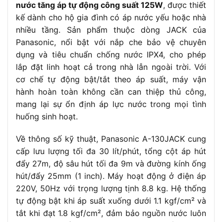
chuyển áp
1,1 – 1,8 kgf/cm²
nước tăng áp tự động công suất 125W
, được thiết
suất
kế dành cho hộ gia đình có áp nước yếu hoặc nhà
Ống hút/ống
nhiều tầng. Sản phẩm thuộc dòng JACK của
25mm / 1 inch
xả
Panasonic, nổi bật với nắp che bảo vệ chuyên
Kích thước
dụng và tiêu chuẩn chống nước IPX4, cho phép
255 x 330 x 340mm
DxRxC
lắp đặt linh hoạt cả trong nhà lẫn ngoài trời. Với
Trọng lượng
cơ chế tự động bật/tắt theo áp suất, máy vận
tịnh/tổng
8,8 / 9,7kg
hành hoàn toàn không cần can thiệp thủ công,
trọng lượng
mang lại sự ổn định áp lực nước trong mọi tình
Lớp cách
huống sinh hoạt.
Loại E
điện động cơ
Cấp chống
Về thông số kỹ thuật, Panasonic A-130JACK cung
IP54
bám nước
cấp lưu lượng tối đa 30 lít/phút, tổng cột áp hút
Nhiệt độ
đẩy 27m, độ sâu hút tối đa 9m và đường kính ống
0 – 45°C
chất lỏng
hút/đẩy 25mm (1 inch). Máy hoạt động ở điện áp
220V, 50Hz với trọng lượng tịnh 8.8 kg. Hệ thống
Tính năng
Kiểm soát/cải thiện áp lực nước tự động
tăng áp
tự động bật khi áp suất xuống dưới 1.1 kgf/cm² và
tắt khi đạt 1.8 kgf/cm², đảm bảo nguồn nước luôn
Hoạt động lên tới 8.000 giờ không ngừng
Độ bền rotor