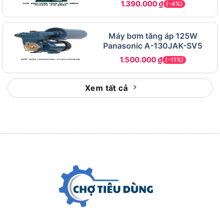
1.390.000
₫
(-4%)
Tổng cột áp
40 m
Cột áp hút tối đa
8 m
Máy bơm tăng áp 125W
Thời gian tự mồi
80 giây tại cột hút 5m
Panasonic A-130JAK-SV5
Đường kính ống hút/xả
40 mm (1,6 inch)
1.500.000
₫
(-11%)
Kiểu đánh lửa
Transistor từ tính (IC)
Xem tất cả
Góc đánh lửa
23° ± 2° BTDC
BPR6ES (NGK) hoặc W20EPR-
Kiểu bugi
U (DENSO)
Kiểu bôi trơn
Tát nhớt cưỡng bức
Dung tích nhớt
0,56 lít
SAE 10W-30 API cấp SJ hoặc
Loại nhớt khuyến cáo
cao hơn
Dung tích bình nhiên
2,0 lít
liệu
Thời gian hoạt động
1,4 giờ (tại tải liên tục)