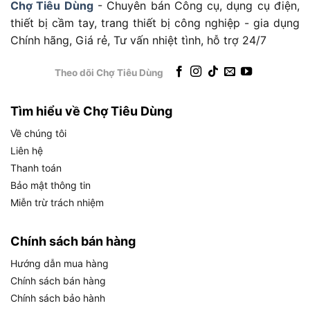
liên tục
Chợ Tiêu Dùng
- Chuyên bán Công cụ, dụng cụ điện,
thiết bị cầm tay, trang thiết bị công nghiệp - gia dụng
Kiểu khởi động
Bằng tay (giật nổ)
Chính hãng, Giá rẻ, Tư vấn nhiệt tình, hỗ trợ 24/7
Kích thước (DxRxC)
415 x 360 x 415 mm
Trọng lượng khô
22 kg
Theo dõi Chợ Tiêu Dùng
Trong số các thông số trên, ba chỉ số quan trọng
Tìm hiểu về Chợ Tiêu Dùng
nhất cần phân tích kỹ là lưu lượng tối đa 370
Về chúng tôi
lít/phút, tổng cột áp 40m và cột áp hút tối đa 8m.
Liên hệ
Lưu lượng 370 lít/phút tương đương 22.200 lít/giờ
Thanh toán
hay khoảng 22,2 mét khối/giờ, đây là mức năng
Bảo mật thông tin
suất phù hợp để tưới tiêu cho diện tích ruộng từ
Miễn trừ trách nhiệm
0,5 đến 1 hecta trong một lần bơm. Cột áp 40m
có nghĩa là máy có thể đẩy nước lên độ cao 40m
hoặc bơm nước theo chiều ngang tương đương
Chính sách bán hàng
khoảng 400m tùy điều kiện đường ống. Cột áp
Hướng dẫn mua hàng
hút 8m cho phép máy đặt cách mặt nước tối đa
Chính sách bán hàng
8m theo chiều thẳng đứng.
Chính sách bảo hành