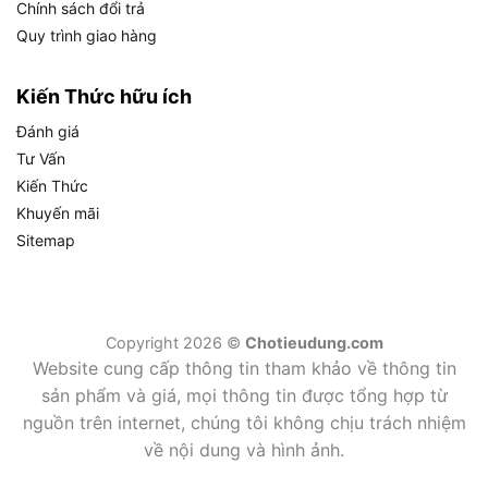
Chính sách đổi trả
Động cơ GX120T3 trên WH15XT2-A có thông số
Quy trình giao hàng
như thế nào?
Động cơ GX120T3 trên WH15XT2-A là động cơ 4
Kiến Thức hữu ích
thì, 1 xi lanh
, dung tích 122cc, xupap treo, xi lanh
Đánh giá
nghiêng 25°, được Honda thiết kế riêng cho các
Tư Vấn
ứng dụng thiết bị ngoại nghiệp đòi hỏi độ bền cao
Kiến Thức
trong môi trường khắc nghiệt. Đây là một trong
Khuyến mãi
những dòng động cơ xăng được ứng dụng rộng
Sitemap
rãi nhất trong phân khúc thiết bị ngoài trời của
Honda trên toàn cầu.
Copyright 2026 ©
Chotieudung.com
Website cung cấp thông tin tham khảo về thông tin
sản phẩm và giá, mọi thông tin được tổng hợp từ
nguồn trên internet, chúng tôi không chịu trách nhiệm
về nội dung và hình ảnh.