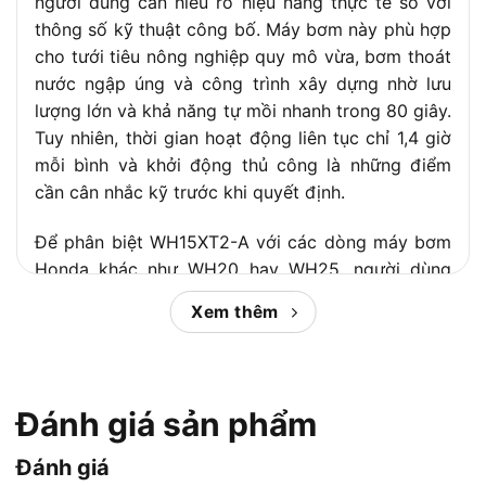
người dùng cần hiểu rõ hiệu năng thực tế so với
Kiểu khởi động
Bằng tay
thông số kỹ thuật công bố. Máy bơm này phù hợp
Kích thước DxRxC
415 x 360 x 415mm
cho tưới tiêu nông nghiệp quy mô vừa, bơm thoát
Thời gian hoạt động
nước ngập úng và công trình xây dựng nhờ lưu
1.4 giờ
liên tục tại tải liên tục
lượng lớn và khả năng tự mồi nhanh trong 80 giây.
Trọng lượng khô
22kg
Tuy nhiên, thời gian hoạt động liên tục chỉ 1,4 giờ
mỗi bình và khởi động thủ công là những điểm
SAE 10W-30 API cấp SJ hoặc cao
Loại nhớt khuyến cáo
hơn
cần cân nhắc kỹ trước khi quyết định.
Đường kính ống hút
40mm / 1.6 inch
xả
Để phân biệt WH15XT2-A với các dòng máy bơm
Honda khác như WH20 hay WH25, người dùng
Tổng cột áp
40m
cần nắm rõ đường kính ống hút/xả 40mm và trọng
Cột áp hút tối đa
8m
Xem thêm
lượng khô chỉ 22kg, vốn là lợi thế di chuyển nổi
Thời gian tự mồi
80 giây / 5m
bật của model này. Bài viết dưới đây tổng hợp
toàn bộ thông số kỹ thuật, ưu nhược điểm và
Một vài thông số kỹ thuật có thể
Ghi chú từ Honda
thay đổi mà không báo trước
hướng dẫn lựa chọn theo nhu cầu cụ thể, giúp bạn
Đánh giá sản phẩm
đưa ra quyết định chính xác nhất.
Đánh giá