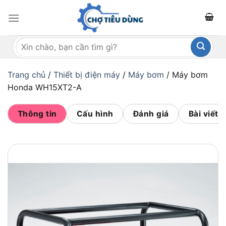
Bỏ
qua
nội
Tìm
dung
kiếm:
Trang chủ
/
Thiết bị điện máy
/
Máy bơm
/
Máy bơm
Honda WH15XT2-A
Thông tin
Cấu hình
Đánh giá
Bài viết