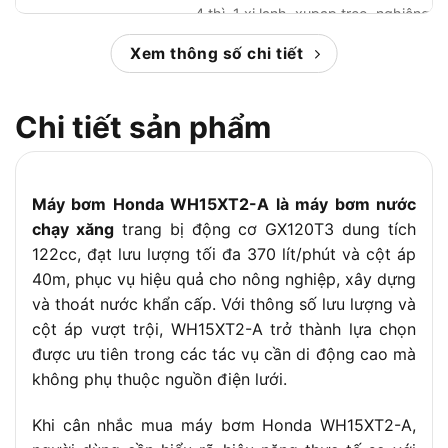
4 thì, 1 xi lanh, xupap treo, nghiêng
Kiểu máy
25°
Xem thông số chi tiết
Lưu lượng tối đa
370 lít/phút
Dung tích xi lanh
122cc
Chi tiết sản phẩm
Đường kính x hành
60.0 x 43.5mm
trình piston
Tỉ số nén
8.3
Máy bơm Honda WH15XT2-A là máy bơm nước
Kiểu đánh lửa
Transito từ tính IC
chạy xăng
trang bị động cơ GX120T3 dung tích
Góc đánh lửa
23° ± 2° BTDC
122cc, đạt lưu lượng tối đa 370 lít/phút và cột áp
40m, phục vụ hiệu quả cho nông nghiệp, xây dựng
BPR6ES, NGK / W20EPR-U,
Kiểu bugi
DENSO
và thoát nước khẩn cấp. Với thông số lưu lượng và
cột áp vượt trội, WH15XT2-A trở thành lựa chọn
Kiểu bôi trơn
Tát nhớt cưỡng bức
được ưu tiên trong các tác vụ cần di động cao mà
Dung tích nhớt
0.56 lít
không phụ thuộc nguồn điện lưới.
Dung tích bình nhiên
2.0 lít
liệu
Khi cân nhắc mua máy bơm Honda WH15XT2-A,