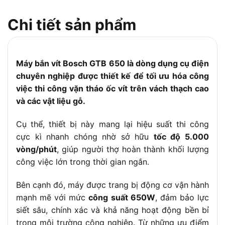
Trọng lượng
1.4 kg
Chi tiết sản phẩm
Điện áp
220-240V, 50/60Hz
Phụ kiện đi
Hộp đựng nhựa, bộ mũi vít (PH2, PZ2),
kèm
hướng dẫn sử dụng
Máy bắn vít Bosch GTB 650 là dòng dụng cụ điện
Chiều dài dây
chuyên nghiệp được thiết kế để tối ưu hóa công
2.5m
nguồn
việc thi công vặn tháo ốc vít trên vách thạch cao
và các vật liệu gỗ.
Cụ thể, thiết bị này mang lại hiệu suất thi công
cực kì nhanh chóng nhờ sở hữu
tốc độ 5.000
vòng/phút
, giúp người thợ hoàn thành khối lượng
công việc lớn trong thời gian ngắn.
Bên cạnh đó, máy được trang bị động cơ vận hành
mạnh mẽ với mức
công suất 650W
, đảm bảo lực
siết sâu, chính xác và khả năng hoạt động bền bỉ
trong môi trường công nghiệp. Từ những ưu điểm