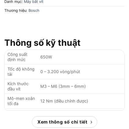
Danh mục:
Máy bắt vít
Thương hiệu:
Bosch
Thông số kỹ thuật
Công suất
650W
định mức
Tốc độ không
0 – 3.200 vòng/phút
tải
Kích thước
M3 – M6 (3mm – 6mm)
đầu vít
Mô-men xoắn
12 Nm (điều chỉnh được)
tối đa
Chế độ đảo
Có (vặn vít vào/ra)
chiều
Xem thông số chi tiết
Đầu cặp
1/4 inch (6.35mm), lục giác, tự khóa