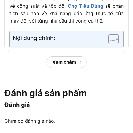
về công suất và tốc độ,
Chợ Tiêu Dùng
sẽ phân
tích sâu hơn về khả năng đáp ứng thực tế của
máy đối với từng nhu cầu thi công cụ thể.
Nội dung chính:
Máy bắn vít Bosch GTB 650 phù hợp
Xem thêm
nhu cầu thi công nào?
Đánh giá sản phẩm
Bosch GTB 650 sở hữu khả năng bắn vít nhanh, kiểm
soát độ sâu tốt
Đánh giá
Bosch GTB 650 phù hợp nhất với công việc bắn
Chưa có đánh giá nào.
vít thạch cao, tường khô, vách ngăn, trần và các
hạng mục cần thao tác nhanh trên số lượng vít