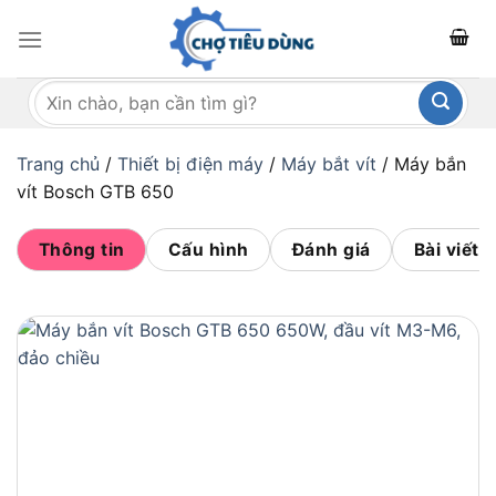
Bỏ
qua
nội
Tìm
dung
kiếm:
Trang chủ
/
Thiết bị điện máy
/
Máy bắt vít
/
Máy bắn
vít Bosch GTB 650
Thông tin
Cấu hình
Đánh giá
Bài viết