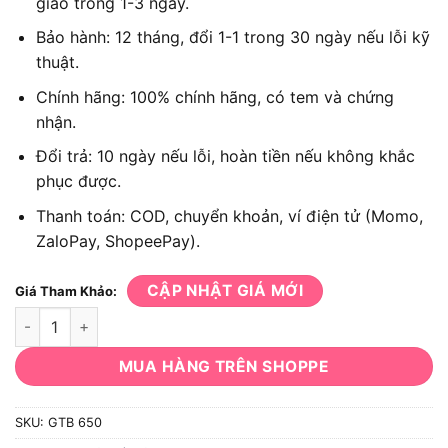
giao trong 1-3 ngày.
Bảo hành: 12 tháng, đổi 1-1 trong 30 ngày nếu lỗi kỹ
thuật.
Chính hãng: 100% chính hãng, có tem và chứng
nhận.
Đổi trả: 10 ngày nếu lỗi, hoàn tiền nếu không khắc
phục được.
Thanh toán: COD, chuyển khoản, ví điện tử (Momo,
ZaloPay, ShopeePay).
CẬP NHẬT GIÁ MỚI
Giá Tham Khảo:
Máy bắn vít Bosch GTB 650 số lượng
MUA HÀNG TRÊN SHOPPE
SKU:
GTB 650