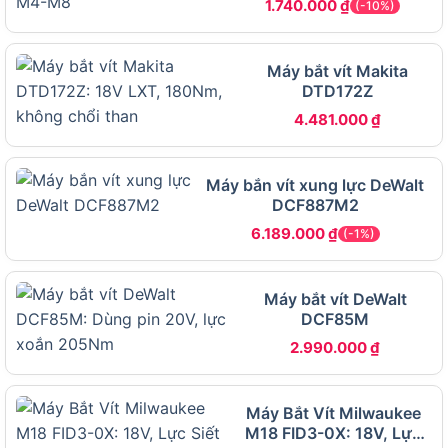
1.740.000
₫
(-10%)
Máy bắt vít Makita
DTD172Z
4.481.000
₫
Các phiên bản của Dongcheng DCPL03-14 là gì?
Máy bắn vít xung lực DeWalt
Phiên bản DCPL03-14EM
: Bộ đầy đủ gồm thân
DCF887M2
máy, 2 pin 20V 4.0Ah, 1 sạc, dây đeo, mũi vít và
6.189.000
₫
hộp đựng hoặc túi xách, phù hợp cho người
(-1%)
mới mua lần đầu cần trọn bộ.
Phiên bản DCPL03-14DM
: Thường đi kèm pin
Máy bắt vít DeWalt
DCF85M
và sạc với dung lượng hoặc số lượng pin khác
biệt so với bản EM, phù hợp cho người dùng
2.990.000
₫
muốn tùy chọn cấu hình pin.
Phiên bản DCPL03-14Z
: Chỉ thân máy, không
Máy Bắt Vít Milwaukee
kèm pin và sạc, phù hợp cho người đã có sẵn
M18 FID3-0X: 18V, Lực