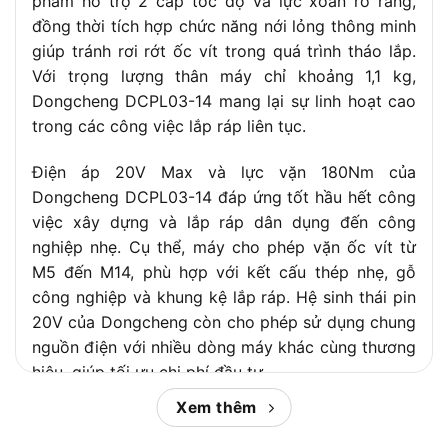
phẩm hỗ trợ 2 cấp tốc độ và lực xoắn rõ ràng,
đồng thời tích hợp chức năng nới lỏng thông minh
giúp tránh rơi rớt ốc vít trong quá trình tháo lắp.
Với trọng lượng thân máy chỉ khoảng 1,1 kg,
Dongcheng DCPL03-14 mang lại sự linh hoạt cao
trong các công việc lắp ráp liên tục.
Điện áp 20V Max và lực vặn 180Nm của
Dongcheng DCPL03-14 đáp ứng tốt hầu hết công
việc xây dựng và lắp ráp dân dụng đến công
nghiệp nhẹ. Cụ thể, máy cho phép vặn ốc vít từ
M5 đến M14, phù hợp với kết cấu thép nhẹ, gỗ
công nghiệp và khung kệ lắp ráp. Hệ sinh thái pin
20V của Dongcheng còn cho phép sử dụng chung
nguồn điện với nhiều dòng máy khác cùng thương
hiệu, giúp tối ưu chi phí đầu tư.
Xem thêm
Để giúp bạn đưa ra quyết định mua hàng chính
xác hơn, trong phần tiếp theo
Chợ Tiêu Dùng
sẽ