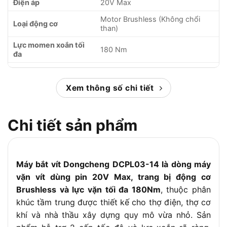
Điện áp
20V Max
Motor Brushless (Không chổi
Loại động cơ
than)
Lực momen xoắn tối
180 Nm
đa
2 cấp: Cấp thấp 90 Nm / Cấp cao
Điều chỉnh lực xoắn
180 Nm
Xem thông số chi tiết
Tốc độ không tải (2
0 – 1100 / 0 – 2000 vòng/phút
cấp)
Chi tiết sản phẩm
Tốc độ va đập (2 cấp)
0 – 1700 / 0 – 3000 lần/phút
Đầu kẹp
Lục giác 6,35mm (1/4 inch)
Đường kính bắt vít tối
14mm
Máy bắt vít Dongcheng DCPL03-14 là dòng máy
đa
vặn vít dùng pin 20V Max, trang bị động cơ
Trọng lượng thân máy
Khoảng 1,1 kg
Brushless và lực vặn tối đa 180Nm
, thuộc phân
Trọng lượng kèm pin
khúc tầm trung được thiết kế cho thợ điện, thợ cơ
Khoảng 1,7 kg
4.0Ah
khí và nhà thầu xây dựng quy mô vừa nhỏ. Sản
Bảo hành
6 tháng chính hãng