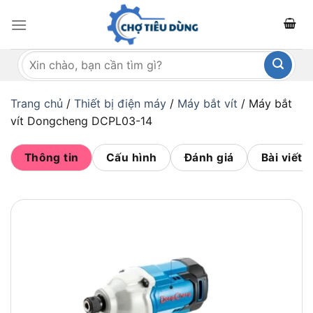
Bỏ
qua
nội
Tìm
dung
kiếm:
Trang chủ
/
Thiết bị điện máy
/
Máy bắt vít
/
Máy bắt
vít Dongcheng DCPL03-14
Thông tin
Cấu hình
Đánh giá
Bài viết