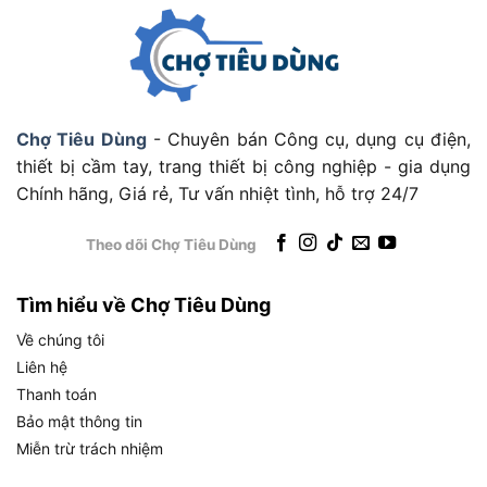
bắt nhanh và đối chiếu với yêu cầu công việc thực
tế:
THÔNG SỐ
CHI TIẾT
Thương hiệu
Dongcheng
Chợ Tiêu Dùng
- Chuyên bán Công cụ, dụng cụ điện,
Mã sản phẩm
DCPL03-14 (EM / DM / Z)
thiết bị cầm tay, trang thiết bị công nghiệp - gia dụng
Chính hãng, Giá rẻ, Tư vấn nhiệt tình, hỗ trợ 24/7
Điện áp
20V Max
Motor Brushless (Không chổi
Loại động cơ
Theo dõi Chợ Tiêu Dùng
than)
Lực momen xoắn tối
180 Nm
Tìm hiểu về Chợ Tiêu Dùng
đa
Về chúng tôi
2 cấp: Cấp thấp 90 Nm / Cấp
Điều chỉnh lực xoắn
cao 180 Nm
Liên hệ
Thanh toán
Tốc độ không tải (2
0 – 1100 / 0 – 2000 vòng/phút
cấp)
Bảo mật thông tin
Miễn trừ trách nhiệm
Tốc độ va đập (2
0 – 1700 / 0 – 3000 lần/phút
cấp)