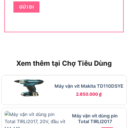
nhưng không muốn đầu tư ngân sách quá lớn.
Phân khúc này đặc biệt được ưa chuộng trong
môi trường công trình dân dụng Việt Nam, nơi yêu
cầu máy chắc bền, dễ sửa chữa và có phụ tùng
thay thế dễ tìm.
Các phiên bản của Dongcheng DCPL03-14 là
gì?
Xem thêm tại Chợ Tiêu Dùng
Dongcheng DCPL03-14 hiện có 3 phiên bản chính
trên thị trường, phân biệt theo bộ phụ kiện đi kèm.
Cụ thể:
Máy vặn vít Makita TD110DSYE
2.850.000
₫
Máy vặn vít dùng pin
Total TIRLI2017