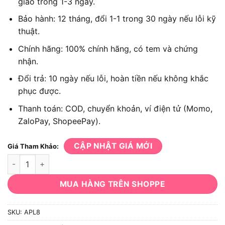
giao trong 1-3 ngày.
Bảo hành: 12 tháng, đổi 1-1 trong 30 ngày nếu lỗi kỹ
thuật.
Chính hãng: 100% chính hãng, có tem và chứng
nhận.
Đổi trả: 10 ngày nếu lỗi, hoàn tiền nếu không khắc
phục được.
Thanh toán: COD, chuyển khoản, ví điện tử (Momo,
ZaloPay, ShopeePay).
CẬP NHẬT GIÁ MỚI
Giá Tham Khảo:
Máy bắn vít DCA APL8 số lượng
MUA HÀNG TRÊN SHOPPE
SKU:
APL8