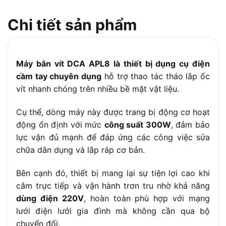
M3-M8
đầu vít
Chi tiết sản phẩm
Trọng
1.3 kg
lượng
Vật liệu
Vỏ bánh răng nhôm, thân nhựa cao cấp
Máy bắn vít DCA APL8 là thiết bị dụng cụ điện
Tính năng
Công tắc điều chỉnh tốc độ 2 cấp, đảo chiều,
đặc biệt
đầu giữ vít chuyên dụng
cầm tay chuyên dụng
hỗ trợ thao tác tháo lắp ốc
vít nhanh chóng trên nhiều bề mặt vật liệu.
Phụ kiện đi
Bộ mũi vít và đầu khẩu đa dạng
kèm
Cụ thể, dòng máy này được trang bị động cơ hoạt
Bảo hành
6 tháng chính hãng
động ổn định với mức
công suất 300W
, đảm bảo
lực vặn đủ mạnh để đáp ứng các công việc sửa
chữa dân dụng và lắp ráp cơ bản.
Bên cạnh đó, thiết bị mang lại sự tiện lợi cao khi
cắm trực tiếp và vận hành trơn tru nhờ khả năng
dùng điện 220V
, hoàn toàn phù hợp với mạng
lưới điện lưới gia đình mà không cần qua bộ
chuyển đổi.