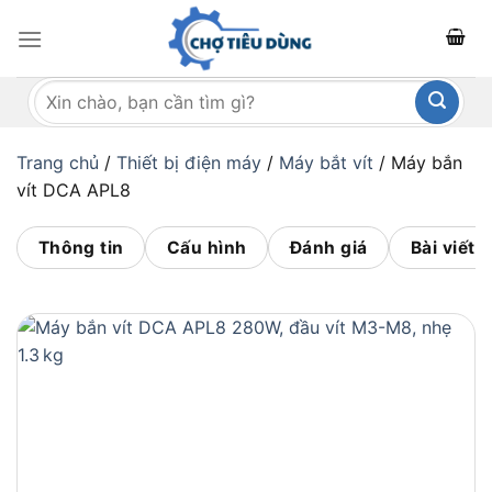
Bỏ
qua
nội
Tìm
dung
kiếm:
Trang chủ
/
Thiết bị điện máy
/
Máy bắt vít
/
Máy bắn
vít DCA APL8
Thông tin
Cấu hình
Đánh giá
Bài viết