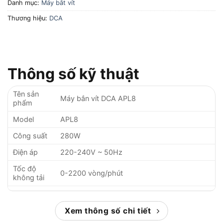
Danh mục:
Máy bắt vít
Thương hiệu:
DCA
Thông số kỹ thuật
Tên sản
Máy bắn vít DCA APL8
phẩm
Model
APL8
Công suất
280W
Điện áp
220-240V ~ 50Hz
Tốc độ
0-2200 vòng/phút
không tải
Lực siết tối
98 Nm
đa
Xem thông số chi tiết
Kích thước