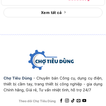
hơn với người cần làm việc lâu, lực đều và chi phí
dễ kiểm soát.
Xem tất cả
Để hiểu rõ hơn hiệu quả sử dụng, hãy bắt đầu từ
thông số quan trọng nhất: công suất 300W.
Công suất 300W cho khả năng bắn
vít ổn định
Chợ Tiêu Dùng
- Chuyên bán Công cụ, dụng cụ điện,
thiết bị cầm tay, trang thiết bị công nghiệp - gia dụng
Chính hãng, Giá rẻ, Tư vấn nhiệt tình, hỗ trợ 24/7
Theo dõi Chợ Tiêu Dùng