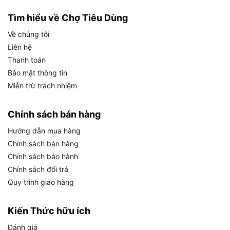
Tìm hiểu về Chợ Tiêu Dùng
Về chúng tôi
Liên hệ
Thanh toán
Bảo mật thông tin
DCA APL8 300W có thể bắn vít, siết vít nhẹ đến vừa
Miễn trừ trách nhiệm
Công suất 300W giúp DCA APL8 vận hành ổn
Chính sách bán hàng
định trong các công việc bắn vít, siết vít nhẹ đến
Hướng dẫn mua hàng
vừa. Đây là công suất động cơ, không phải dung
Chính sách bán hàng
lượng pin, vì máy dùng điện trực tiếp 220V.
Chính sách bảo hành
Chính sách đổi trả
Với công suất này, máy phù hợp cho người cần
Quy trình giao hàng
thao tác nhiều lần trong ngày, đặc biệt trong lắp
ráp nội thất, thi công nhẹ, bắt vít vào gỗ, tôn hoặc
vật liệu phù hợp. Tuy nhiên, người dùng không nên
Kiến Thức hữu ích
hiểu 300W là máy có thể bắn mọi vật liệu hoặc xử
Đánh giá