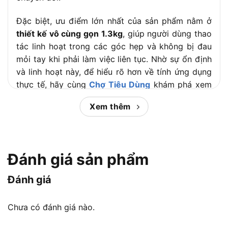
Đặc biệt, ưu điểm lớn nhất của sản phẩm nằm ở
thiết kế vô cùng gọn 1.3kg
, giúp người dùng thao
tác linh hoạt trong các góc hẹp và không bị đau
mỏi tay khi phải làm việc liên tục. Nhờ sự ổn định
và linh hoạt này, để hiểu rõ hơn về tính ứng dụng
thực tế, hãy cùng
Chợ Tiêu Dùng
khám phá xem
máy bắn vít DCA APL8 phù hợp với ai và công
Xem thêm
việc gì.
Nội dung chính:
Đánh giá sản phẩm
Máy bắn vít DCA APL8 phù hợp nhu
Đánh giá
cầu nào?
Chưa có đánh giá nào.