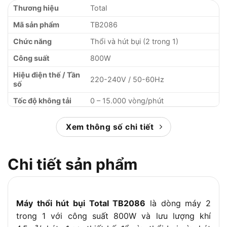
Thương hiệu
Total
Mã sản phẩm
TB2086
Chức năng
Thổi và hút bụi (2 trong 1)
Công suất
800W
Hiệu điện thế / Tần
220-240V / 50-60Hz
số
Tốc độ không tải
0 – 15.000 vòng/phút
Lưu lượng khí tối
0 – 4.5 m³/phút
đa
Xem thông số chi tiết
Điều chỉnh tốc độ
Có, 6 cấp độ (từ Min đến Max)
Chi tiết sản phẩm
Công tắc rảnh tay
Có (Lock-on button)
Trọng lượng máy
Khoảng 2.1 kg
1 túi chứa bụi, 1 ống nối, 2 đầu vòi
Phụ kiện kèm theo
Máy thổi hút bụi Total TB2086
thổi/hút
là dòng máy 2
trong 1 với công suất 800W và lưu lượng khí
Bảo hành
6 tháng