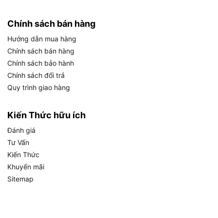
Điều chỉnh tốc độ
Có, 6 cấp độ (từ Min đến Max)
Chính sách bán hàng
Công tắc rảnh tay
Có (Lock-on button)
Hướng dẫn mua hàng
Trọng lượng máy
Khoảng 2.1 kg
Chính sách bán hàng
1 túi chứa bụi, 1 ống nối, 2 đầu vòi
Phụ kiện kèm theo
Chính sách bảo hành
thổi/hút
Chính sách đổi trả
Bảo hành
6 tháng
Quy trình giao hàng
Để hiểu rõ hơn ý nghĩa thực tiễn của các thông số
này, dưới đây là phân tích cụ thể từng thông số
Kiến Thức hữu ích
quan trọng:
Đánh giá
Tư Vấn
Công suất 800W
là mức công suất thuộc
Kiến Thức
nhóm trung bình cao trong phân khúc máy thổi
Khuyến mãi
bụi gia đình và bán chuyên nghiệp. Với mức
Sitemap
công suất này, motor của máy tạo ra đủ lực để
vận hành ổn định ở tốc độ tối đa mà không bị
quá nhiệt trong quá trình sử dụng liên tục trong