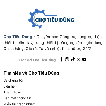
Bảng dưới đây tổng hợp đầy đủ thông số kỹ thuật
chính thức của Total TB2086, giúp bạn nắm bắt
nhanh các thông số quan trọng nhất trước khi đi
vào phân tích chi tiết từng thông số:
Chợ Tiêu Dùng
- Chuyên bán Công cụ, dụng cụ điện,
THÔNG SỐ KỸ
GIÁ TRỊ
thiết bị cầm tay, trang thiết bị công nghiệp - gia dụng
THUẬT
Chính hãng, Giá rẻ, Tư vấn nhiệt tình, hỗ trợ 24/7
Thương hiệu
Total
Mã sản phẩm
TB2086
Theo dõi Chợ Tiêu Dùng
Chức năng
Thổi và hút bụi (2 trong 1)
Tìm hiểu về Chợ Tiêu Dùng
Công suất
800W
Về chúng tôi
Hiệu điện thế / Tần
220-240V / 50-60Hz
số
Liên hệ
Thanh toán
Tốc độ không tải
0 – 15.000 vòng/phút
Bảo mật thông tin
Lưu lượng khí tối đa
0 – 4.5 m³/phút
Miễn trừ trách nhiệm