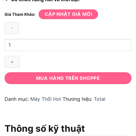
CẬP NHẬT GIÁ MỚI
Giá Tham Khảo:
Máy
thổi
hút
bụi
Total
TB2086
MUA HÀNG TRÊN SHOPPE
số
lượng
Danh mục:
Máy Thổi Hơi
Thương hiệu:
Total
Thông số kỹ thuật