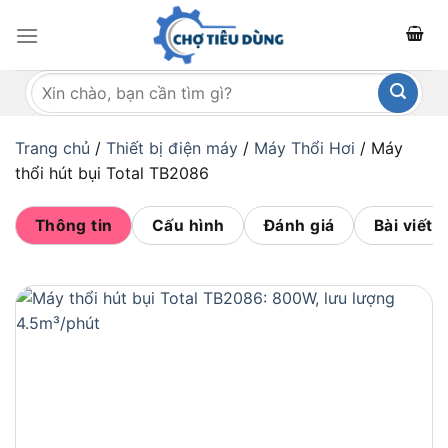
Bỏ
qua
nội
Tìm
dung
kiếm:
Trang chủ
/
Thiết bị điện máy
/
Máy Thổi Hơi
/
Máy
thổi hút bụi Total TB2086
Thông tin
Cấu hình
Đánh giá
Bài viết