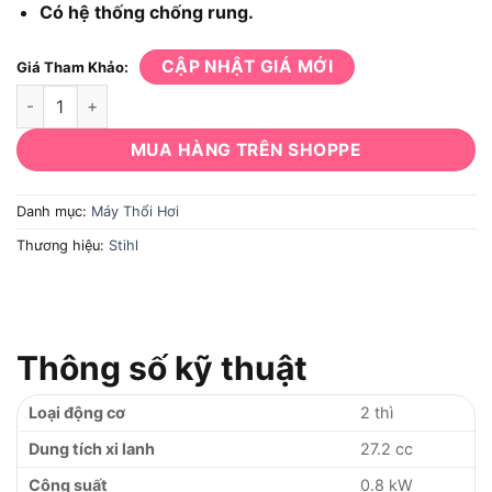
Có hệ thống chống rung.
CẬP NHẬT GIÁ MỚI
Giá Tham Khảo:
Máy Thổi Hơi Stihl BG-86C số lượng
MUA HÀNG TRÊN SHOPPE
Danh mục:
Máy Thổi Hơi
Thương hiệu:
Stihl
Thông số kỹ thuật
Loại động cơ
2 thì
Dung tích xi lanh
27.2 cc
Công suất
0.8 kW