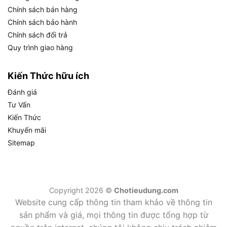
Chính sách bán hàng
dung tích 27.2 cc, động cơ 2 thì cho phép BG-
Chính sách bảo hành
86C giữ tổng trọng lượng ở mức 4.4 kg, một
Chính sách đổi trả
con số hợp lý cho thiết bị xăng cầm tay. Nếu
Quy trình giao hàng
dùng động cơ 4 thì cùng công suất, máy sẽ
nặng hơn đáng kể do cần thêm cơ cấu van và
hộp truyền động phức tạp hơn.
Kiến Thức hữu ích
Yêu cầu nhiên liệu hỗn hợp:
Điểm đặc trưng
Đánh giá
của động cơ 2 thì là không có buồng chứa dầu
Tư Vấn
nhớt riêng biệt. Người dùng cần pha dầu nhớt 2
Kiến Thức
thì vào xăng theo tỷ lệ khuyến nghị của Stihl
Khuyến mãi
(thường là 1:50 hoặc theo chỉ dẫn sản phẩm cụ
Sitemap
thể). Bình nhiên liệu 0.44 lít của BG-86C chứa
hỗn hợp này sẵn sàng sử dụng ngay.
Bảo dưỡng đơn giản hơn:
Cấu trúc ít chi tiết
Copyright 2026 ©
Chotieudung.com
chuyển động hơn giúp động cơ 2 thì dễ bảo trì,
Website cung cấp thông tin tham khảo về thông tin
phù hợp với người dùng cá nhân và doanh
sản phẩm và giá, mọi thông tin được tổng hợp từ
nghiệp nhỏ không có đội ngũ kỹ thuật chuyên