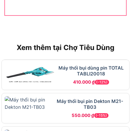
biệt ở những nơi không có điện lưới
Hỗ trợ lâm nghiệp nhẹ
trong việc thổi sạch
mùn cưa, vụn gỗ tại khu vực thi công
Với trọng lượng 4.4 kg và thiết kế cầm tay một
tay, BG-86C được tối ưu cho các buổi làm việc
Xem thêm tại Chợ Tiêu Dùng
kéo dài mà không gây mỏi tay quá mức. Bình
nhiên liệu 0.44 lít giúp máy hoạt động liên tục
trong khoảng 30 đến 45 phút trước khi cần đổ
Máy thổi bụi dùng pin TOTAL
thêm xăng, đủ cho các tác vụ thông thường trong
TABLI20018
một phiên làm vườn.
410.000
₫
(-12%)
Máy Thổi Hơi Stihl BG-86C Có Những
Thông Số Kỹ Thuật Gì?
Máy thổi bụi pin Dekton M21-
TB03
Stihl BG-86C có 7 thông số kỹ thuật chính gồm:
550.000
₫
(-15%)
loại động cơ 2 thì, dung tích xi lanh 27.2 cc, công
suất 0.8 kW, lực thổi 15 N, tốc độ gió tối đa 89