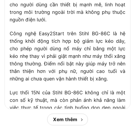
cho người dùng cần thiết bị mạnh mẽ, linh hoạt
trong môi trường ngoài trời mà không phụ thuộc
nguồn điện lưới.
Công nghệ Easy2Start trên Stihl BG-86C là hệ
thống khởi động tích hợp bộ giảm lực kéo dây,
cho phép người dùng nổ máy chỉ bằng một lực
kéo nhẹ thay vì phải giật mạnh như máy thổi xăng
thông thường. Điểm nổi bật này giúp máy trở nên
thân thiện hơn với phụ nữ, người cao tuổi và
những ai chưa quen vận hành thiết bị xăng.
Lực thổi 15N của Stihl BG-86C không chỉ là một
con số kỹ thuật, mà còn phản ánh khả năng làm
việc thực tế trong các tình huống dọn dẹp ngoài
trời quy mô lớn. Sau đây,
Chợ Tiêu Dùng
sẽ phân
Xem thêm
tích đầy đủ thông số, cơ chế hoạt động và so
sánh với các dòng máy khác để bạn có cái nhìn