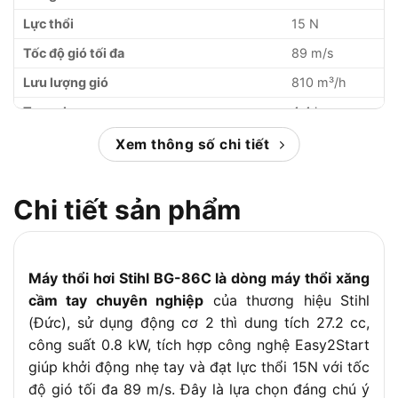
Lực thổi
15 N
Tốc độ gió tối đa
89 m/s
Lưu lượng gió
810 m³/h
Trọng lượng
4.4 kg
Dung tích bình nhiên liệu
0.44 lít
Xem thông số chi tiết
Chi tiết sản phẩm
Máy thổi hơi Stihl BG-86C là dòng máy thổi xăng
cầm tay chuyên nghiệp
của thương hiệu Stihl
(Đức), sử dụng động cơ 2 thì dung tích 27.2 cc,
công suất 0.8 kW, tích hợp công nghệ Easy2Start
giúp khởi động nhẹ tay và đạt lực thổi 15N với tốc
độ gió tối đa 89 m/s. Đây là lựa chọn đáng chú ý