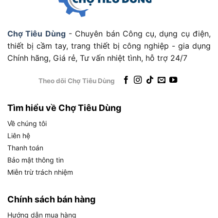
trên trọng lượng cao hơn so với động cơ 4 thì
cùng dung tích.
Chợ Tiêu Dùng
- Chuyên bán Công cụ, dụng cụ điện,
thiết bị cầm tay, trang thiết bị công nghiệp - gia dụng
Chính hãng, Giá rẻ, Tư vấn nhiệt tình, hỗ trợ 24/7
Động Cơ Xăng 2 Thì 27.2cc Trên BG-86C Hoạt Động Như Thế Nào?
Cơ chế hoạt động của động cơ 2 thì trên BG-86C
Theo dõi Chợ Tiêu Dùng
rất phù hợp cho thiết bị cầm tay vì những lý do
sau:
Tìm hiểu về Chợ Tiêu Dùng
Về chúng tôi
Chu kỳ hoạt động đơn giản:
Khác với động cơ
Liên hệ
4 thì cần 4 hành trình piston để hoàn thành một
Thanh toán
chu kỳ đốt cháy, động cơ 2 thì của BG-86C chỉ
Bảo mật thông tin
cần 2 hành trình. Điều này có nghĩa là cứ mỗi
Miễn trừ trách nhiệm
vòng quay trục khuỷu, máy tạo ra một lần nổ,
giúp duy trì vòng tua cao liên tục mà không
Chính sách bán hàng
cần hệ thống phân phối khí phức tạp.
Hướng dẫn mua hàng
Ưu điểm về trọng lượng và kích thước:
Với