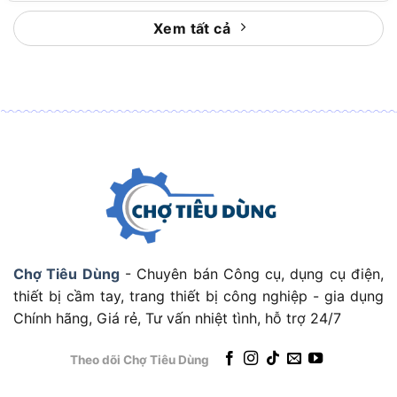
điểm đầu nhờ
tốc độ không tải 18.000 vòng/phút
và lưu lượng khí tối đa 2,7m³/phút
. Đây là mức
Xem tất cả
phù hợp cho bụi khô, mạt cưa nhẹ, lá khô và rác
vụn nhỏ.
Điểm cần lưu ý là
máy thường được bán dạng
chưa kèm pin và sạc
. Điều này có lợi nếu bạn đã
có pin Total 20V, vì không phải mua trùng phụ
kiện. Ngược lại, nếu chưa có pin, bạn nên tính
tổng chi phí cả thân máy, pin và sạc trước khi
quyết định.
Khi đã hiểu lợi thế của máy, câu hỏi thực tế hơn là:
Chợ Tiêu Dùng
- Chuyên bán Công cụ, dụng cụ điện,
khi nào nên chọn máy dùng pin thay vì máy dùng
thiết bị cầm tay, trang thiết bị công nghiệp - gia dụng
dây?
Chính hãng, Giá rẻ, Tư vấn nhiệt tình, hỗ trợ 24/7
Khi nào nên chọn Total TABLI20028 thay vì
Theo dõi Chợ Tiêu Dùng
máy thổi bụi dùng dây?