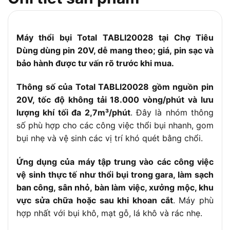
Điều chỉnh tốc
Có (nút cò bóp điều chỉnh lực thổi linh
độ
hoạt)
Trọng lượng
Khoảng 1.1 – 1.2 kg
Máy thổi bụi Total TABLI20028 tại Chợ Tiêu
(chưa pin)
Dùng dùng pin 20V, dễ mang theo; giá, pin sạc và
Nhỏ gọn, 1 tay cầm tiện lợi, dễ mang
Thiết kế
bảo hành được tư vấn rõ trước khi mua.
theo
Chất liệu vỏ
Thông số của Total TABLI20028 gồm nguồn pin
Nhựa kỹ thuật cao cấp ABS
máy
20V, tốc độ không tải 18.000 vòng/phút và lưu
Độ ồn
Vừa phải (~80 – 90 dB)
lượng khí tối đa 2,7m³/phút
. Đây là nhóm thông
số phù hợp cho các công việc thổi bụi nhanh, gom
Không kèm theo (Tool only) hoặc chọn
Pin & sạc
bộ combo
bụi nhẹ và vệ sinh các vị trí khó quét bằng chổi.
Phụ kiện kèm
Ống gió, túi hút bụi, sách HDSD
theo
Ứng dụng của máy tập trung vào các công việc
vệ sinh thực tế như thổi bụi trong gara, làm sạch
Thổi bụi thiết bị điện, vệ sinh gỗ, khe
Ứng dụng
máy, xe hơi…
ban công, sân nhỏ, bàn làm việc, xưởng mộc, khu
vực sửa chữa hoặc sau khi khoan cắt
. Máy phù
hợp nhất với bụi khô, mạt gỗ, lá khô và rác nhẹ.