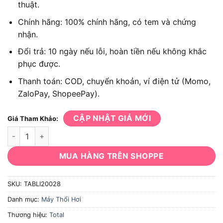
thuật.
Chính hãng: 100% chính hãng, có tem và chứng
nhận.
Đổi trả: 10 ngày nếu lỗi, hoàn tiền nếu không khắc
phục được.
Thanh toán: COD, chuyển khoản, ví điện tử (Momo,
ZaloPay, ShopeePay).
CẬP NHẬT GIÁ MỚI
Giá Tham Khảo:
Máy thổi bụi dùng pin Total TABLI20028 số lượng
MUA HÀNG TRÊN SHOPPE
SKU:
TABLI20028
Danh mục:
Máy Thổi Hơi
Thương hiệu:
Total