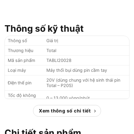
Thông số kỹ thuật
Thông số
Giá trị
Thương hiệu
Total
Mã sản phẩm
TABLI20028
Loại máy
Máy thổi bụi dùng pin cầm tay
20V (dùng chung với hệ sinh thái pin
Điện thế pin
Total – P20S)
Tốc độ không
0 – 13.000 vòng/phút
tải
Lưu lượng gió
Xem thông số chi tiết
~2.7 m³/phút
Thổi và hút (có thể thay đầu gió để
Chức năng
chuyển chức năng)
Chi tiết sản phẩm