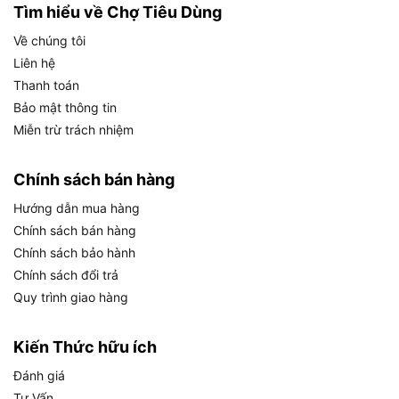
Nên chọn Total TABLI20028 khi bạn cần di
Tìm hiểu về Chợ Tiêu Dùng
chuyển nhiều, làm việc ở nơi khó kéo điện, hoặc
Về chúng tôi
chỉ cần vệ sinh nhanh trong thời gian ngắn đến
Liên hệ
vừa.
Thanh toán
Bảo mật thông tin
Máy dùng dây thường có lợi thế khi cần chạy lâu,
Miễn trừ trách nhiệm
không lo hết pin. Tuy nhiên, dây điện lại gây bất
tiện khi vệ sinh sân, gara, cầu thang, xe hơi hoặc
khu vực có nhiều vật cản. Với TABLI20028, người
Chính sách bán hàng
dùng có thể cầm máy đi thẳng đến vị trí cần thổi
Hướng dẫn mua hàng
mà không cần tìm ổ cắm, kéo dây nối hoặc vướng
Chính sách bán hàng
dây khi xoay người.
Chính sách bảo hành
Chính sách đổi trả
Máy dùng pin đặc biệt hữu ích trong các tình
Quy trình giao hàng
huống ngắn:
thổi bụi sau khi khoan tường, làm
sạch mạt cưa trên bàn, vệ sinh góc gara, thổi lá
Kiến Thức hữu ích
khô ở sân nhỏ hoặc làm sạch khe khó với tới
. Nếu
công việc của bạn thường diễn ra theo kiểu “dọn
Đánh giá
nhanh, xong nhanh”, máy dùng pin sẽ tiện hơn máy
Tư Vấn