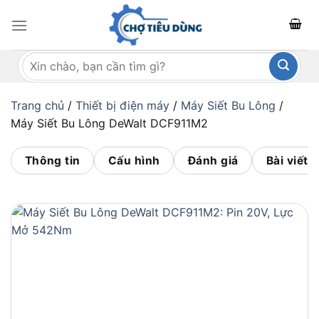
Bỏ
qua
nội
Tìm
dung
kiếm:
Trang chủ
/
Thiết bị điện máy
/
Máy Siết Bu Lông
/
Máy Siết Bu Lông DeWalt DCF911M2
Thông tin
Cấu hình
Đánh giá
Bài viết