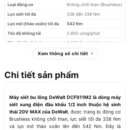
Loại động cơ
Không chổi than (Brushless)
Lực siết tối đa
338 đến 339 Nm
Lực mở (tháo xoắn) tối đa
542 Nm
Tốc độ không tải
2.850 vòng/phút
Tốc độ đập (búa)
3.250 lần/phút (ipm)
Kích thước đầu khẩu
1/2 inch
Xem thông số chi tiết
Chiều dài thân máy
132 mm
Trọng lượng thân máy
1,2 đến 1,4 kg
Chi tiết sản phẩm
Pin đi kèm (bản M2)
2 viên 20V 4.0Ah
Sạc đi kèm
1 sạc nhanh
Máy siết bu lông DeWalt DCF911M2 là dòng máy
Phụ kiện kèm theo
Vali nhựa đựng máy
siết xung điện đầu khẩu 1/2 inch thuộc hệ sinh
thái 20V MAX của DeWalt
, được trang bị động cơ
Brushless không chổi than, lực siết tối đa 338 Nm
và lực mở tháo xoắn lên đến 542 Nm. Đây là