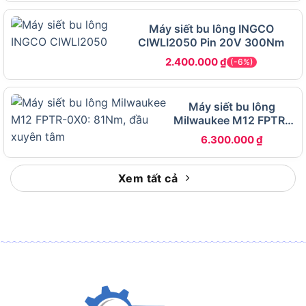
Brushless, lực siết 338 Nm, lực mở 542 Nm, tốc
Máy siết bu lông INGCO
độ không tải 2.850 vòng/phút, tốc độ đập 3.250
CIWLI2050 Pin 20V 300Nm
lần/phút, đầu khẩu 1/2 inch, chiều dài thân 132 mm
2.400.000
₫
(-6%)
và trọng lượng thân 1,2 đến 1,4 kg.
Bảng dưới đây tổng hợp toàn bộ thông số kỹ
Máy siết bu lông
thuật của DCF911M2 theo từng nhóm thông tin,
Milwaukee M12 FPTR-
giúp bạn nhanh chóng đối chiếu với nhu cầu thực
0X0
6.300.000
₫
tế trước khi ra quyết định mua hàng:
Xem tất cả
THÔNG SỐ
GIÁ TRỊ
Mã sản phẩm
DCF911M2
Điện thế pin
20V Max
Loại động cơ
Không chổi than (Brushless)
Lực siết tối đa
338 đến 339 Nm
Lực mở (tháo xoắn) tối đa
542 Nm