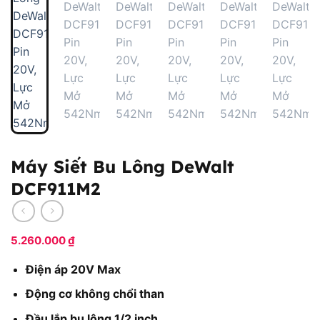
Máy Siết Bu Lông DeWalt
DCF911M2
5.260.000
₫
Điện áp 20V Max
Động cơ không chổi than
Đầu lắp bu lông 1/2 inch