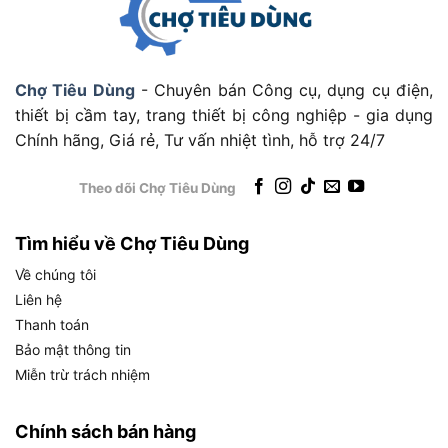
Tốc độ không tải
2.850 vòng/phút
Tốc độ đập (búa)
3.250 lần/phút (ipm)
Kích thước đầu khẩu
1/2 inch
Chợ Tiêu Dùng
- Chuyên bán Công cụ, dụng cụ điện,
Chiều dài thân máy
132 mm
thiết bị cầm tay, trang thiết bị công nghiệp - gia dụng
Chính hãng, Giá rẻ, Tư vấn nhiệt tình, hỗ trợ 24/7
Trọng lượng thân máy
1,2 đến 1,4 kg
Pin đi kèm (bản M2)
2 viên 20V 4.0Ah
Theo dõi Chợ Tiêu Dùng
Sạc đi kèm
1 sạc nhanh
Tìm hiểu về Chợ Tiêu Dùng
Phụ kiện kèm theo
Vali nhựa đựng máy
Về chúng tôi
Trong bảng trên, điểm cần chú ý nhất là sự chênh
Liên hệ
lệch đáng kể giữa lực siết tối đa (338 Nm) và lực
Thanh toán
mở tối đa (542 Nm). Sự chênh lệch này không
Bảo mật thông tin
phải ngẫu nhiên: máy siết bu lông được thiết kế để
Miễn trừ trách nhiệm
lực mở luôn cao hơn lực siết, bởi bu lông sau khi
được siết chặt sẽ bị ép cơ học và ma sát, đòi hỏi
Chính sách bán hàng
lực tháo lớn hơn nhiều so với lực siết ban đầu.