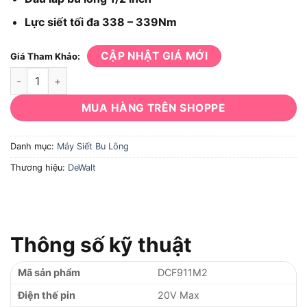
Lực siết tối đa 338 – 339Nm
CẬP NHẬT GIÁ MỚI
Giá Tham Khảo:
Máy Siết Bu Lông DeWalt DCF911M2 số lượng
MUA HÀNG TRÊN SHOPPE
Danh mục:
Máy Siết Bu Lông
Thương hiệu:
DeWalt
Thông số kỹ thuật
Mã sản phẩm
DCF911M2
Điện thế pin
20V Max