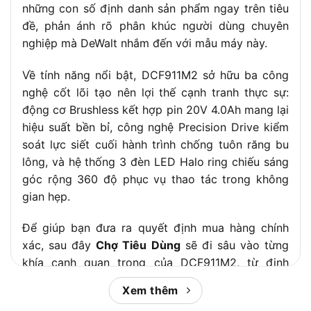
những con số định danh sản phẩm ngay trên tiêu
đề, phản ánh rõ phân khúc người dùng chuyên
nghiệp mà DeWalt nhắm đến với mẫu máy này.
Về tính năng nổi bật, DCF911M2 sở hữu ba công
nghệ cốt lõi tạo nên lợi thế cạnh tranh thực sự:
động cơ Brushless kết hợp pin 20V 4.0Ah mang lại
hiệu suất bền bỉ, công nghệ Precision Drive kiểm
soát lực siết cuối hành trình chống tuôn răng bu
lông, và hệ thống 3 đèn LED Halo ring chiếu sáng
góc rộng 360 độ phục vụ thao tác trong không
gian hẹp.
Để giúp bạn đưa ra quyết định mua hàng chính
xác, sau đây
Chợ Tiêu Dùng
sẽ đi sâu vào từng
khía cạnh quan trọng của DCF911M2, từ định
nghĩa sản phẩm, bảng thông số kỹ thuật đầy đủ,
Xem thêm
các tính năng nổi bật, đối tượng phù hợp, đến so