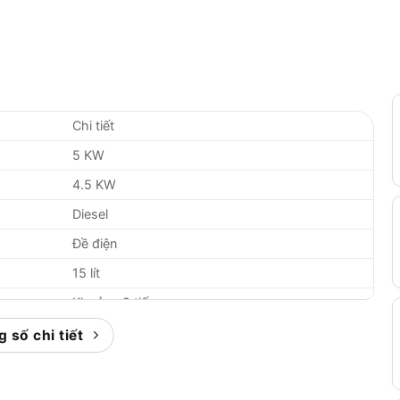
Chi tiết
5 KW
4.5 KW
Diesel
Đề điện
15 lít
Khoảng 8 tiếng
720 x 490 x 620 mm
 số chi tiết
Khoảng 85 kg