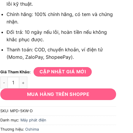
lỗi kỹ thuật.
Chính hãng: 100% chính hãng, có tem và chứng
nhận.
Đổi trả: 10 ngày nếu lỗi, hoàn tiền nếu không
khắc phục được.
Thanh toán: COD, chuyển khoản, ví điện tử
(Momo, ZaloPay, ShopeePay).
CẬP NHẬT GIÁ MỚI
Giá Tham Khảo:
Máy phát điện gia đình Oshima MPD-5KW-D số lượng
MUA HÀNG TRÊN SHOPPE
SKU:
MPD-5KW-D
Danh mục:
Máy phát điện
Thương hiệu:
Oshima