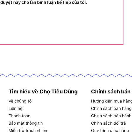
 duyệt này cho lần bình luận kế tiếp của tôi.
u quả, độ ồn trung bình chỉ khoảng 65–70 dB, không
hòng nhỏ.
hát điện Oshima MPD-5KW-D
át điện Oshima MPD-5KW-D
của thiết bị này.
Tìm hiểu về Chợ Tiêu Dùng
Chính sách bán
h
Về chúng tôi
Hướng dẫn mua hàn
điện ổn định khi mất điện, đặc biệt ở các khu vực
Liên hệ
Chính sách bán hàng
ự cố lưới điện.
Thanh toán
Chính sách bảo hành
Bảo mật thông tin
Chính sách đổi trả
trình tạm thời
Miễn trừ trách nhiệm
Quy trình giao hàng