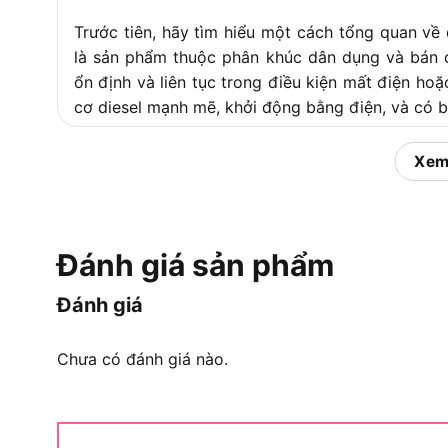
Trước tiên, hãy tìm hiểu một cách tổng quan v
là sản phẩm thuộc phân khúc dân dụng và bán c
ổn định và liên tục trong điều kiện mất điện h
cơ diesel mạnh mẽ, khởi động bằng điện, và có b
Thông số kỹ thuật nổi bật:
Xem
Công suất tối đa: 5 KW
Công suất định mức: 4.5 KW
Đánh giá sản phẩm
Nhiên liệu: Diesel
Hệ thống khởi động: Đề điện
Đánh giá
Dung tích bình nhiên liệu: 15 lít
Chưa có đánh giá nào.
Thời gian hoạt động liên tục: ~8 tiếng
Kích thước: 720 x 490 x 620 mm
Trọng lượng: ~85 kg