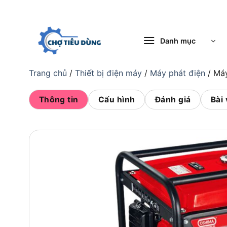
Bỏ
qua
nội
Danh mục
dung
Trang chủ
/
Thiết bị điện máy
/
Máy phát điện
/
Máy
Thông tin
Cấu hình
Đánh giá
Bài 