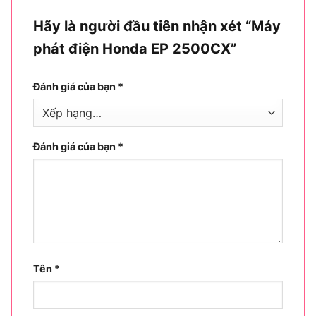
Hãy là người đầu tiên nhận xét “Máy
phát điện Honda EP 2500CX”
Đánh giá của bạn
*
Đánh giá của bạn
*
Động cơ GX160 của Honda
Máy phát điện Honda EP 2500CX
sử dụng động
cơ Honda GX160 nổi tiếng:
Tên
*
Động cơ 4 thì OHV mạnh mẽ, khởi động dễ