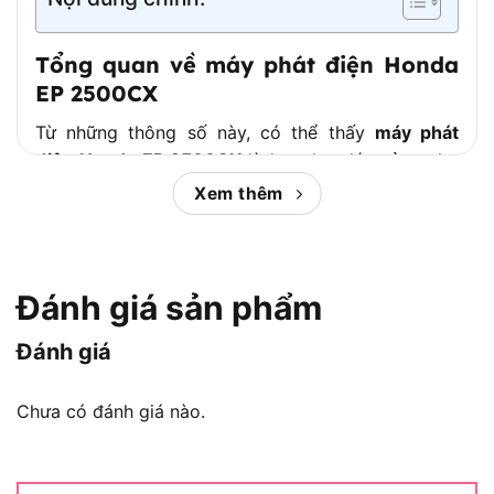
Tổng quan về máy phát điện Honda
EP 2500CX
Từ những thông số này, có thể thấy
máy phát
điện Honda EP 2500CX
là lựa chọn lý tưởng cho
các nhu cầu sử dụng liên tục trong nhiều giờ, với
Xem thêm
mức tiêu hao nhiên liệu thấp và độ bền vận hành
cao – một điểm mạnh vượt trội so với nhiều sản
phẩm cùng phân khúc.
Đánh giá sản phẩm
Động cơ GX160 – Trái tim đáng tin
cậy của dòng máy phát điện Honda
Đánh giá
Chưa có đánh giá nào.