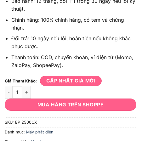
Bảo hành: 12 tháng, đổi 1-1 trong 30 ngày nếu lỗi kỹ
thuật.
Chính hãng: 100% chính hãng, có tem và chứng
nhận.
Đổi trả: 10 ngày nếu lỗi, hoàn tiền nếu không khắc
phục được.
Thanh toán: COD, chuyển khoản, ví điện tử (Momo,
ZaloPay, ShopeePay).
CẬP NHẬT GIÁ MỚI
Giá Tham Khảo:
Máy phát điện Honda EP 2500CX số lượng
MUA HÀNG TRÊN SHOPPE
SKU:
EP 2500CX
Danh mục:
Máy phát điện