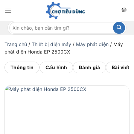
Bỏ
qua
nội
Tìm
dung
kiếm:
Trang chủ
/
Thiết bị điện máy
/
Máy phát điện
/
Máy
phát điện Honda EP 2500CX
Thông tin
Cấu hình
Đánh giá
Bài viết