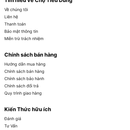
Tìm hiểu về Chợ Tiêu Dùng
Về chúng tôi
Liên hệ
Thanh toán
Bảo mật thông tin
Miễn trừ trách nhiệm
Chính sách bán hàng
Hướng dẫn mua hàng
Chính sách bán hàng
Chính sách bảo hành
Hệ thống điều chỉnh điện áp AVR – Bảo vệ thiết bị kết
Chính sách đổi trả
nối
Quy trình giao hàng
Không thể không nhắc đến hệ thống ổn áp điện tử
Kiến Thức hữu ích
AVR:
Đánh giá
Tư Vấn
Giúp duy trì điện áp đầu ra ổn định trong mọi