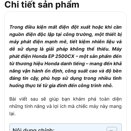
Chi tiết sản phẩm
Hệ thống khởi động
Giật tay (tay kéo trợ lực)
Dung tích bình nhiên
14.5 lít
liệu
Trong điều kiện mất điện đột xuất hoặc khi cần
Thời gian hoạt động liên
Khoảng 11 – 13 giờ (ở tải 50-
nguồn điện độc lập tại công trường, một thiết bị
tục
75%)
máy phát điện mạnh mẽ, tiết kiệm nhiên liệu và
Mức tiêu hao nhiên liệu
~1.2 – 1.4 lít/giờ
dễ sử dụng là giải pháp không thể thiếu. Máy
Trọng lượng khô
45 kg
phát điện Honda EP 2500CX – một sản phẩm đến
từ thương hiệu Honda danh tiếng – mang đến khả
năng vận hành ổn định, công suất cao và độ bền
đáng tin cậy, phù hợp sử dụng trong nhiều tình
huống thực tế từ gia đình đến công trình
nhỏ.
Bài viết sau sẽ giúp bạn khám phá toàn diện
những tính năng và lợi ích mà chiếc máy này mang
lại.
Nội dung chính: