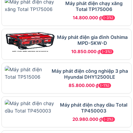
Máy phát điện chạy xăng
Bảng điều khiển trực quan, bố trí gọn gàng,
Total TP175006
giúp người không chuyên cũng dễ sử dụng.
14.800.000
₫
(-3%)
Đặc biệt, trọng lượng vừa phải (~45kg) giúp máy
đủ chắc chắn để đứng vững trong khi vận hành
Máy phát điện gia đình Oshima
nhưng vẫn dễ dàng để di chuyển nếu cần thiết.
MPD-5KW-D
10.850.000
₫
(-3%)
Ứng dụng linh hoạt – Từ hộ gia đình
đến công trình nhỏ
Máy phát điện công nghiệp 3 pha
Hyundai DHY12500LE
85.800.000
₫
(-1%)
Máy phát điện chạy dầu Total
TP450003
20.980.000
₫
(-2%)