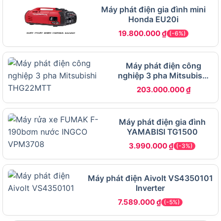
Máy phát điện gia đình mini
Honda EU20i
19.800.000
₫
(-6%)
Máy phát điện công
nghiệp 3 pha Mitsubishi
THG22MTT
203.000.000
₫
Ứng dụng linh hoạt – Từ hộ gia đình đến công trình nhỏ
Máy phát điện gia đình
Dành cho hộ gia đình:
YAMABISI TG1500
Cấp điện cho tủ lạnh, máy giặt, tivi, máy bơm,
3.990.000
₫
(-3%)
wifi và các thiết bị điện cơ bản khi mất điện.
Phù hợp cho nhà phố, vùng ngoại ô hoặc khu
Máy phát điện Aivolt VS4350101
vực nông thôn nơi điện lưới không ổn định.
Inverter
7.589.000
₫
(-5%)
Sử dụng trong công trình nhỏ, xưởng sản xuất: