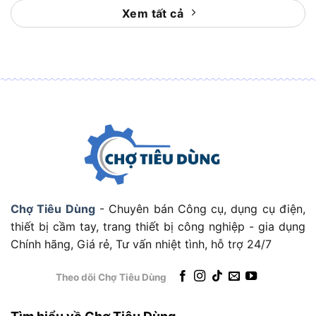
Vận hành máy khoan, máy cắt, đèn chiếu sáng
Xem tất cả
hoặc các thiết bị điện dân dụng tại công
trường.
Giải pháp điện di động hiệu quả cho đội thi
công xây dựng quy mô nhỏ.
Dùng cho cửa hàng, ki-ốt:
Đảm bảo hoạt động của đèn, tủ đông, máy tính
tiền hoặc hệ thống quạt, máy lạnh mini trong
giờ cao điểm mất điện.
Hệ thống điều chỉnh điện áp AVR –
Chợ Tiêu Dùng
- Chuyên bán Công cụ, dụng cụ điện,
Bảo vệ thiết bị kết nối
thiết bị cầm tay, trang thiết bị công nghiệp - gia dụng
Chính hãng, Giá rẻ, Tư vấn nhiệt tình, hỗ trợ 24/7
Theo dõi Chợ Tiêu Dùng