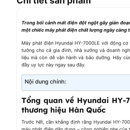
Chi tiết sản phẩm
Mức tiêu hao nhiên liệu
Khoảng
Trong bối cảnh mất điện đột ngột gây gián đoạn
một chiếc máy phát điện chất lượng ngày càng t
Máy phát điện Hyundai HY-7000LE với động cơ x
tưởng cho cả gia đình, nhà xưởng và doanh nghi
liệu mà còn dễ vận hành và bảo dưỡng. Hãy cù
đầy uy lực này ngay sau đây.
Nội dung chính:
Tổng quan về Hyundai HY-7
thương hiệu Hàn Quốc
Trước hết, cần khẳng định rằng Hyundai HY-700
máy phát điện dân dụng – công nghiệp nhẹ của 