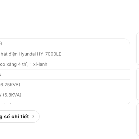
ết
hát điện Hyundai HY-7000LE
ơ xăng 4 thì, 1 xi-lanh
c
(6.25KVA)
 (6.8KVA)
– 1 pha
n + giật tay
 số chi tiết