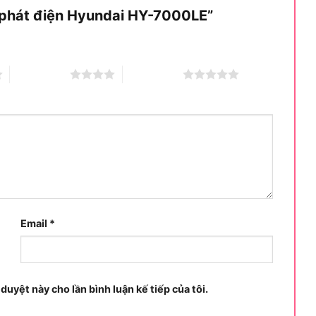
y phát điện Hyundai HY-7000LE”
4 trên 5 sao
5 trên 5 sao
Email
*
 duyệt này cho lần bình luận kế tiếp của tôi.