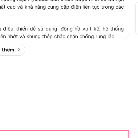
suất cao và khả năng cung cấp điện liên tục trong các
 điều khiển dễ sử dụng, đồng hồ volt kế, hệ thống
iến nhớt và khung thép chắc chắn chống rung lắc.
E vượt trội hơn các sản phẩm
 thêm