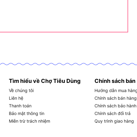
 trội hơn các sản phẩm cùng phân khúc
ật giúp HY-7000LE trở thành model bán chạy:
iết kiệm nhiên liệu
Tìm hiểu về Chợ Tiêu Dùng
Chính sách bán
ăng hiệu suất đốt cháy nhiên liệu, giảm tiêu hao và
Về chúng tôi
Hướng dẫn mua hàn
Liên hệ
Chính sách bán hàng
n xoắn khỏe, phù hợp cho các thiết bị tiêu thụ điện
Thanh toán
Chính sách bảo hành
nghiệp.
Bảo mật thông tin
Chính sách đổi trả
Miễn trừ trách nhiệm
Quy trình giao hàng
ện + giật tay