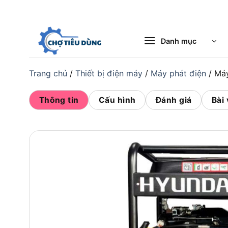
Bỏ
qua
nội
Danh mục
dung
Trang chủ
/
Thiết bị điện máy
/
Máy phát điện
/
Máy
Thông tin
Cấu hình
Đánh giá
Bài 