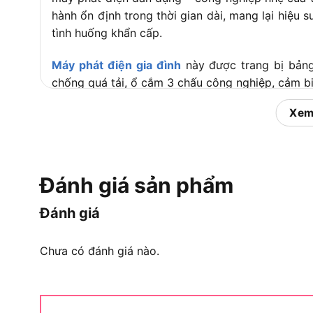
hành ổn định trong thời gian dài, mang lại hiệu 
tình huống khẩn cấp.
Máy phát điện gia đình
này được trang bị bảng
chống quá tải, ổ cắm 3 chấu công nghiệp, cảm b
Điểm nổi bật giúp HY-7000L
Xem
cùng phân khúc
Đánh giá sản phẩm
Đánh giá
Chưa có đánh giá nào.