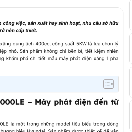
 2.2 lít/giờ (tải
 công việc, sản xuất hay sinh hoạt, nhu cầu sở hữu
rở nên cấp thiết.
ăng dung tích 400cc, công suất 5KW là lựa chọn lý
ệp nhỏ. Sản phẩm không chỉ bền bỉ, tiết kiệm nhiên
ng khám phá chi tiết mẫu máy phát điện xăng 1 pha
000LE – Máy phát điện đến từ
0LE là một trong những model tiêu biểu trong dòng
thương hiệu Hyundai. Sản phẩm được thiết kế để vận