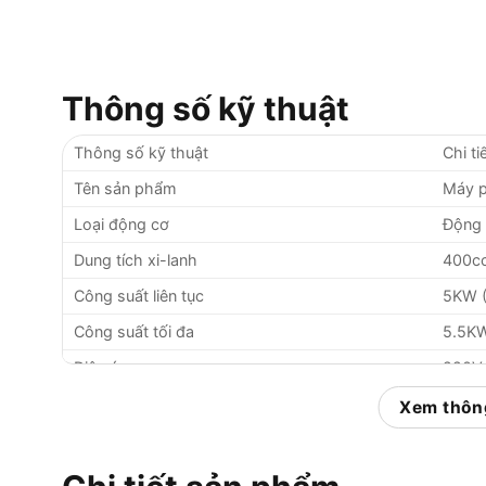
Thông số kỹ thuật
Thông số kỹ thuật
Chi ti
Tên sản phẩm
Máy p
Loại động cơ
Động c
Dung tích xi-lanh
400c
Công suất liên tục
5KW 
Công suất tối đa
5.5KW
Điện áp
220V 
Hệ thống khởi động
Đề điệ
Xem thông
Dung tích bình nhiên liệu
25 lít
Dung tích nhớt
1.1 lít