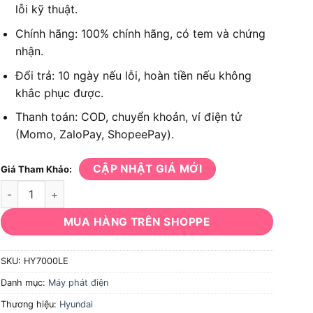
lỗi kỹ thuật.
Chính hãng: 100% chính hãng, có tem và chứng
nhận.
Đổi trả: 10 ngày nếu lỗi, hoàn tiền nếu không
khắc phục được.
Thanh toán: COD, chuyển khoản, ví điện tử
(Momo, ZaloPay, ShopeePay).
CẬP NHẬT GIÁ MỚI
Giá Tham Khảo:
Máy phát điện Hyundai HY-7000LE số lượng
MUA HÀNG TRÊN SHOPPE
SKU:
HY7000LE
Danh mục:
Máy phát điện
Thương hiệu:
Hyundai