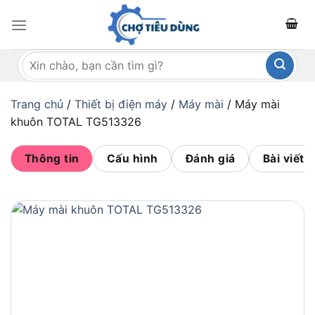
Bỏ
qua
nội
Tìm
dung
kiếm:
Trang chủ
/
Thiết bị điện máy
/
Máy mài
/
Máy mài
khuôn TOTAL TG513326
Thông tin
Cấu hình
Đánh giá
Bài viết