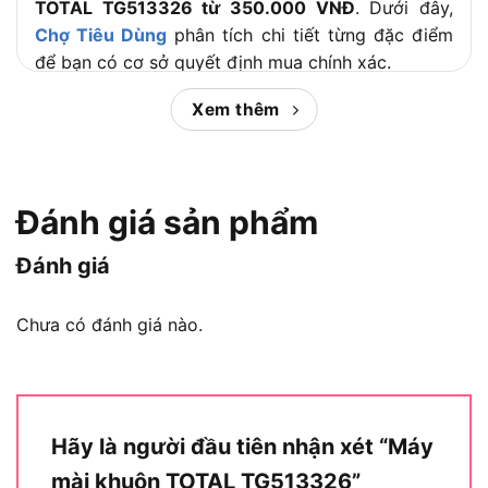
TOTAL TG513326 từ 350.000 VNĐ
. Dưới đây,
Chợ Tiêu Dùng
phân tích chi tiết từng đặc điểm
để bạn có cơ sở quyết định mua chính xác.
Xem thêm
Nội dung chính:
Máy mài khuôn TOTAL TG513326 là
Đánh giá sản phẩm
gì?
Đánh giá
Chưa có đánh giá nào.
Hãy là người đầu tiên nhận xét “Máy
mài khuôn TOTAL TG513326”