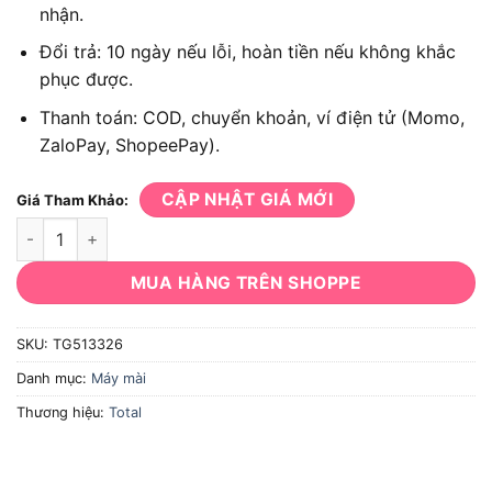
nhận.
Đổi trả: 10 ngày nếu lỗi, hoàn tiền nếu không khắc
phục được.
Thanh toán: COD, chuyển khoản, ví điện tử (Momo,
ZaloPay, ShopeePay).
CẬP NHẬT GIÁ MỚI
Giá Tham Khảo:
Máy mài khuôn TOTAL TG513326 số lượng
MUA HÀNG TRÊN SHOPPE
SKU:
TG513326
Danh mục:
Máy mài
Thương hiệu:
Total