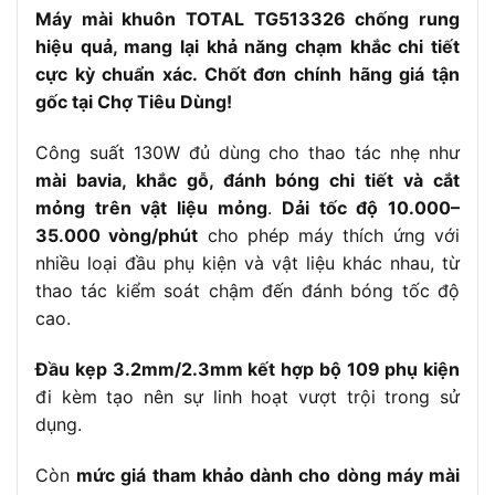
tốc độ
Máy mài khuôn TOTAL TG513326 chống rung
– 1 dây đàn hồi
hiệu quả, mang lại khả năng chạm khắc chi tiết
– 109 linh kiện (đầu mài, mũi khoan, v.v.)
cực kỳ chuẩn xác. Chốt đơn chính hãng giá tận
Phụ kiện đi
– 1 bộ than
kèm
gốc tại Chợ Tiêu Dùng!
– Hộp nhựa BMC
Công suất 130W đủ dùng cho thao tác nhẹ như
Mài góc cạnh, gia công chi tiết nhỏ, khắc,
mài bavia, khắc gỗ, đánh bóng chi tiết và cắt
Công dụng
cắt, khoan trên nhiều vật liệu
mỏng trên vật liệu mỏng
.
Dải tốc độ 10.000–
Động cơ
Động cơ chổi than
35.000 vòng/phút
cho phép máy thích ứng với
nhiều loại đầu phụ kiện và vật liệu khác nhau, từ
Trọng
Khoảng 1.5kg (ước lượng dựa trên dòng máy
lượng
tương tự)
thao tác kiểm soát chậm đến đánh bóng tốc độ
cao.
Thời gian
6 tháng (tùy nhà phân phối)
bảo hành
Đầu kẹp 3.2mm/2.3mm kết hợp bộ 109 phụ kiện
– Thiết kế nhỏ gọn, dễ cầm nắm
đi kèm tạo nên sự linh hoạt vượt trội trong sử
– Điều chỉnh tốc độ linh hoạt
Tính năng
dụng.
nổi bật
– Đa dạng phụ kiện hỗ trợ nhiều công
việc
Còn
mức giá tham khảo dành cho dòng máy mài