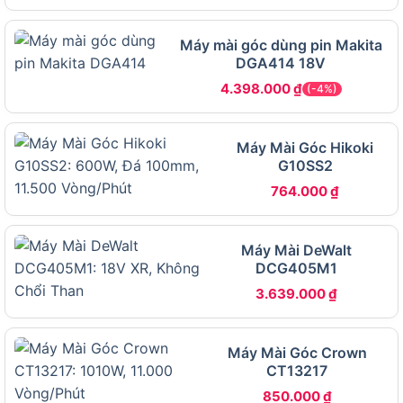
tay phổ thông tại Việt Nam.
Máy mài góc dùng pin Makita
–
Model
: TG513326 – mã định danh chính xác cho
DGA414 18V
phiên bản máy mài khuôn mini này.
4.398.000
₫
(-4%)
–
Dòng sản phẩm
: máy mài khuôn mini, không
thuộc nhóm máy mài góc hay máy mài khuôn
Máy Mài Góc Hikoki
công suất lớn.
G10SS2
764.000
₫
–
Điện áp
: 220–240V~50/60Hz, tương thích lưới
điện dân dụng Việt Nam.
Máy Mài DeWalt
–
Đặc trưng
: thiết kế nhỏ gọn cầm tay, có núm
DCG405M1
chỉnh tốc, dùng đầu phụ kiện đường kính nhỏ.
3.639.000
₫
–
Lưu ý nhận diện
: không nên nhầm TG513326 với
máy mài góc dùng đĩa lớn hoặc máy mài khuôn
Máy Mài Góc Crown
công suất lớn dành cho xưởng cơ khí nặng.
CT13217
850.000
₫