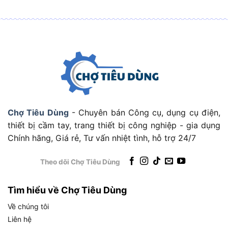
Chợ Tiêu Dùng
- Chuyên bán Công cụ, dụng cụ điện,
thiết bị cầm tay, trang thiết bị công nghiệp - gia dụng
Chính hãng, Giá rẻ, Tư vấn nhiệt tình, hỗ trợ 24/7
Theo dõi Chợ Tiêu Dùng
TOTAL TG513326 có thân máy nhỏ gọn thích hợp với
đa số người dùng
Tìm hiểu về Chợ Tiêu Dùng
Về chúng tôi
Máy phù hợp với người làm DIY, thợ cơ khí nhỏ,
Liên hệ
thợ sửa chữa, người làm mô hình, điêu khắc hoặc