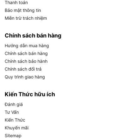
Thanh toán
xử lý chi tiết cần độ chính xác. Nhóm người dùng
Bảo mật thông tin
này thường cần máy dễ cầm, dễ đổi phụ kiện và
Miễn trừ trách nhiệm
thao tác được trong không gian hẹp.
Cụ thể hơn, từng nhóm người dùng sẽ khai thác
Chính sách bán hàng
TG513326 theo mục đích riêng:
Hướng dẫn mua hàng
Chính sách bán hàng
–
Người dùng gia đình
: cần một chiếc máy đa
Chính sách bảo hành
năng nhỏ gọn để sửa đồ, mài cạnh sắc, đánh bóng
Chính sách đổi trả
vật dụng kim loại hay xử lý đồ gỗ nhẹ.
Quy trình giao hàng
–
Thợ cơ khí nhỏ
: dùng máy để mài bavia sau
khoan, làm mịn cạnh cắt kim loại, xử lý mối hàn
Kiến Thức hữu ích
nhỏ trong không gian hẹp.
Đánh giá
Tư Vấn
–
Người làm mô hình
: cần khắc, cắt và đánh bóng
Kiến Thức
các chi tiết nhỏ trên nhựa, gỗ hoặc kim loại mỏng
Khuyến mãi
với độ chính xác cao.
Sitemap