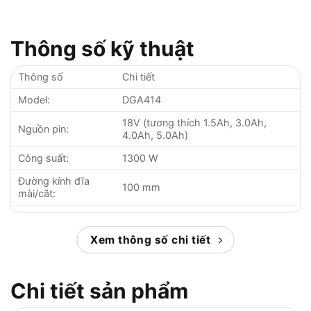
Thông số kỹ thuật
Thông số
Chi tiết
Model:
DGA414
18V (tương thích 1.5Ah, 3.0Ah,
Nguồn pin:
4.0Ah, 5.0Ah)
Công suất:
1300 W
Đường kính đĩa
100 mm
mài/cắt:
Tốc độ không tải:
3000 – 8500 vòng/phút
Kích thước:
Xem thông số chi tiết
368 x 117 x 147 mm
Trọng lượng:
2.2 – 2.8 kg (tùy phiên bản)
Chi tiết sản phẩm
Động cơ:
Không chổi than (BL Motor)
Xuất xứ:
Trung Quốc