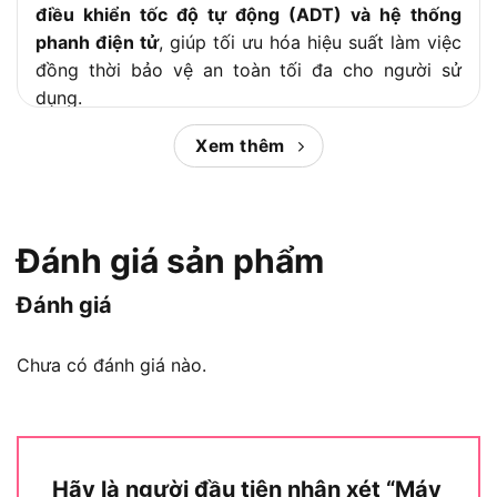
điều khiển tốc độ tự động (ADT) và hệ thống
phanh điện tử
, giúp tối ưu hóa hiệu suất làm việc
đồng thời bảo vệ an toàn tối đa cho người sử
dụng.
Xem thêm
Cuối cùng đối với thông tin báo giá, ngân sách để
bạn trang bị
Makita DGA414
hiện rơi vào khoảng
4.398.000 VNĐ
, một khoản đầu tư xứng đáng
cho nhu cầu sử dụng cường độ cao. Sau đây là
Đánh giá sản phẩm
phân tích chi tiết của
Chợ Tiêu Dùng
về từng khía
cạnh để bạn có cái nhìn đầy đủ trước khi quyết
Đánh giá
định đầu tư chiếc máy mài góc dùng pin này.
Chưa có đánh giá nào.
Nội dung chính:
Máy mài Makita DGA414 dùng pin
18V có gì nổi bật?
Hãy là người đầu tiên nhận xét “Máy