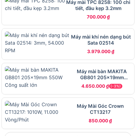
tại Chợ Tiêu Dùng.
Máy mài TPC 8258: 100 chi
tiết, đầu kẹp 3.2mm
Sau khi đã nắm rõ hiệu suất và ưu điểm của hệ
700.000
₫
thống pin, hãy cùng tìm hiểu xem các ứng dụng
thực tế nào giúp Makita DGA414 phát huy tối đa
Máy mài khí nén dạng bút
công năng trong công việc.
Sata 02514
3.979.000
₫
Máy mài Makita DGA414 phù hợp với công
việc nào?
Máy mài Makita DGA414 phù hợp với cắt sắt
Máy mài bàn MAKITA
GB801 205x19mm
mỏng, mài ba via mối hàn, đánh bóng kim loại,
550W
mài bê tông nhẹ và làm sạch bề mặt sơn, gỉ sét ở
4.650.000
₫
(-3%)
các công trình vừa và nhỏ.
Máy Mài Góc Crown
Cụ thể hơn, nhờ đường kính đá 100mm và tốc độ
CT13217
8.500 vòng/phút, DGA414 đáp ứng tốt các nhóm
850.000
₫
công việc sau:
–
Cơ khí – inox
: Cắt thép hộp, ống nước, sắt V