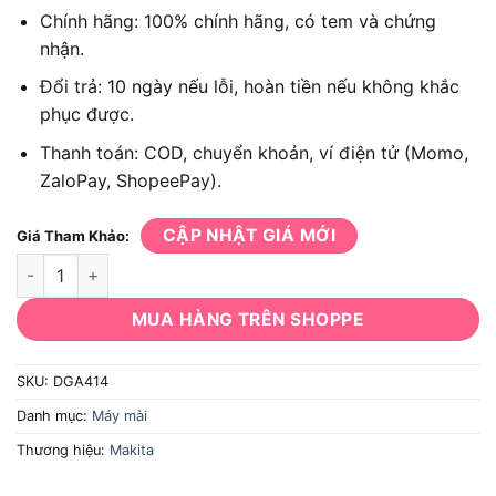
Chính hãng: 100% chính hãng, có tem và chứng
nhận.
Đổi trả: 10 ngày nếu lỗi, hoàn tiền nếu không khắc
phục được.
Thanh toán: COD, chuyển khoản, ví điện tử (Momo,
ZaloPay, ShopeePay).
CẬP NHẬT GIÁ MỚI
Giá Tham Khảo:
Máy mài góc dùng pin Makita DGA414 18V số lượng
MUA HÀNG TRÊN SHOPPE
SKU:
DGA414
Danh mục:
Máy mài
Thương hiệu:
Makita