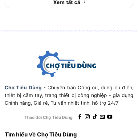
Xem tất cả
mỏng dưới 5mm; mài mối hàn TIG/MIG.
–
Xây dựng – nội thất
: Mài bê tông nhẹ, cắt gạch
men, vát mép đá hoa cương.
–
Sửa chữa ô tô – xe máy
: Đánh bóng vành mâm,
làm sạch gỉ sét trên khung gầm.
–
Đồ gỗ – mỹ nghệ
: Mài nhám gỗ thô khi gắn đĩa
nhám Velcro thích hợp.
Theo quan sát vận hành thực tế của đội ngũ tư
Chợ Tiêu Dùng
- Chuyên bán Công cụ, dụng cụ điện,
vấn tại Chợ Tiêu Dùng, dòng máy mài góc chạy
thiết bị cầm tay, trang thiết bị công nghiệp - gia dụng
pin như DGA414 đặc biệt hiệu quả ở những vị trí
Chính hãng, Giá rẻ, Tư vấn nhiệt tình, hỗ trợ 24/7
không có nguồn điện như công trình ngoài trời,
mái nhà, công trình tầng cao hoặc hệ thống điện
Theo dõi Chợ Tiêu Dùng
đang thi công.
Tìm hiểu về Chợ Tiêu Dùng