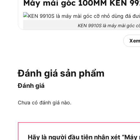
Máy mài góc 100MM KEN 991
KEN 9910S là máy mài góc c
Xem
Máy mài góc 100MM KEN 9910S là dòng máy m
thương hiệu KEN, chuyên phục vụ các công việc 
trong sửa chữa dân dụng hoặc xưởng cơ khí nhỏ
Đánh giá sản phẩm
Để hiểu rõ hơn về dòng máy này, cần xem xé
đối tượng người dùng phù hợp và điểm khác biệt
Đánh giá
KEN 9910S thuộc nhóm máy mài góc
Chưa có đánh giá nào.
Máy mài góc KEN 9910S thuộc phân khúc máy m
dụng để thực hiện các tác vụ cắt gọt, mài mòn 
các xưởng cơ khí bán chuyên hoặc gia đình
. Vi
vòng tua cao giúp cỗ máy này giải quyết trọn vẹn
Hãy là người đầu tiên nhận xét “Máy