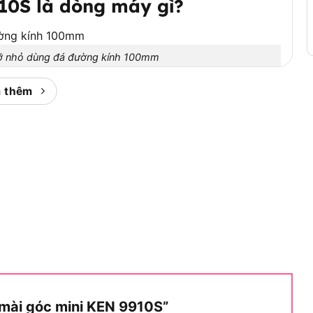
0S là dòng máy gì?
ỡ nhỏ dùng đá đường kính 100mm
 thêm
ài góc cỡ nhỏ dùng đá đường kính 100mm, thuộc
mài, cắt, làm sạch ba via và xử lý bề mặt kim loại
.
t nhóm máy mài góc 100mm mà KEN 9910S thuộc về,
 so với các dòng máy cỡ lớn hơn.
 100mm dùng để làm gì?
ài cầm tay cỡ nhỏ đa năng, được thiết kế chuyên
và đánh bóng linh hoạt trên bề mặt kim loại, gỗ tại
ệc sở hữu đường kính đĩa 100mm kết hợp cùng tốc độ
 các kịch bản thi công thực tế sau:
 mài góc mini KEN 9910S”