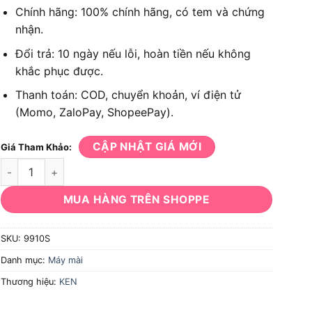
Chính hãng: 100% chính hãng, có tem và chứng
nhận.
Đổi trả: 10 ngày nếu lỗi, hoàn tiền nếu không
khắc phục được.
Thanh toán: COD, chuyển khoản, ví điện tử
(Momo, ZaloPay, ShopeePay).
CẬP NHẬT GIÁ MỚI
Giá Tham Khảo:
Máy mài góc mini KEN 9910S số lượng
MUA HÀNG TRÊN SHOPPE
SKU:
9910S
Danh mục:
Máy mài
Thương hiệu:
KEN