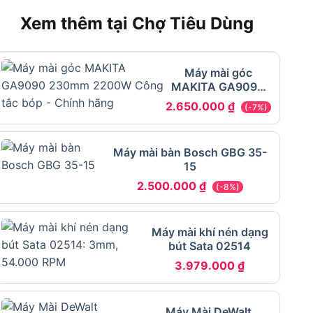
Xem thêm tại Chợ Tiêu Dùng
Máy mài góc
MAKITA GA9090
230mm 2200W
2.650.000
₫
(-7%)
Công tắc bóp
Máy mài bàn Bosch GBG 35-
15
2.500.000
₫
(-8%)
Máy mài khí nén dạng
bút Sata 02514
3.979.000
₫
Máy Mài DeWalt