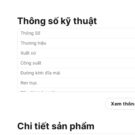
Thông số kỹ thuật
Thông Số
Thương hiệu
Xuất xứ
Công suất
Đường kính đĩa mài
Ren trục
Tốc độ không tải
Điện áp
Xem thông
Trọng lượng
Loại công tắc
Chi tiết sản phẩm
Bảo hành