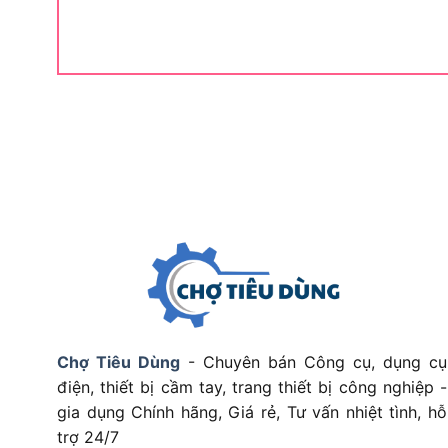
Máy mài góc KEN 9910S phù hợp với
Máy mài góc KEN 9910S là giải pháp lý tưởng dà
thép mỏng), thợ mộc và người dùng gia đình (D
cao tính linh hoạt
. Với mức công suất vừa vặn 
huy tối đa giá trị khi nằm trong tay các nhóm đối
–
Thợ thi công nhôm kính, nội thất
: Nhờ thiết k
dàng cầm máy bằng một tay để thao tác cắt gọt 
ở những không gian chật hẹp, trên cao mà không 
–
Xưởng cơ khí bán chuyên (sắt dân dụng)
: Thi
thép chữ V, đánh bay xỉ hàn gồ ghề hoặc kết hợp
trước khi sơn phết.
Chợ Tiêu Dùng
- Chuyên bán Công cụ, dụng cụ
–
Người dùng gia đình (DIY)
: Đây là công cụ “đa
điện, thiết bị cầm tay, trang thiết bị công nghiệp -
các ông bố dễ dàng tự sửa chữa lặt vặt, mài s
gia dụng Chính hãng, Giá rẻ, Tư vấn nhiệt tình, hỗ
dụng kim loại cũ kỹ.
trợ 24/7