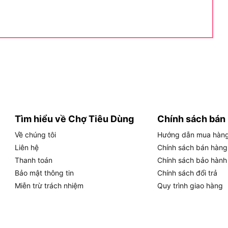
 người dùng nào?
nh riêng cho thợ thi công dân dụng (nhôm kính, sắt
IY) đang tìm kiếm một công cụ cắt mài nhỏ gọn, đề
và quy cách đĩa 100mm tiêu chuẩn, cỗ máy này phát
 tượng sau:
ế thuôn gọn và trọng lượng nhẹ, người thợ có thể dễ
thanh nhôm định hình, vát mép vật liệu hay mài dũa
Tìm hiểu về Chợ Tiêu Dùng
Chính sách bán
lo mỏi cổ tay.
Về chúng tôi
Hướng dẫn mua hàn
ết bị đáp ứng hoàn hảo các tác vụ cắt sắt hộp mỏng,
Liên hệ
Chính sách bán hàng
 với đĩa nhám xếp để chà sạch rỉ sét bề mặt kim loại
Thanh toán
Chính sách bảo hành
Bảo mật thông tin
Chính sách đổi trả
Miễn trừ trách nhiệm
Quy trình giao hàng
 năng” không thể thiếu trong tủ đồ nghề tại gia, giúp
ắc dao kéo, cắt ống nhựa PVC hay đánh bóng các vật