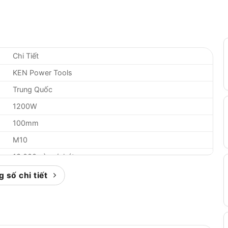
Chi Tiết
KEN Power Tools
Trung Quốc
1200W
100mm
M10
13.000 vòng/phút
220-240V, 50/60Hz
 số chi tiết
1.4kg
Công tắc trượt
6 tháng