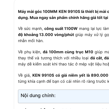
Máy mài góc 100MM KEN 9910S là thiết bị mài c
dụng. Mua ngay sản phẩm chính hãng giá tốt tạ
Về sức mạnh,
công suất 1100W
mang lại lực là
độ khoảng 13.000 vòng/phút
giúp máy xử lý gọ
nhẵn mối hàn.
Về phụ kiện,
đá 100mm cùng trục M10
giúp má
thay thế và tương thích với nhiều loại
đá cắt, đ
máy dễ kiểm soát khi thao tác ở mép vật liệu hoặc
Về giá,
KEN 9910S có giá niêm yết là 890.00
từng khía cạnh để bạn có cái nhìn rõ ràng trước 
Nội dung chính: