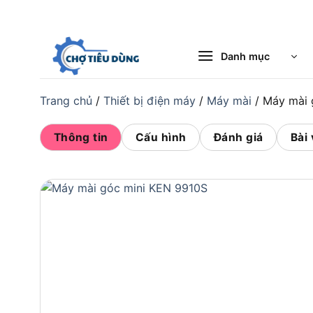
Bỏ
qua
nội
Danh mục
dung
Trang chủ
/
Thiết bị điện máy
/
Máy mài
/
Máy mài 
Thông tin
Cấu hình
Đánh giá
Bài 