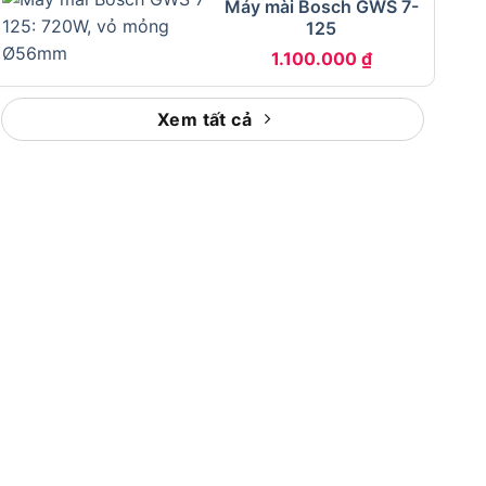
Máy mài Bosch GWS 7-
125
1.100.000
₫
Xem tất cả