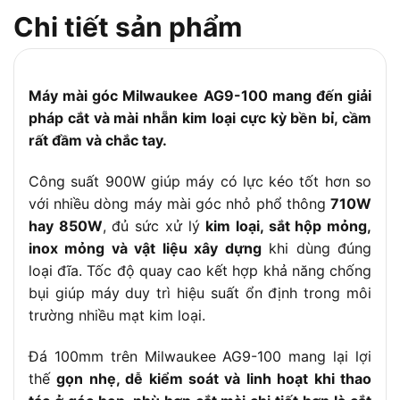
Trục đá
M10
Chi tiết sản phẩm
Kích thước (D x R
280 x 100 x 80 mm (ước lượng, tùy
x C)
nguồn)
Trọng lượng
Khoảng 2.0kg
Máy mài góc Milwaukee AG9-100 mang đến giải
Chất liệu vỏ máy
Nhựa cao cấp kết hợp kim loại
pháp cắt và mài nhẵn kim loại cực kỳ bền bỉ, cầm
– Thiết kế nhỏ gọn, dễ cầm nắm
rất đầm và chắc tay.
– Tay cầm chắc chắn, chống trơn
Tính năng nổi bật
trượt
Công suất 900W giúp máy có lực kéo tốt hơn so
với nhiều dòng máy mài góc nhỏ phổ thông
710W
– Hiệu suất mài/cắt mạnh mẽ
hay 850W
, đủ sức xử lý
kim loại, sắt hộp mỏng,
– Tay cầm phụ
inox mỏng và vật liệu xây dựng
khi dùng đúng
– Cờ lê khóa đĩa
loại đĩa. Tốc độ quay cao kết hợp khả năng chống
Phụ kiện đi kèm
– Vành bảo vệ
bụi giúp máy duy trì hiệu suất ổn định trong môi
trường nhiều mạt kim loại.
Độ ồn
≤ 85dB (ước lượng,
Đá 100mm trên Milwaukee AG9-100 mang lại lợi
thế
gọn nhẹ, dễ kiểm soát và linh hoạt khi thao