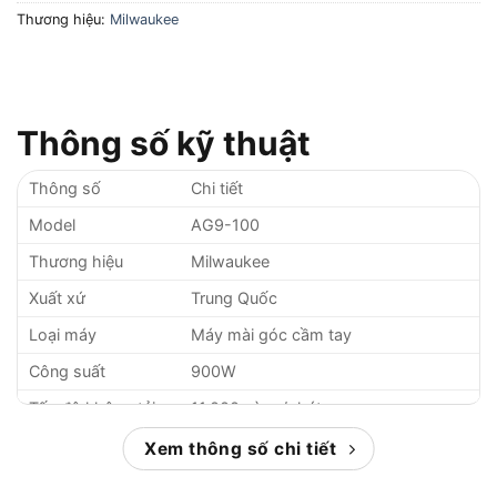
Thương hiệu:
Milwaukee
Thông số kỹ thuật
Thông số
Chi tiết
Model
AG9-100
Thương hiệu
Milwaukee
Xuất xứ
Trung Quốc
Loại máy
Máy mài góc cầm tay
Công suất
900W
Tốc độ không tải
11.000 vòng/phút
Đường kính đĩa
Xem thông số chi tiết
100mm (4 inch)
mài