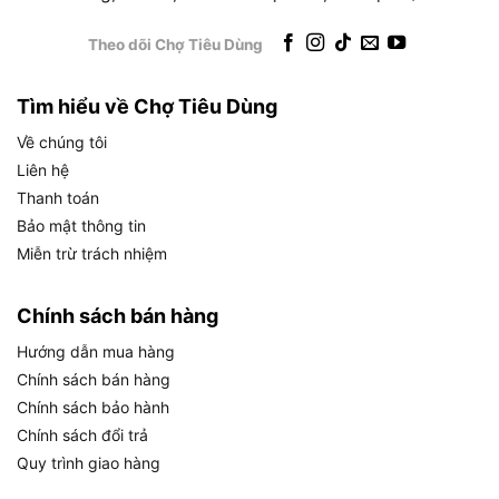
Milwaukee AG9-100 như máy cắt phá nặng liên
Theo dõi Chợ Tiêu Dùng
tục thay cho dòng 125mm, 150mm hay 180mm.
Đường kính đá nhỏ giới hạn độ sâu cắt và lực phá
vật liệu cứng dày.
Tìm hiểu về Chợ Tiêu Dùng
Về chúng tôi
Ngoài việc xác định mức độ phù hợp với từng
Liên hệ
nhóm thợ, bạn cần thực hiện bước đối chiếu trực
Thanh toán
tiếp giữa dòng máy dùng điện AG9-100 và hệ máy
Bảo mật thông tin
mài dùng pin Milwaukee để thấy rõ sự khác biệt
Miễn trừ trách nhiệm
về chi phí đầu tư cũng như tính cơ động trong
công việc.
Chính sách bán hàng
Milwaukee AG9-100 khác gì so với máy mài
Hướng dẫn mua hàng
góc dùng pin Milwaukee?
Chính sách bán hàng
Chính sách bảo hành
Milwaukee AG9-100 là dòng dùng điện trực tiếp,
Chính sách đổi trả
có chi phí đầu tư ban đầu thấp hơn máy mài góc
Quy trình giao hàng
Milwaukee dùng pin M18, nhưng phụ thuộc vào
nguồn điện trong suốt quá trình làm việc.