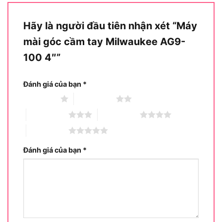
điện trực tiếp
Hãy là người đầu tiên nhận xét “Máy
Milwaukee AG9-100 là máy mài góc cầm tay
mài góc cầm tay Milwaukee AG9-
chạy điện trực tiếp, thuộc nhóm máy 100mm,
100 4″”
công suất 900W, được thiết kế cho nhu cầu cắt,
mài, làm sạch ba via và xử lý bề mặt vật liệu trong
xưởng cơ khí hoặc công trình.
Đánh giá của bạn
*
1 trên 5 sao
2 trên 5 sao
Để hiểu rõ hơn về vị trí của dòng máy này trong
3 trên 5 sao
4 trên 5 sao
hệ sinh thái Milwaukee, hãy cùng phân tích chi tiết
từng khía cạnh nhận diện.
5 trên 5 sao
Đánh giá của bạn
*
Milwaukee AG9-100 thuộc nhóm máy mài góc
nào?
Máy mài góc Milwaukee AG9-100 chính xác
thuộc phân khúc máy mài góc cầm tay cỡ nhỏ
chuyên nghiệp dùng điện (sử dụng đĩa 100mm /
4 inch). Trái ngược với thân hình nhỏ nhắn, đây là