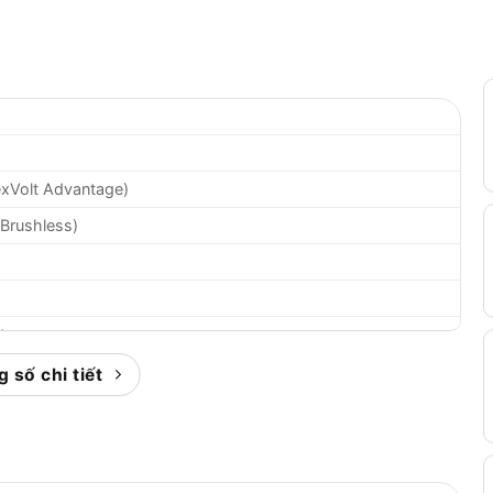
xVolt Advantage)
(Brushless)
t
hút
 số chi tiết
hút
t
út