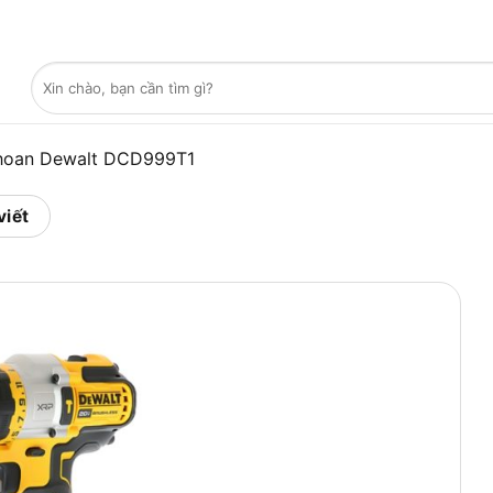
Tìm
kiếm:
hoan Dewalt DCD999T1
viết