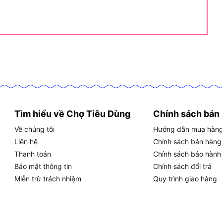
ết Của Dewalt DCD999T1 Là Gì?
9T1
Volt Advantage)
rushless)
Tìm hiểu về Chợ Tiêu Dùng
Chính sách bán
Về chúng tôi
Hướng dẫn mua hàn
Liên hệ
Chính sách bán hàng
Thanh toán
Chính sách bảo hành
út
Bảo mật thông tin
Chính sách đổi trả
Miễn trừ trách nhiệm
Quy trình giao hàng
út
t