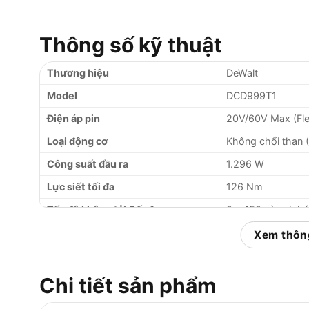
Thông số kỹ thuật
Thương hiệu
DeWalt
Model
DCD999T1
Điện áp pin
20V/60V Max (Fle
Loại động cơ
Không chổi than 
Công suất đầu ra
1.296 W
Lực siết tối đa
126 Nm
Tốc độ không tải Cấp 1
0 – 450 vòng/phú
Tốc độ không tải Cấp 2
0 – 1.300 vòng/p
Xem thông
Tốc độ không tải Cấp 3
0 – 2.000 vòng/p
Tốc độ đập Cấp 1
0 – 8.500 lần/phú
Chi tiết sản phẩm
Tốc độ đập Cấp 2
0 – 25.500 lần/ph