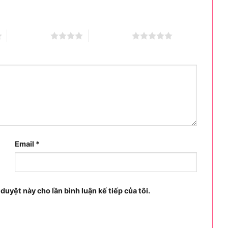
4 trên 5 sao
5 trên 5 sao
Email
*
 duyệt này cho lần bình luận kế tiếp của tôi.