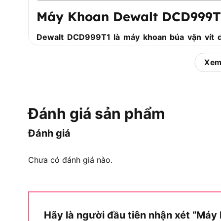
Máy Khoan Dewalt DCD999T1
Dewalt DCD999T1 là máy khoan búa vặn vít 
trong toàn bộ lineup máy khoan DeWalt, tích hợ
khoan thường trên gỗ và kim loại, bắt vít.
Xem
Để hiểu rõ vị trí của DCD999T1 trong thị trường,
kèm mà DeWalt trang bị cho dòng máy này.
Đánh giá sản phẩm
Thông Số Kỹ Thuật Chi Tiết Của Dew
Đánh giá
Dewalt DCD999T1 sở hữu bộ thông số kỹ thuật vư
thị trường, được trình bày chi tiết trong bảng
Chưa có đánh giá nào.
thông số kỹ thuật gốc của DCD999T1, bao gồm 
kèm theo.
Hãy là người đầu tiên nhận xét “M