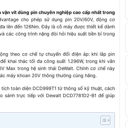
út
ặn vít dùng pin chuyên nghiệp cao cấp nhất trong
ự động
Advantage cho phép sử dụng pin 20V/60V, động cơ
i đa lên đến 126Nm. Đây là cỗ máy được thiết kế dành
à các công trình nặng đòi hỏi hiệu suất bền bỉ trong
ng theo cơ chế tự chuyển đổi điện áp: khi lắp pin
để khai thác tối đa công suất 1.296W, trong khi vẫn
ao gồm pin)
0V Max trong hệ sinh thái DeWalt. Chính cơ chế này
/60V 6.0Ah, 1 sạc nhanh, 1 túi xách/vali
i các máy khoan 20V thông thường cùng hãng.
 tích toàn diện DCD999T1 từ thông số kỹ thuật, cách
so sánh trực tiếp với Dewalt DCD7781D2-B1 để giúp