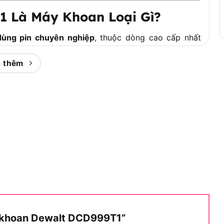
 Là Máy Khoan Loại Gì?
dùng pin chuyên nghiệp
, thuộc dòng cao cấp nhất
p đồng thời ba chức năng làm việc chính: khoan búa,
 thêm
 cần xem xét đầy đủ cấu trúc kỹ thuật và phụ kiện đi
alt DCD999T1 Là Gì?
ợt trội so với phần lớn máy khoan pin cầm tay trên
 dưới đây. Bảng thông số dưới đây tổng hợp toàn bộ
nguồn điện, hiệu suất, khả năng khoan và phụ kiện
áy khoan Dewalt DCD999T1”