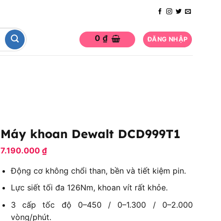
0
₫
ĐĂNG NHẬP
Máy khoan Dewalt DCD999T1
7.190.000
₫
Động cơ không chổi than, bền và tiết kiệm pin.
Lực siết tối đa 126Nm, khoan vít rất khỏe.
3 cấp tốc độ 0–450 / 0–1.300 / 0–2.000
vòng/phút.