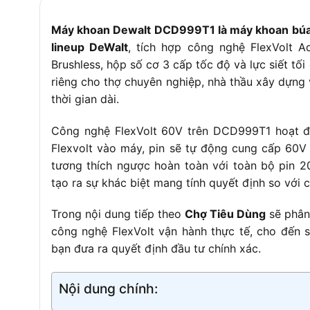
Tốc độ đập Cấp 3
0 – 38.250 lần/ph
Máy khoan Dewalt DCD999T1 là máy khoan búa v
Đầu kẹp
13mm, kim loại t
lineup DeWalt
, tích hợp công nghệ FlexVolt 
Hộp số
Cơ 3 cấp tốc độ
Brushless, hộp số cơ 3 cấp tốc độ và lực siết tố
riêng cho thợ chuyên nghiệp, nhà thầu xây dựng v
Khoan gỗ tối đa
55 mm
thời gian dài.
Khoan kim loại tối đa
15 mm
Khoan tường gạch tối đa
13 mm
Công nghệ FlexVolt 60V trên DCD999T1 hoạt độ
Flexvolt vào máy, pin sẽ tự động cung cấp 60V 
Trọng lượng thân máy
1,61 kg (không b
tương thích ngược hoàn toàn với toàn bộ pin 2
Phụ kiện bộ T1
1 pin FlexVolt 20V
tạo ra sự khác biệt mang tính quyết định so vớ
Trong nội dung tiếp theo
Chợ Tiêu Dùng
sẽ phân
công nghệ FlexVolt vận hành thực tế, cho đến 
bạn đưa ra quyết định đầu tư chính xác.
Nội dung chính: