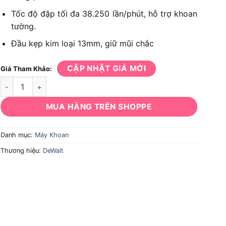
Tốc độ đập tối đa 38.250 lần/phút, hỗ trợ khoan
tường.
Đầu kẹp kim loại 13mm, giữ mũi chắc
CẬP NHẬT GIÁ MỚI
Giá Tham Khảo:
Máy khoan Dewalt DCD999T1 số lượng
MUA HÀNG TRÊN SHOPPE
Danh mục:
Máy Khoan
Thương hiệu:
DeWalt