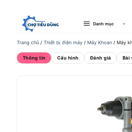
Bỏ
qua
nội
Danh mục
dung
Trang chủ
/
Thiết bị điện máy
/
Máy Khoan
/
Máy k
Thông tin
Cấu hình
Đánh giá
Bài 