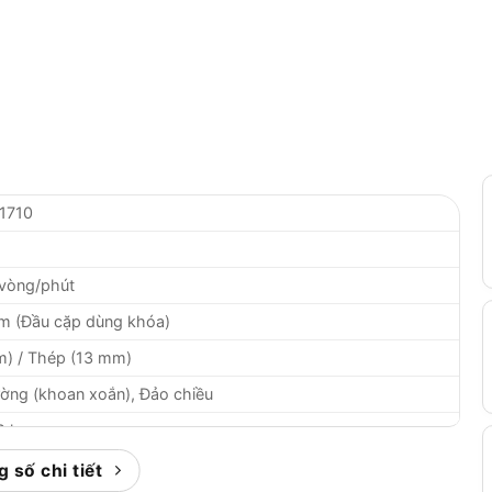
1710
 vòng/phút
mm (Đầu cặp dùng khóa)
) / Thép (13 mm)
ờng (khoan xoắn), Đảo chiều
8 kg
 số chi tiết