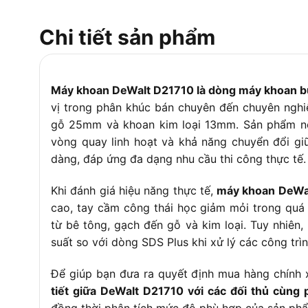
Chi tiết sản phẩm
Máy khoan DeWalt D21710 là dòng máy khoan 
vị trong phân khúc bán chuyên đến chuyên nghi
gỗ 25mm và khoan kim loại 13mm. Sản phẩm nổi
vòng quay linh hoạt và khả năng chuyển đổi g
dàng, đáp ứng đa dạng nhu cầu thi công thực tế.
Khi đánh giá hiệu năng thực tế,
máy khoan DeWal
cao, tay cầm công thái học giảm mỏi trong quá t
từ bê tông, gạch đến gỗ và kim loại. Tuy nhiên
suất so với dòng SDS Plus khi xử lý các công trìn
Để giúp bạn đưa ra quyết định mua hàng chính 
tiết giữa DeWalt D21710 với các đối thủ cùng
đồng thời phân tích mức độ phù hợp của sản phẩm 