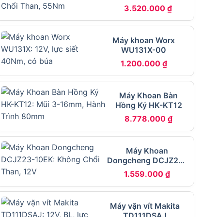
3.520.000
₫
Máy khoan Worx
WU131X-00
1.200.000
₫
Máy Khoan Bàn
Hồng Ký HK-KT12
8.778.000
₫
Máy Khoan
Dongcheng DCJZ23-
10EK
1.559.000
₫
Máy vặn vít Makita
TD111DSAJ