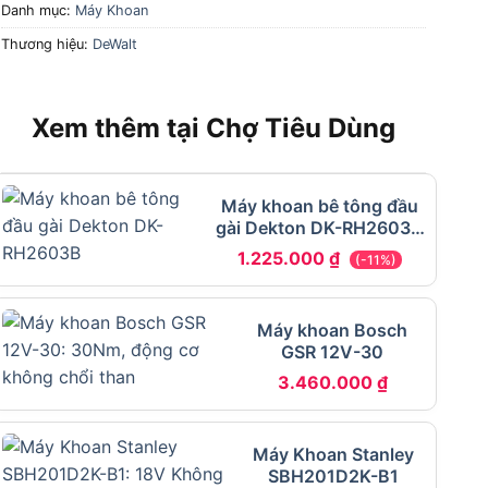
Danh mục:
Máy Khoan
Thương hiệu:
DeWalt
Xem thêm tại Chợ Tiêu Dùng
Máy khoan bê tông đầu
gài Dekton DK-RH2603B
3 chức năng
1.225.000
₫
(-11%)
Máy khoan Bosch
GSR 12V-30
3.460.000
₫
Máy Khoan Stanley
SBH201D2K-B1