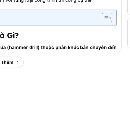
à Gì?
úa (hammer drill) thuộc phân khúc bán chuyên đến
 DeWalt của Mỹ, thiết kế chuyên dụng cho các công
ng, gạch, gỗ và kim loại.
 thêm
 chi tiết về xuất xứ thương hiệu, vị trí trong hệ sinh
áy.
 giới, có trụ sở tại Towson, Maryland, Hoa Kỳ, được
ley Black & Decker. Thương hiệu này nổi tiếng toàn
ợc các chuyên gia thi công và thợ lành nghề trên
phẩm của DeWalt, dòng máy khoan D21710 thuộc series
dùng chuyên nghiệp cần một chiếc máy khoan búa đa