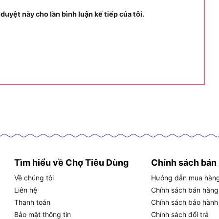
ọng:
 duyệt này cho lần bình luận kế tiếp của tôi.
GIÁ TRỊ
600W
0 đến 2.800 vòng/phút
0 đến 44.800 nhát/phút
16mm
25mm
13mm
3 chấu tự siết 13mm
220 đến 240V, 50Hz
Tìm hiểu về Chợ Tiêu Dùng
Chính sách bán
1,9 kg
Về chúng tôi
Hướng dẫn mua hàn
Khoan thường và Khoan búa
Liên hệ
Chính sách bán hàng
CE, UL
Thanh toán
Chính sách bảo hành
Bảo mật thông tin
Chính sách đổi trả