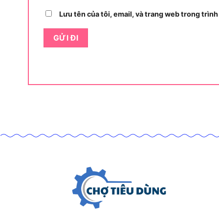
dễ dàng tra cứu và so sánh các thông số quan tr
Lưu tên của tôi, email, và trang web trong trình
THÔNG SỐ KỸ THUẬT
Công suất đầu vào
Tốc độ không tải (tốc độ tối đa)
Số nhát đập tối đa (khoan búa)
Đường kính khoan bê tông tối đa
Đường kính khoan gỗ tối đa
Đường kính khoan thép tối đa
Đầu kẹp mũi khoan (chuck)
Điện áp
Trọng lượng (không có dây)
Chế độ hoạt động
Chứng nhận chất lượng