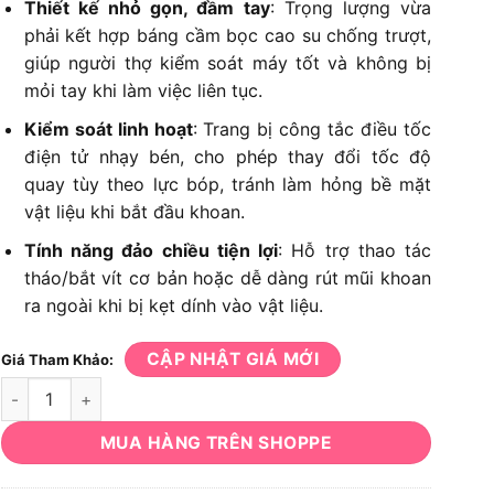
Thiết kế nhỏ gọn, đầm tay
: Trọng lượng vừa
phải kết hợp báng cầm bọc cao su chống trượt,
giúp người thợ kiểm soát máy tốt và không bị
mỏi tay khi làm việc liên tục.
Kiểm soát linh hoạt
: Trang bị công tắc điều tốc
điện tử nhạy bén, cho phép thay đổi tốc độ
quay tùy theo lực bóp, tránh làm hỏng bề mặt
vật liệu khi bắt đầu khoan.
Tính năng đảo chiều tiện lợi
: Hỗ trợ thao tác
tháo/bắt vít cơ bản hoặc dễ dàng rút mũi khoan
ra ngoài khi bị kẹt dính vào vật liệu.
CẬP NHẬT GIÁ MỚI
Giá Tham Khảo:
Máy khoan DeWalt D21710 số lượng
MUA HÀNG TRÊN SHOPPE