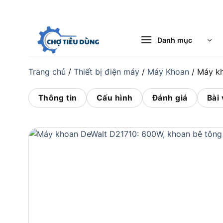
Bỏ
qua
nội
Danh mục
dung
Trang chủ
/
Thiết bị điện máy
/
Máy Khoan
/
Máy k
Thông tin
Cấu hình
Đánh giá
Bài 