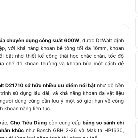
búa chuyên dụng công suất 600W
, được DeWalt định
ệp, với khả năng khoan bê tông tối đa 16mm, khoan
 bật nhờ thiết kế công thái học chắc chắn, tốc độ
iữa chế độ khoan thường và khoan búa một cách dễ
t D21710 sở hữu nhiều ưu điểm nổi bật
như độ bền
rình sử dụng lâu dài, và khả năng khoan đa vật liệu
, người dùng cũng cần lưu ý một số giới hạn về công
h khoan nặng liên tục.
xác,
Chợ Tiêu Dùng
còn cung cấp
bảng so sánh chi
 phân khúc
như Bosch GBH 2-26 và Makita HP1630,
với từng loại công trình thi công cụ thể.