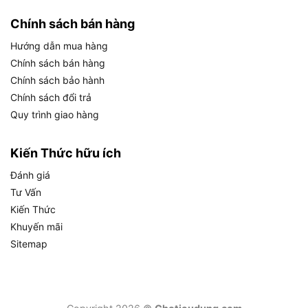
2300W/430W, hộp bụi 2 lít, trọng lượng 6.9 kg,
Chính sách bán hàng
kích thước 422 x 318 x 362 mm, điện áp
Hướng dẫn mua hàng
220V/50-60Hz và bảo hành 12 tháng
, tất cả
Chính sách bán hàng
được thiết kế tối ưu cho nhu cầu vệ sinh gia đình
Chính sách bảo hành
hằng ngày.
Chính sách đổi trả
Bảng dưới đây tổng hợp toàn bộ thông số kỹ
Quy trình giao hàng
thuật chính thức của Hitachi CV-SC230V để bạn
có cái nhìn tổng quan nhanh trước khi đi vào phân
Kiến Thức hữu ích
tích từng tính năng chi tiết:
Đánh giá
Tư Vấn
THÔNG SỐ
GIÁ TRỊ
Kiến Thức
Thương hiệu
Hitachi (Nhật Bản)
Khuyến mãi
Mã sản phẩm
CV-SC230V
Sitemap
Nơi sản xuất
Thái Lan
Loại máy
Dạng hộp, Cyclone