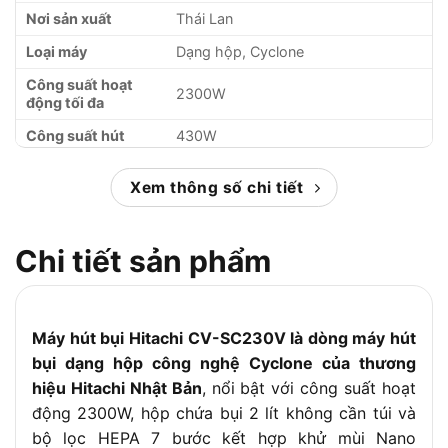
Nơi sản xuất
Thái Lan
Loại máy
Dạng hộp, Cyclone
Công suất hoạt
2300W
động tối đa
Công suất hút
430W
Dung tích hộp
2.0 lít
chứa bụi
Xem thông số chi tiết
Bộ lọc
HEPA 7 bước + Nano Titanium
Chi tiết sản phẩm
Điện áp
220V/50-60Hz
Bảng điều khiển
Tích hợp trên tay cầm
Ống hút
Carbon nhẹ
Máy hút bụi Hitachi CV-SC230V là dòng máy hút
Thu dây tự động, đèn báo đầy bụi,
Tính năng
bụi dạng hộp công nghệ Cyclone của thương
điều chỉnh lực hút
hiệu Hitachi Nhật Bản
, nổi bật với công suất hoạt
Kích thước (D x R x
động 2300W, hộp chứa bụi 2 lít không cần túi và
422 x 318 x 362 mm
C)
bộ lọc HEPA 7 bước kết hợp khử mùi Nano