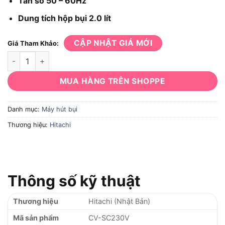
Tần số 50 – 60Hz
Dung tích hộp bụi 2.0 lít
CẬP NHẬT GIÁ MỚI
Giá Tham Khảo:
Máy hút bụi Hitachi CV-SC230V số lượng
MUA HÀNG TRÊN SHOPPE
Danh mục:
Máy hút bụi
Thương hiệu:
Hitachi
Thông số kỹ thuật
Thương hiệu
Hitachi (Nhật Bản)
Mã sản phẩm
CV-SC230V