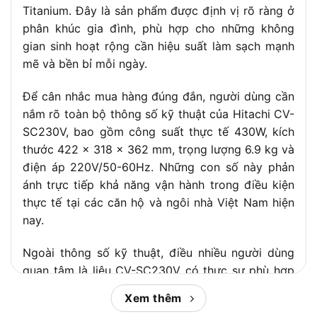
Trọng lượng
6.9 kg
Titanium. Đây là sản phẩm được định vị rõ ràng ở
Màu sắc
phân khúc gia đình, phù hợp cho những không
Đỏ/Đen
gian sinh hoạt rộng cần hiệu suất làm sạch mạnh
Bảo hành
12 tháng
mẽ và bền bỉ mỗi ngày.
Để cân nhắc mua hàng đúng đắn, người dùng cần
nắm rõ toàn bộ thông số kỹ thuật của Hitachi CV-
SC230V, bao gồm công suất thực tế 430W, kích
thước 422 x 318 x 362 mm, trọng lượng 6.9 kg và
điện áp 220V/50-60Hz. Những con số này phản
ánh trực tiếp khả năng vận hành trong điều kiện
thực tế tại các căn hộ và ngôi nhà Việt Nam hiện
nay.
Ngoài thông số kỹ thuật, điều nhiều người dùng
quan tâm là liệu CV-SC230V có thực sự phù hợp
với nhu cầu của họ hay không, đặc biệt khi trong
Xem thêm
nhà có trẻ nhỏ, người dị ứng bụi hoặc không gian