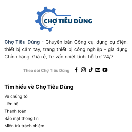
bụi cứng Cyclone của CV-SC230V mang lại nhiều
ưu điểm vượt trội. Cụ thể;
Thứ nhất,
không tốn chi phí mua túi
thay thế
định kỳ.
Chợ Tiêu Dùng
- Chuyên bán Công cụ, dụng cụ điện,
Thứ hai,
lực hút không bị suy giảm
dần khi bụi
thiết bị cầm tay, trang thiết bị công nghiệp - gia dụng
tích tụ trong túi như các dòng máy truyền
Chính hãng, Giá rẻ, Tư vấn nhiệt tình, hỗ trợ 24/7
thống.
Thứ ba,
quá trình đổ bụi nhanh chóng
, chỉ cần
Theo dõi Chợ Tiêu Dùng
mở nắp hộp và đổ ra thùng rác mà không cần
tiếp xúc trực tiếp với bụi nhờ cơ chế mở an
Tìm hiểu về Chợ Tiêu Dùng
toàn.
Về chúng tôi
Liên hệ
Thông Số Kỹ Thuật Chi Tiết Của Máy
Thanh toán
Hút Bụi Hitachi CV-SC230V Là Gì?
Bảo mật thông tin
Máy hút bụi Hitachi CV-SC230V có đầy đủ các
Miễn trừ trách nhiệm
thông số kỹ thuật quan trọng bao gồm công suất