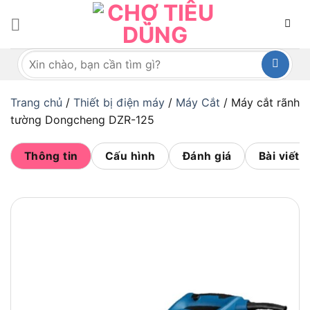
Bỏ
qua
nội
Tìm
dung
kiếm:
Trang chủ
/
Thiết bị điện máy
/
Máy Cắt
/
Máy cắt rãnh
tường Dongcheng DZR-125
Thông tin
Cấu hình
Đánh giá
Bài viết