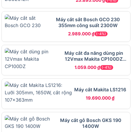
25.895.000
₫
(-0%)
Thương hiệu
Dongcheng
Mã sản phẩm
DZR-125
Máy cắt sắt Bosch GCO 230
Máy cắt rãnh tường (hỗ trợ lắp tối đa
Loại máy
355mm công suất 2300W
5 lưỡi)
2.989.000
₫
(-4%)
Động cơ
Motor chổi than
Điện áp
220V đến 240V / 50Hz
Máy cắt đa năng dùng pin
Công suất
3000W
12Vmax Makita CP100DZ
6mm
Tốc độ không
1.059.000
₫
7000 vòng/phút
(-4%)
tải
Đường kính lưỡi
125mm
cắt
Máy cắt Makita LS1216
Cắt sâu tối đa
30mm
19.690.000
₫
Cắt rộng tối đa
28mm
Trọng lượng
6.8 kg
máy
Máy cắt gỗ Bosch GKS 190
1400W
Xuất xứ
Trung Quốc