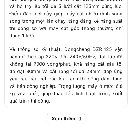
và hỗ trợ lắp tối đa 5 lưỡi cắt 125mm cùng lúc.
Điểm đặc biệt này giúp máy cắt nhiều rãnh song
song trong một lần chạy, tăng đáng kể năng suất
thi công so với máy cắt góc thông thường chỉ
dùng 1 lưỡi.
Về thông số kỹ thuật, Dongcheng DZR-125 vận
hành ở điện áp 220V đến 240V/50Hz, đạt tốc độ
không tải 7000 vòng/phút. Khả năng cắt sâu tối
đa đạt 30mm và cắt rộng tối đa 28mm, đáp ứng
yêu cầu hầu hết các loại rãnh thi công dân dụng
và bán công nghiệp. Trọng lượng máy ở mức 6.8
kg vừa phải, giúp thao tác linh hoạt trong suốt
quá trình thi công.
Bên cạnh những ưu điểm nổi bật, máy cũng có
Xem thêm
một số hạn chế cần lưu ý như động cơ chổi than
cần bảo dưỡng định kỳ và phát sinh nhiều bụi khi