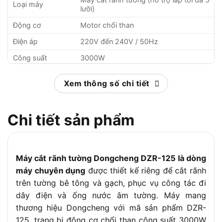
Loại máy
lưỡi)
Động cơ
Motor chổi than
Điện áp
220V đến 240V / 50Hz
Công suất
3000W
Tốc độ không tải
7000 vòng/phút
Xem thông số chi tiết
Đường kính lưỡi
125mm
cắt
Chi tiết sản phẩm
Cắt sâu tối đa
30mm
Cắt rộng tối đa
28mm
Trọng lượng máy
6.8 kg
Máy cắt rãnh tường Dongcheng DZR-125 là dòng
Xuất xứ
Trung Quốc
máy chuyên dụng
được thiết kế riêng để cắt rãnh
Bảo hành
6 tháng
trên tường bê tông và gạch, phục vụ công tác đi
dây điện và ống nước âm tường. Máy mang
thương hiệu Dongcheng với mã sản phẩm DZR-
125, trang bị động cơ chổi than công suất 3000W