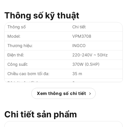
Thông số kỹ thuật
Thông số
Chi tiết
Model:
VPM3708
Thương hiệu:
INGCO
Điện thế:
220-240V ~ 50Hz
Công suất:
370W (0.5HP)
Chiều cao bơm tối đa:
35 m
Độ hút sâu tối đa:
8 m
Lưu lượng tối đa:
35 lít/phút
Xem thông số chi tiết
Đường kính ống:
1″ x 1″
Mô tơ:
Dây đồng
Chi tiết sản phẩm
Chiều dài dây cáp:
0.15 m