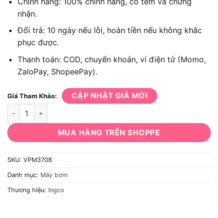
Chính hãng: 100% chính hãng, có tem và chứng
nhận.
Đổi trả: 10 ngày nếu lỗi, hoàn tiền nếu không khắc
phục được.
Thanh toán: COD, chuyển khoản, ví điện tử (Momo,
ZaloPay, ShopeePay).
CẬP NHẬT GIÁ MỚI
Giá Tham Khảo:
Máy bơm nước đẩy cao Ingco VPM3708 370W số lượng
MUA HÀNG TRÊN SHOPPE
SKU:
VPM3708
Danh mục:
Máy bơm
Thương hiệu:
Ingco