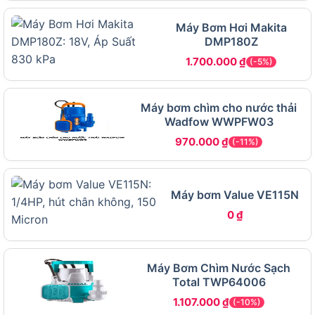
Máy Bơm Hơi Makita
DMP180Z
1.700.000
₫
(-5%)
Máy bơm chìm cho nước thải
Wadfow WWPFW03
970.000
₫
(-11%)
Máy bơm Value VE115N
0
₫
Máy Bơm Chìm Nước Sạch
Ứng dụng thực tế và đối tượng sử dụng của Ingco
Total TWP64006
VPM3708
1.107.000
₫
(-10%)