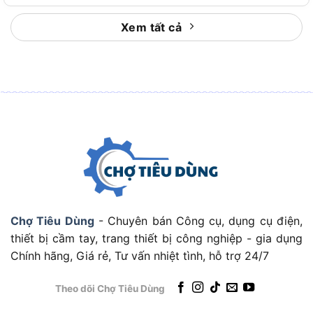
Máy bơm nước đẩy cao Ingco VPM3708 được
Xem tất cả
thiết kế để đáp ứng nhiều nhu cầu sử dụng thực
tế, từ sinh hoạt gia đình đến các ứng dụng công
nghiệp nhẹ. Cụ thể, sản phẩm có thể được sử
dụng trong các trường hợp sau:
Bơm nước sinh hoạt: Hút nước từ giếng khoan,
bể chứa hoặc nguồn nước thấp để đẩy lên bồn
chứa trên cao, đảm bảo nguồn nước ổn định
cho gia đình.
Tưới tiêu nông nghiệp: Phù hợp cho các vườn
cây, trang trại nhỏ, cung cấp nước đều đặn để
Chợ Tiêu Dùng
- Chuyên bán Công cụ, dụng cụ điện,
tưới cây hoặc chăm sóc đất.
thiết bị cầm tay, trang thiết bị công nghiệp - gia dụng
Chính hãng, Giá rẻ, Tư vấn nhiệt tình, hỗ trợ 24/7
Cấp nước cho hệ thống tăng áp: Hỗ trợ tăng áp
lực nước cho các thiết bị như máy giặt, vòi sen
Theo dõi Chợ Tiêu Dùng
hoặc hệ thống lọc nước.