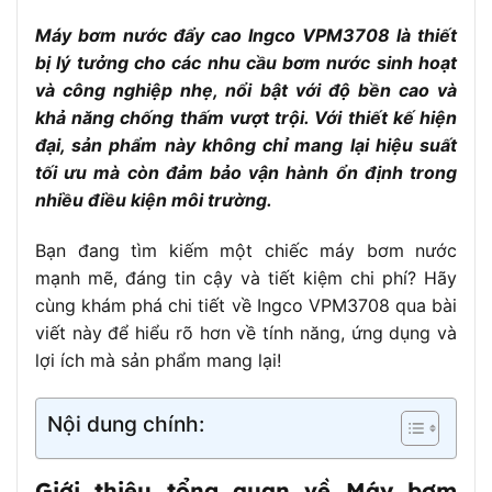
Trọng lượng:
5 kg
Máy bơm nước đẩy cao Ingco VPM3708 là thiết
Xuất xứ:
Trung Quốc
bị lý tưởng cho các nhu cầu bơm nước sinh hoạt
Bảo hành:
6 tháng
và công nghiệp nhẹ, nổi bật với độ bền cao và
khả năng chống thấm vượt trội. Với thiết kế hiện
đại, sản phẩm này không chỉ mang lại hiệu suất
tối ưu mà còn đảm bảo vận hành ổn định trong
nhiều điều kiện môi trường.
Bạn đang tìm kiếm một chiếc máy bơm nước
mạnh mẽ, đáng tin cậy và tiết kiệm chi phí? Hãy
cùng khám phá chi tiết về Ingco VPM3708 qua bài
viết này để hiểu rõ hơn về tính năng, ứng dụng và
lợi ích mà sản phẩm mang lại!
Nội dung chính:
Giới thiệu tổng quan về Máy bơm