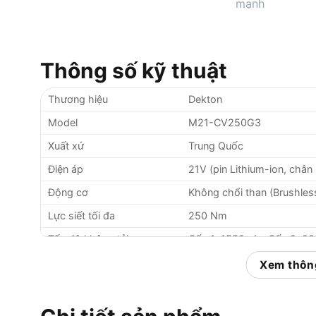
Thông số kỹ thuật
Thương hiệu
Dekton
Model
M21-CV250G3
Xuất xứ
Trung Quốc
Điện áp
21V (pin Lithium-ion, chân
Động cơ
Không chổi than (Brushles
Lực siết tối đa
250 Nm
Tốc độ không tải
Cấp 1: 1550 v/p, Cấp 2: 23
Tốc độ đập
Cấp 1: 1600 l/p, Cấp 2: 220
Xem thông
Đầu kẹp
Lục giác 1/4″ (6.35mm), hỗ 
Tính năng thông minh
Auto-Stop, Auto Drill, Tek