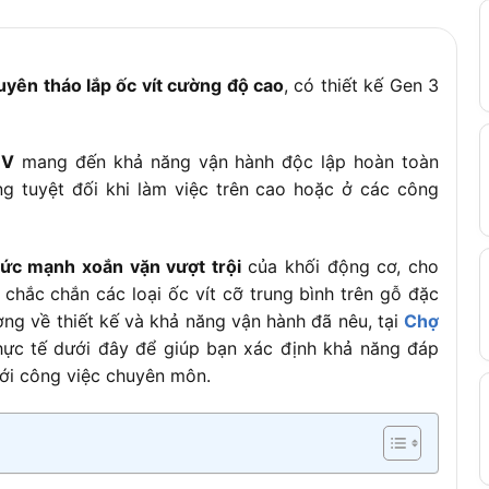
ũi vít bằng cao su đúc (tùy phiên bản)
yên tháo lắp ốc vít cường độ cao
, có thiết kế Gen 3
1V
mang đến khả năng vận hành độc lập hoàn toàn
ng tuyệt đối khi làm việc trên cao hoặc ở các công
sức mạnh xoắn vặn vượt trội
của khối động cơ, cho
hắc chắn các loại ốc vít cỡ trung bình trên gỗ đặc
ợng về thiết kế và khả năng vận hành đã nêu, tại
Chợ
hực tế dưới đây để giúp bạn xác định khả năng đáp
ới công việc chuyên môn.