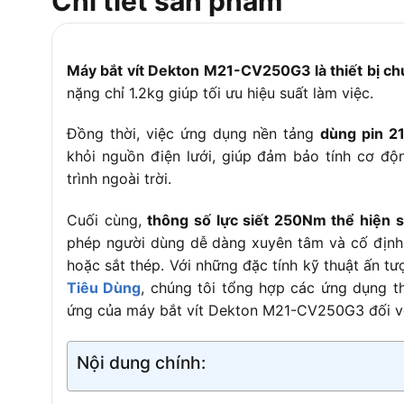
Chi tiết sản phẩm
Bảo hành
6 tháng
Phụ kiện
Móc treo, phụ kiện giữ 3 m
Máy bắt vít Dekton M21-CV250G3 là thiết bị chu
nặng chỉ 1.2kg giúp tối ưu hiệu suất làm việc.
Đồng thời, việc ứng dụng nền tảng
dùng pin 2
khỏi nguồn điện lưới, giúp đảm bảo tính cơ độ
trình ngoài trời.
Cuối cùng,
thông số lực siết 250Nm thể hiện 
phép người dùng dễ dàng xuyên tâm và cố định c
hoặc sắt thép. Với những đặc tính kỹ thuật ấn tư
Tiêu Dùng
, chúng tôi tổng hợp các ứng dụng t
ứng của máy bắt vít Dekton M21-CV250G3 đối v
Nội dung chính: