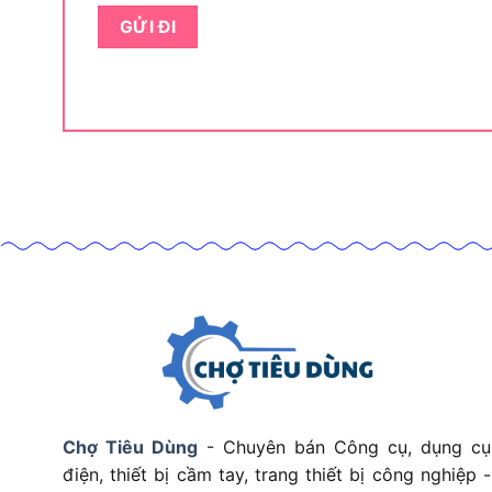
Điểm quan trọng là máy vừa có lực siết cao, vừa
có thể làm việc ở góc hẹp, vị trí trên cao hoặc kh
Sau khi xác định đúng người dùng, bước tiếp the
nhầm Dekton M21-CV250G3 Gen 3 Pro với các m
Phiên bản Gen 3 Pro có điểm gì đán
Phiên bản Gen 3 Pro đáng chú ý ở motor không 
một số nâng cấp về khả năng vận hành.
Khi tìm mua Dekton M21-CV250G3, bạn có thể
chuyên vít, máy vặn vít pin, Gen 3 hoặc Gen 3 
đúng phiên bản Gen 3 Pro trước khi đặt hàng.
Cụ thể, phiên bản này có các điểm đáng chú ý:
–
Motor Brushless / không chổi than
, giúp máy 
Chợ Tiêu Dùng
- Chuyên bán Công cụ, dụng cụ
điện, thiết bị cầm tay, trang thiết bị công nghiệp -
–
4 cấp tốc độ
, hỗ trợ chỉnh lực theo từng loại vít