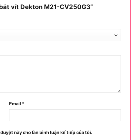
 nên chọn sản phẩm này.
y bắt vít Dekton M21-CV250G3”
sửa chữa, thợ lắp đặt, thợ cơ khí nhẹ hoặc người
:
 cơ khí nhẹ.
Email
*
kéo dây điện.
áy chuyên vít khỏe hơn.
 duyệt này cho lần bình luận kế tiếp của tôi.