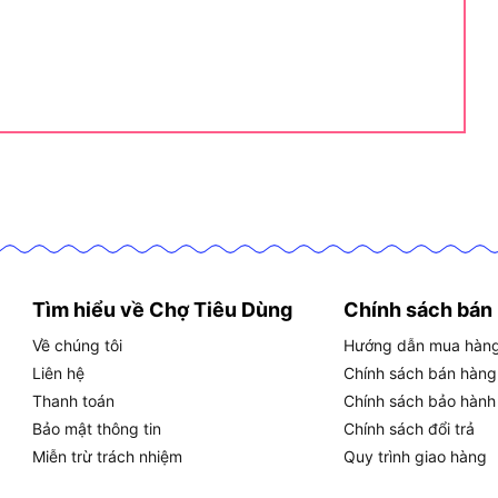
 có thân máy gọn để dễ thao tác. Vì vậy, người dùng
u vực cần di chuyển liên tục.
o là kiểm tra phiên bản máy. Điều này giúp bạn tránh
odel Dekton khác.
g chú ý?
chổi than, 4 cấp tốc độ, chân pin phổ thông M21 và
 thấy sản phẩm được gọi bằng nhiều tên như máy
Tìm hiểu về Chợ Tiêu Dùng
Chính sách bán
Pro. Vì vậy, cần kiểm tra đúng model M21-CV250G3 và
Về chúng tôi
Hướng dẫn mua hàn
Liên hệ
Chính sách bán hàng
Thanh toán
Chính sách bảo hành
Bảo mật thông tin
Chính sách đổi trả
bền hơn và vận hành ổn định hơn.
Miễn trừ trách nhiệm
Quy trình giao hàng
 và vật liệu.