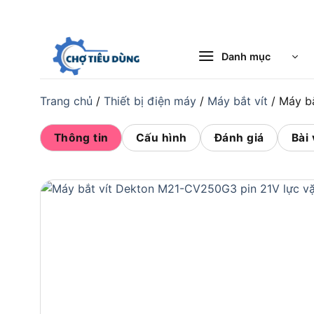
Bỏ
qua
nội
Danh mục
dung
Trang chủ
/
Thiết bị điện máy
/
Máy bắt vít
/
Máy b
Thông tin
Cấu hình
Đánh giá
Bài 