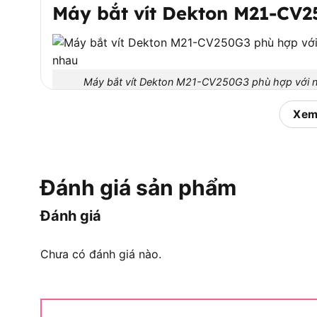
Máy bắt vít Dekton M21-CV2
Máy bắt vít Dekton M21-CV250G3 phù hợp với ngư
Xem
Dekton M21-CV250G3 phù hợp với người cần má
chữa, lắp đặt, cơ khí nhẹ hoặc công việc bán ch
Sản phẩm này không nên được nhìn như một chiếc
Đánh giá sản phẩm
Dekton M21-CV250G3 được định vị theo hướng m
lực khỏe, thao tác nhanh và có thể làm việc ở nhiề
Đánh giá
Cụ thể, máy phù hợp khi bạn cần bắt vít lớn, vít
Chưa có đánh giá nào.
làm đồ gỗ hoặc xử lý một số chi tiết kim loại 
thuộc vào ổ điện, đặc biệt hữu ích khi làm việc ng
Tóm lại, đây là mẫu máy dành cho người cần sự