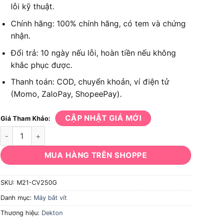
lỗi kỹ thuật.
Chính hãng: 100% chính hãng, có tem và chứng
nhận.
Đổi trả: 10 ngày nếu lỗi, hoàn tiền nếu không
khắc phục được.
Thanh toán: COD, chuyển khoản, ví điện tử
(Momo, ZaloPay, ShopeePay).
CẬP NHẬT GIÁ MỚI
Giá Tham Khảo:
Máy bắt vít Dekton M21-CV250G3 số lượng
MUA HÀNG TRÊN SHOPPE
SKU:
M21-CV250G
Danh mục:
Máy bắt vít
Thương hiệu:
Dekton