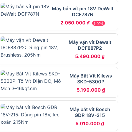
Máy bắn vít pin 18V DeWalt
DCF787N
2.050.000
₫
(-5%)
Máy vặn vít Dewalt
DCF887P2
5.490.000
₫
Máy Bắt Vít Kilews
SKD-5300P
5.190.000
₫
Máy bắt vít Bosch
GDR 18V-215
5.010.000
₫