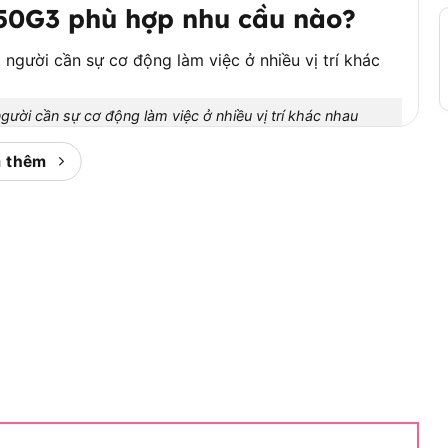
50G3 phù hợp nhu cầu nào?
ời cần sự cơ động làm việc ở nhiều vị trí khác nhau
 thêm
y bắt vít pin khỏe, gọn và dễ thao tác trong sửa
uyên.
 máy vặn vít mini dùng cho việc nhẹ trong gia đình.
áy chuyên vít dùng pin, phù hợp hơn với người cần
u vị trí khác nhau.
 dài, tháo vít cũ, lắp đặt phụ kiện, sửa chữa xe máy,
nhẹ. Thiết kế dùng pin giúp người dùng không bị phụ
oài công trình hoặc di chuyển nhiều vị trí.
 cơ động và lực siết tốt hơn dòng máy vặn vít phổ