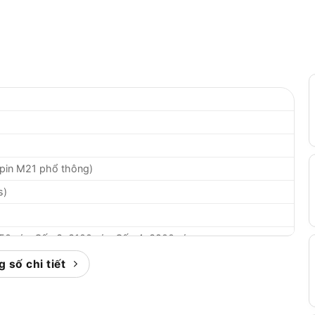
 pin M21 phổ thông)
s)
50 v/p, Cấp 3: 3100 v/p, Cấp 4: 3800 v/p
0 l/p, Cấp 3: 3800 l/p, Cấp 4: 4500 l/p
 số chi tiết
trợ cả vít ngắn và dài
s Screw, đèn LED tròn, công tắc điều tốc vô cấp