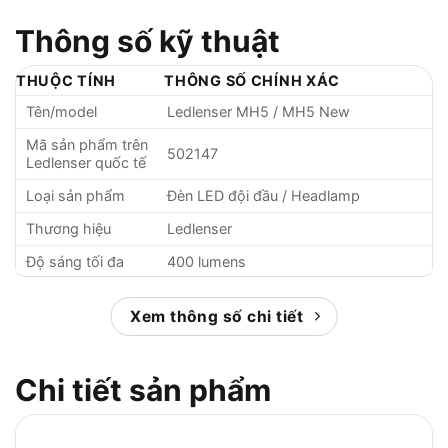
Thông số kỹ thuật
THUỘC TÍNH
THÔNG SỐ CHÍNH XÁC
Tên/model
Ledlenser MH5 / MH5 New
Mã sản phẩm trên
502147
Ledlenser quốc tế
Loại sản phẩm
Đèn LED đội đầu / Headlamp
Thương hiệu
Ledlenser
Độ sáng tối đa
400 lumens
Độ sáng mức
20 lumens
thấp
Xem thông số chi tiết
Tầm chiếu xa mức
180m
Power
Chi tiết sản phẩm
Tầm chiếu xa mức
40m
Low Power
Thời gian chiếu