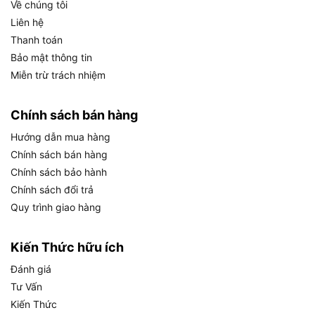
Về chúng tôi
Chuẩn chống
IP54
Liên hệ
nước bụi
Thanh toán
Góc gập đầu
60 độ
Bảo mật thông tin
đèn
Miễn trừ trách nhiệm
Chất liệu vỏ
Nhựa PC + ABS
Tính năng đặc
Advanced Focus System, Red Light,
Chính sách bán hàng
biệt
đầu đèn tháo rời, dây đeo giặt được
Hướng dẫn mua hàng
Độ sáng và tầm chiếu của Ledlenser MH5 đạt
Chính sách bán hàng
được bao nhiêu?
Chính sách bảo hành
Chính sách đổi trả
Ledlenser MH5 đạt độ sáng tối đa 400 lumen ở
Quy trình giao hàng
chế độ High Power với tầm chiếu xa 180 mét, và
độ sáng tối thiểu 20 lumen ở chế độ Low Power
Kiến Thức hữu ích
với tầm chiếu 40 mét.
Đây là hai cực của dải ánh
sáng mà MH5 cung cấp, cho phép người dùng linh
Đánh giá
hoạt điều chỉnh tùy theo từng tình huống thực tế.
Tư Vấn
Kiến Thức