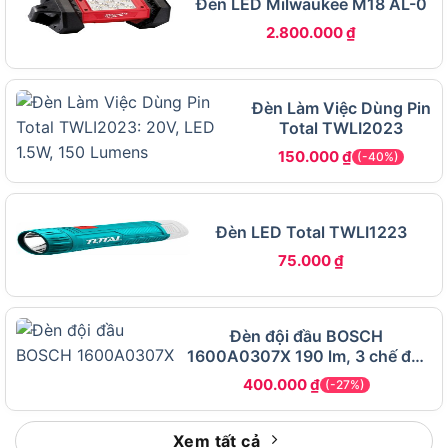
Đèn LED Milwaukee M18 AL-0
2.800.000
₫
Bảng dưới đây tổng hợp toàn bộ thông số kỹ
thuật chính thức của đèn đội đầu Ledlenser MH5,
bao gồm thông số ánh sáng, nguồn pin, kích
Đèn Làm Việc Dùng Pin
thước và các tính năng bổ sung:
Total TWLI2023
150.000
₫
(-40%)
THÔNG SỐ
GIÁ TRỊ CỤ THỂ
Thương hiệu
Ledlenser (Đức)
Mã sản phẩm
MH5
Đèn LED Total TWLI1223
Loại sản phẩm
Đèn pin đội đầu đa năng
75.000
₫
Độ sáng tối đa
400 lumen (chế độ High Power)
Độ sáng tối
20 lumen (chế độ Low Power)
Đèn đội đầu BOSCH
thiểu
1600A0307X 190 lm, 3 chế độ,
Tầm chiếu xa
chống nước
180 mét
400.000
₫
(-27%)
(sáng cao)
Tầm chiếu xa
40 mét
Xem tất cả
(sáng thấp)