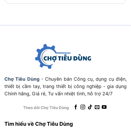
Nguồn pin
Li-ion 14500 3.7V 750mAh (đi kèm)
chính
Pin dự phòng
Pin AA 1.5V (Alkaline hoặc NiMH)
thay thế
Thời gian sáng
4 giờ
(chế độ cao)
Thời gian sáng
35 giờ
(chế độ thấp)
Hệ thống sạc
Sạc từ tính (Magnetic Charge System)
Thời gian sạc
Chợ Tiêu Dùng
- Chuyên bán Công cụ, dụng cụ điện,
Khoảng 2.5 giờ (150 phút)
đầy
thiết bị cầm tay, trang thiết bị công nghiệp - gia dụng
Trọng lượng
Chính hãng, Giá rẻ, Tư vấn nhiệt tình, hỗ trợ 24/7
92 đến 94 gram
(gồm pin)
Trọng lượng
Theo dõi Chợ Tiêu Dùng
72 gram
(không pin)
Đường kính
Tìm hiểu về Chợ Tiêu Dùng
31 mm
đầu đèn