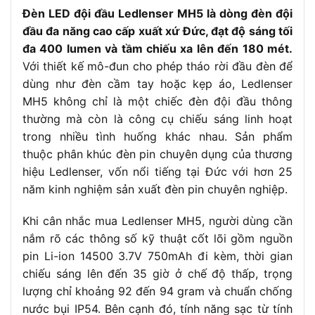
4 giờ
sáng mức Power
Đèn LED đội đầu Ledlenser MH5 là dòng đèn đội
đầu đa năng cao cấp xuất xứ Đức, đạt độ sáng tối
Thời gian chiếu
đa 400 lumen và tầm chiếu xa lên đến 180 mét.
sáng mức Low
35 giờ
Power
Với thiết kế mô-đun cho phép tháo rời đầu đèn để
dùng như đèn cầm tay hoặc kẹp áo, Ledlenser
Chỉ số hoàn màu
70
CRI
MH5 không chỉ là một chiếc đèn đội đầu thông
thường mà còn là công cụ chiếu sáng linh hoạt
Nhiệt độ màu ánh
6000 – 7500K
sáng
trong nhiều tình huống khác nhau. Sản phẩm
thuộc phân khúc đèn pin chuyên dụng của thương
Có thể sạc lại
Có
hiệu Ledlenser, vốn nổi tiếng tại Đức với hơn 25
Thời gian sạc
150 phút
năm kinh nghiệm sản xuất đèn pin chuyên nghiệp.
14500 Li-ion rechargeable battery
Pin kèm theo
750mAh
Khi cân nhắc mua Ledlenser MH5, người dùng cần
nắm rõ các thông số kỹ thuật cốt lõi gồm nguồn
Charging Cable USB-A to Magnetic –
Cáp sạc kèm theo
MH / ML4
pin Li-ion 14500 3.7V 750mAh đi kèm, thời gian
chiếu sáng lên đến 35 giờ ở chế độ thấp, trọng
Nguồn pin thay
Có thể dùng pin sạc hoặc pin AA theo
thế
Ledlenser
lượng chỉ khoảng 92 đến 94 gram và chuẩn chống
nước bụi IP54. Bên cạnh đó, tính năng sạc từ tính
Hệ thống sạc
Magnetic Charge System