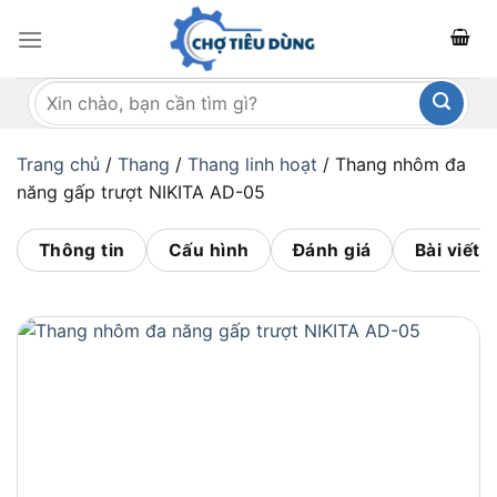
Bỏ
qua
nội
Tìm
dung
kiếm:
Trang chủ
/
Thang
/
Thang linh hoạt
/
Thang nhôm đa
năng gấp trượt NIKITA AD-05
Thông tin
Cấu hình
Đánh giá
Bài viết