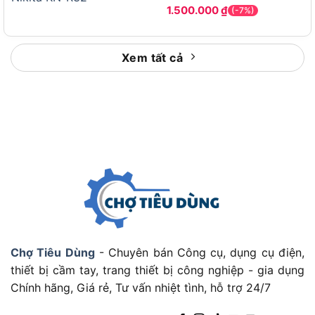
đến công trình. Điều này phù hợp với nhà phố, cửa
1.500.000
₫
(-7%)
hàng nhỏ và đội thợ cần mang thang đi nhiều nơi.
Tuy nhiên, thang có trọng lượng khoảng 15kg, nên
Xem tất cả
không nhẹ như thang ghế mini. Đổi lại, trọng lượng
này giúp sản phẩm tạo cảm giác chắc hơn khi
dùng ở độ cao lớn.
Như vậy, AD-05 cân bằng giữa chiều cao sử dụng
và khả năng thu gọn. Kế tiếp, cần xem mức giá
3.100.000 VNĐ có xứng với công năng hay không.
Giá bán NIKITA AD-05 có xứng với công năng
sử dụng không?
Với giá bán tại Chợ Tiêu Dùng là 3.100.000 VNĐ
,
Chợ Tiêu Dùng
- Chuyên bán Công cụ, dụng cụ điện,
NIKITA AD-05 xứng đáng nếu bạn cần thang cao,
thiết bị cầm tay, trang thiết bị công nghiệp - gia dụng
đa năng và dùng lâu dài. Mức giá này phù hợp với
Chính hãng, Giá rẻ, Tư vấn nhiệt tình, hỗ trợ 24/7
nhóm thang nhôm có khả năng chuyển đổi tư thế
và chiều cao làm việc lớn.