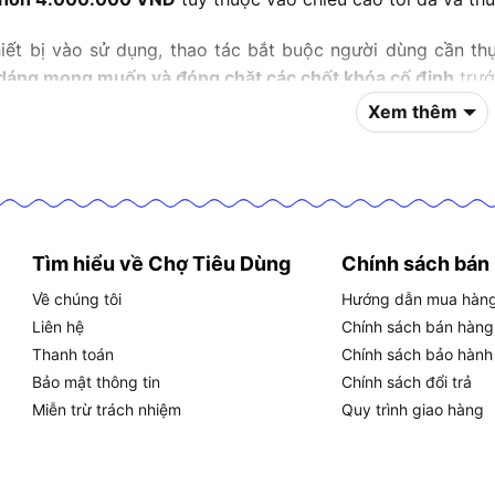
iết bị vào sử dụng, thao tác bắt buộc người dùng cần th
dáng mong muốn và đóng chặt các chốt khóa cố định
trướ
Xem thêm
, nhằm đảm bảo độ vững chắc tuyệt đối, một sản phẩm k
ặt để đạt được tiêu chuẩn an toàn
EN131 (Châu Âu) với mứ
n an toàn, hãy cùng
Chợ Tiêu Dùng
khám phá chi tiết khái 
 giúp dòng sản phẩm này chiếm lĩnh thị trường ngay trong p
 linh hoạt là gì và có ưu điểm thiế
Tìm hiểu về Chợ Tiêu Dùng
Chính sách bán
Về chúng tôi
Hướng dẫn mua hàn
h hoạt là dòng thiết bị nâng hạ cơ khí thông minh, có khả
Liên hệ
Chính sách bán hàng
ổi chữ A sang chữ I) thông qua hệ thống chốt khóa tự 
Thanh toán
Chính sách bảo hành
công khác nhau.
Bảo mật thông tin
Chính sách đổi trả
Miễn trừ trách nhiệm
Quy trình giao hàng
sự đa năng, thiết kế của dòng thang này còn sở hữu những 
 chế tạo siêu việt
: Thang được gia công chủ đạo từ hợp 