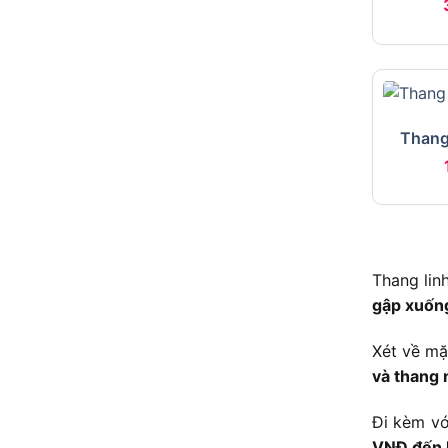
Thang
Thang lin
gập xuốn
Xét về mặ
và thang 
Đi kèm vớ
VNĐ đến 