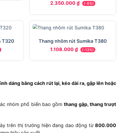
2.350.000
₫
(-6%)
a T320
Thang nhôm rút Sumika T380
1.108.000
₫
(-13%)
hình dáng bằng cách rút lại, kéo dài ra, gập lên hoặc
 các nhóm phổ biến bao gồm
thang gập, thang trượt
này trên thị trường hiện đang dao động từ
800.000
ơng hiệu sản xuất.