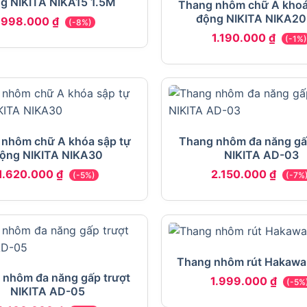
g NIKITA NIKA15 1.5M
Thang nhôm chữ A khoá
động NIKITA NIKA2
998.000
₫
(-8%)
1.190.000
₫
(-1%
 nhôm chữ A khóa sập tự
Thang nhôm đa năng gấ
ộng NIKITA NIKA30
NIKITA AD-03
1.620.000
₫
2.150.000
₫
(-5%)
(-7%
Thang nhôm rút Hakawa
 nhôm đa năng gấp trượt
1.999.000
₫
(-5%
NIKITA AD-05