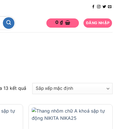
0
₫
ĐĂNG NHẬP
ủa 13 kết quả