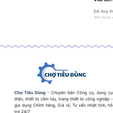
Để đưa th
đến hình 
Cuối cùng
nghiêm ng
tiêu chuẩ
vượt trội
Thang
Thang lin
chuyển đ
đích thi 
Chợ Tiêu Dùng
- Chuyên bán Công cụ, dụng cụ
Bên cạnh 
điện, thiết bị cầm tay, trang thiết bị công nghiệp -
gia dụng Chính hãng, Giá rẻ, Tư vấn nhiệt tình, hỗ
–
Vật liệu
trợ 24/7