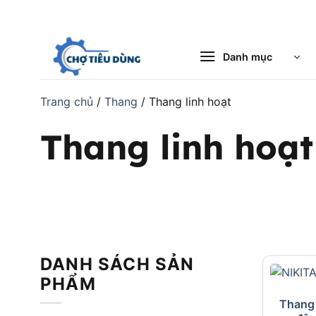
Bỏ
qua
nội
Danh mục
dung
Trang chủ
/
Thang
/
Thang linh hoạt
Thang linh hoạt
DANH SÁCH SẢN
PHẨM
Thang