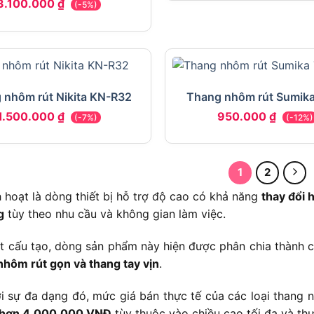
3.100.000
₫
(-5%)
 nhôm rút Nikita KN-R32
Thang nhôm rút Sumik
1.500.000
₫
950.000
₫
(-7%)
(-12%)
1
2
h hoạt là dòng thiết bị hỗ trợ độ cao có khả năng
thay đổi 
g
tùy theo nhu cầu và không gian làm việc.
t cấu tạo, dòng sản phẩm này hiện được phân chia thành
nhôm rút gọn và thang tay vịn
.
i sự đa dạng đó, mức giá bán thực tế của các loại thang 
hơn 4.000.000 VNĐ
tùy thuộc vào chiều cao tối đa và thư