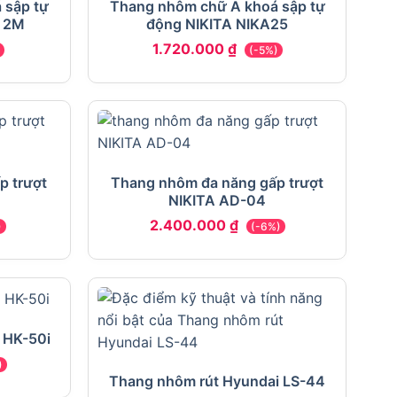
 sập tự
Thang nhôm chữ A khoá sập tự
0 2M
động NIKITA NIKA25
1.720.000
₫
)
(-5%)
p trượt
Thang nhôm đa năng gấp trượt
NIKITA AD-04
2.400.000
₫
)
(-6%)
 HK-50i
)
Thang nhôm rút Hyundai LS-44